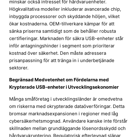
minskar också intresset för hårdvaruenheter.
Högkvalitativa modeller inkluderar avancerade chip,
inbyggda processorer och skyddande höljen, vilket
ökar kostnaderna. OEM-tillverkare kämpar för att
sänka priserna samtidigt som de behåller robusta
certifieringar. Marknaden för säkra USB-enheter står
inför antagningshinder i segment som prioriterar
kostnad över säkerhet. Den måste adressera
prisanpassning för att tränga in i underbetjänade
sektorer.
Begränsad Medvetenhet om Fördelarna med
Krypterade USB-enheter i Utvecklingsekonomier
Många småföretag i utvecklingsländer är omedvetna
om riskerna med okrypterade dataöverföringar. Detta
bromsar marknadsexpansionen i regioner med låg
cybersäkerhetsmognad. Användare kanske inte förstår
skillnaden mellan grundläggande lösenordsskydd och
hårdvarukryptering. Regulatorisk efterlevnad släpar