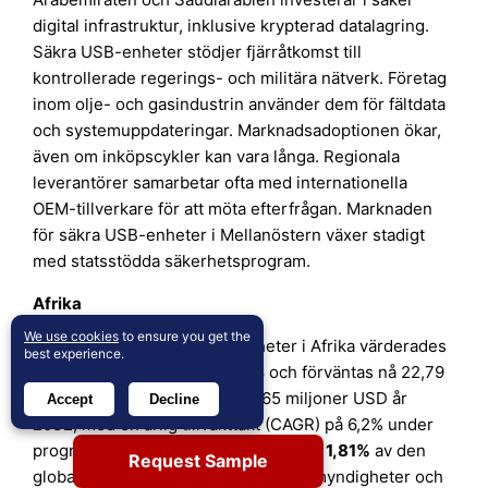
digital infrastruktur, inklusive krypterad datalagring.
Säkra USB-enheter stödjer fjärråtkomst till
kontrollerade regerings- och militära nätverk. Företag
inom olje- och gasindustrin använder dem för fältdata
och systemuppdateringar. Marknadsadoptionen ökar,
även om inköpscykler kan vara långa. Regionala
leverantörer samarbetar ofta med internationella
OEM-tillverkare för att möta efterfrågan. Marknaden
för säkra USB-enheter i Mellanöstern växer stadigt
med statsstödda säkerhetsprogram.
Afrika
We use cookies
to ensure you get the
Marknaden för säkra USB-enheter i Afrika värderades
best experience.
till 10,06 miljoner USD år 2018 och förväntas nå 22,79
miljoner USD år 2024 och 38,65 miljoner USD år
Accept
Decline
2032, med en årlig tillväxttakt (CAGR) på 6,2% under
prognosperioden. Afrika står för cirka
1,81%
av den
Request Sample
globala marknaden år 2024. Statliga myndigheter och