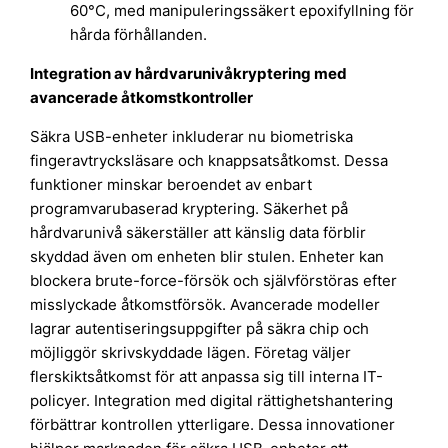
60°C, med manipuleringssäkert epoxifyllning för
hårda förhållanden.
Integration av hårdvarunivåkryptering med
avancerade åtkomstkontroller
Säkra USB-enheter inkluderar nu biometriska
fingeravtrycksläsare och knappsatsåtkomst. Dessa
funktioner minskar beroendet av enbart
programvarubaserad kryptering. Säkerhet på
hårdvarunivå säkerställer att känslig data förblir
skyddad även om enheten blir stulen. Enheter kan
blockera brute-force-försök och självförstöras efter
misslyckade åtkomstförsök. Avancerade modeller
lagrar autentiseringsuppgifter på säkra chip och
möjliggör skrivskyddade lägen. Företag väljer
flerskiktsåtkomst för att anpassa sig till interna IT-
policyer. Integration med digital rättighetshantering
förbättrar kontrollen ytterligare. Dessa innovationer