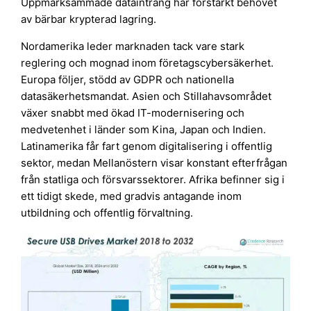
Uppmärksammade dataintrång har förstärkt behovet
av bärbar krypterad lagring.
Nordamerika leder marknaden tack vare stark
reglering och mognad inom företagscybersäkerhet.
Europa följer, stödd av GDPR och nationella
datasäkerhetsmandat. Asien och Stillahavsområdet
växer snabbt med ökad IT-modernisering och
medvetenhet i länder som Kina, Japan och Indien.
Latinamerika får fart genom digitalisering i offentlig
sektor, medan Mellanöstern visar konstant efterfrågan
från statliga och försvarssektorer. Afrika befinner sig i
ett tidigt skede, med gradvis antagande inom
utbildning och offentlig förvaltning.