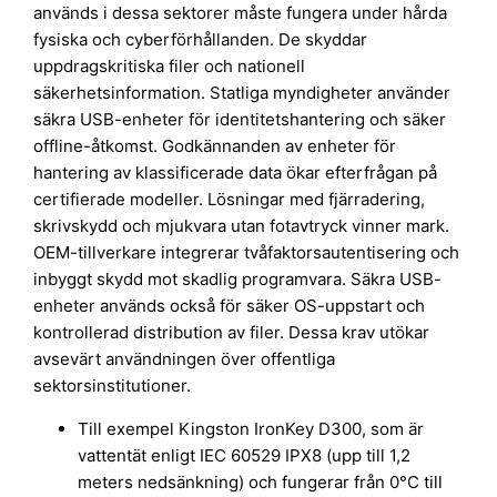
används i dessa sektorer måste fungera under hårda
fysiska och cyberförhållanden. De skyddar
uppdragskritiska filer och nationell
säkerhetsinformation. Statliga myndigheter använder
säkra USB-enheter för identitetshantering och säker
offline-åtkomst. Godkännanden av enheter för
hantering av klassificerade data ökar efterfrågan på
certifierade modeller. Lösningar med fjärradering,
skrivskydd och mjukvara utan fotavtryck vinner mark.
OEM-tillverkare integrerar tvåfaktorsautentisering och
inbyggt skydd mot skadlig programvara. Säkra USB-
enheter används också för säker OS-uppstart och
kontrollerad distribution av filer. Dessa krav utökar
avsevärt användningen över offentliga
sektorsinstitutioner.
Till exempel Kingston IronKey D300, som är
vattentät enligt IEC 60529 IPX8 (upp till 1,2
meters nedsänkning) och fungerar från 0°C till