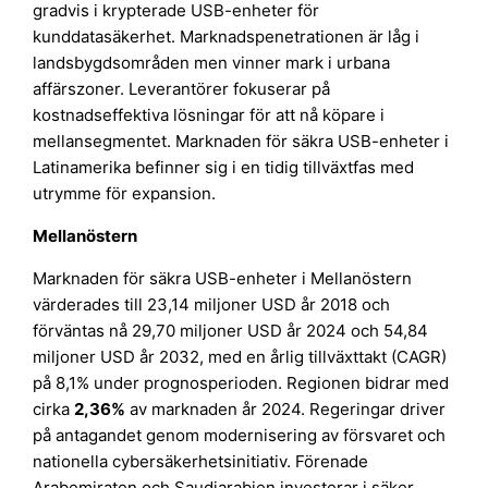
gradvis i krypterade USB-enheter för
kunddatasäkerhet. Marknadspenetrationen är låg i
landsbygdsområden men vinner mark i urbana
affärszoner. Leverantörer fokuserar på
kostnadseffektiva lösningar för att nå köpare i
mellansegmentet. Marknaden för säkra USB-enheter i
Latinamerika befinner sig i en tidig tillväxtfas med
utrymme för expansion.
Mellanöstern
Marknaden för säkra USB-enheter i Mellanöstern
värderades till 23,14 miljoner USD år 2018 och
förväntas nå 29,70 miljoner USD år 2024 och 54,84
miljoner USD år 2032, med en årlig tillväxttakt (CAGR)
på 8,1% under prognosperioden. Regionen bidrar med
cirka
2,36%
av marknaden år 2024. Regeringar driver
på antagandet genom modernisering av försvaret och
nationella cybersäkerhetsinitiativ. Förenade
Arabemiraten och Saudiarabien investerar i säker