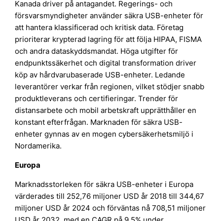
Kanada driver på antagandet. Regerings- och
försvarsmyndigheter använder säkra USB-enheter för
att hantera klassificerad och kritisk data. Företag
prioriterar krypterad lagring för att följa HIPAA, FISMA
och andra dataskyddsmandat. Höga utgifter för
endpunktssäkerhet och digital transformation driver
köp av hårdvarubaserade USB-enheter. Ledande
leverantörer verkar från regionen, vilket stödjer snabb
produktleverans och certifieringar. Trender för
distansarbete och mobil arbetskraft upprätthåller en
konstant efterfrågan. Marknaden för säkra USB-
enheter gynnas av en mogen cybersäkerhetsmiljö i
Nordamerika.
Europa
Marknadsstorleken för säkra USB-enheter i Europa
värderades till 252,76 miljoner USD år 2018 till 344,67
miljoner USD år 2024 och förväntas nå 708,51 miljoner
USD år 2032, med en CAGR på 9,5% under