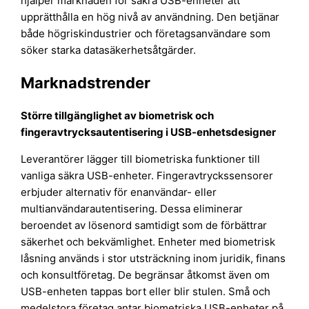
hjälper marknaden för säkra USB-enheter att
upprätthålla en hög nivå av användning. Den betjänar
både högriskindustrier och företagsanvändare som
söker starka datasäkerhetsåtgärder.
Marknadstrender
Större tillgänglighet av biometrisk och
fingeravtrycksautentisering i USB-enhetsdesigner
Leverantörer lägger till biometriska funktioner till
vanliga säkra USB-enheter. Fingeravtryckssensorer
erbjuder alternativ för enanvändar- eller
multianvändarautentisering. Dessa eliminerar
beroendet av lösenord samtidigt som de förbättrar
säkerhet och bekvämlighet. Enheter med biometrisk
låsning används i stor utsträckning inom juridik, finans
och konsultföretag. De begränsar åtkomst även om
USB-enheten tappas bort eller blir stulen. Små och
medelstora företag antar biometriska USB-enheter på