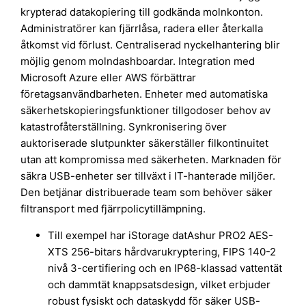
krypterad datakopiering till godkända molnkonton.
Administratörer kan fjärrlåsa, radera eller återkalla
åtkomst vid förlust. Centraliserad nyckelhantering blir
möjlig genom molndashboardar. Integration med
Microsoft Azure eller AWS förbättrar
företagsanvändbarheten. Enheter med automatiska
säkerhetskopieringsfunktioner tillgodoser behov av
katastrofåterställning. Synkronisering över
auktoriserade slutpunkter säkerställer filkontinuitet
utan att kompromissa med säkerheten. Marknaden för
säkra USB-enheter ser tillväxt i IT-hanterade miljöer.
Den betjänar distribuerade team som behöver säker
filtransport med fjärrpolicytillämpning.
Till exempel har iStorage datAshur PRO2 AES-
XTS 256-bitars hårdvarukryptering, FIPS 140-2
nivå 3-certifiering och en IP68-klassad vattentät
och dammtät knappsatsdesign, vilket erbjuder
robust fysiskt och dataskydd för säker USB-