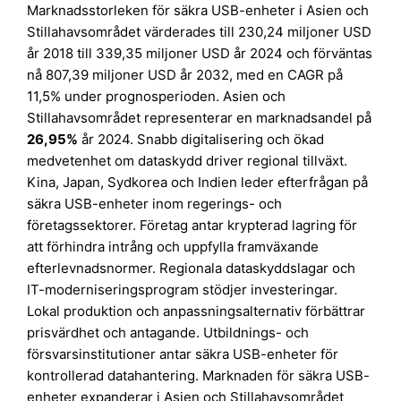
Marknadsstorleken för säkra USB-enheter i Asien och
Stillahavsområdet värderades till 230,24 miljoner USD
år 2018 till 339,35 miljoner USD år 2024 och förväntas
nå 807,39 miljoner USD år 2032, med en CAGR på
11,5% under prognosperioden. Asien och
Stillahavsområdet representerar en marknadsandel på
26,95%
år 2024. Snabb digitalisering och ökad
medvetenhet om dataskydd driver regional tillväxt.
Kina, Japan, Sydkorea och Indien leder efterfrågan på
säkra USB-enheter inom regerings- och
företagssektorer. Företag antar krypterad lagring för
att förhindra intrång och uppfylla framväxande
efterlevnadsnormer. Regionala dataskyddslagar och
IT-moderniseringsprogram stödjer investeringar.
Lokal produktion och anpassningsalternativ förbättrar
prisvärdhet och antagande. Utbildnings- och
försvarsinstitutioner antar säkra USB-enheter för
kontrollerad datahantering. Marknaden för säkra USB-
enheter expanderar i Asien och Stillahavsområdet