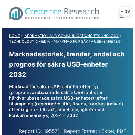
Skip
to
content
HOME
»
INFORMATION AND COMMUNICATIONS TECHNOLOGY
»
TECHNOLOGY & MEDIA
»
MARKNAD FÖR SÄKRA USB-ENHETER
Marknadsstorlek, trender, andel och
prognos för säkra USB-enheter
2032
Marknad för säkra USB-enheter efter typ
(programvarubaserade säkra USB-enheter,
hårdvarubaserade säkra USB-enheter); efter
tillämpning (regering/militär, finans, företag, individ);
efter region – tillväxt, andel, möjligheter och
konkurrensanalys, 2024 – 2032
Report ID: 195571 | Report Format : Excel, PDF