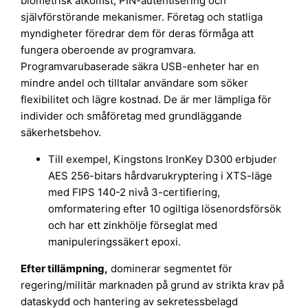
biometrisk åtkomst, PIN-autentisering och
självförstörande mekanismer. Företag och statliga
myndigheter föredrar dem för deras förmåga att
fungera oberoende av programvara.
Programvarubaserade säkra USB-enheter har en
mindre andel och tilltalar användare som söker
flexibilitet och lägre kostnad. De är mer lämpliga för
individer och småföretag med grundläggande
säkerhetsbehov.
Till exempel, Kingstons IronKey D300 erbjuder
AES 256-bitars hårdvarukryptering i XTS-läge
med FIPS 140-2 nivå 3-certifiering,
omformatering efter 10 ogiltiga lösenordsförsök
och har ett zinkhölje förseglat med
manipuleringssäkert epoxi.
Efter tillämpning,
dominerar segmentet för
regering/militär marknaden på grund av strikta krav på
dataskydd och hantering av sekretessbelagd