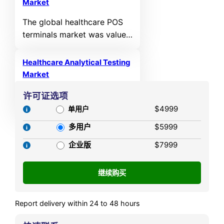
growing at a CAGR of 8.94%
Market
period.
from 2025 to 2032.
The global healthcare POS
terminals market was valued
at USD 16,218 million in
2024 and is projected to
Healthcare Analytical Testing
reach USD 35,840.49 million
Market
by 2032, expanding at a
The global healthcare
许可证选项
compound annual growth
analytical testing market
$4999
rate (CAGR) of 10.42%
单用户
was valued at USD 8,183
during the forecast period,
多用户
$5999
million in 2024 and is
according to Credence
projected to reach USD
企业版
$7999
Research.
18,870.73 million by 2032,
expanding at a compound
annual growth rate (CAGR)
of 11.01% during the forecast
Report delivery within 24 to 48 hours
period,