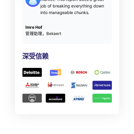
job of breaking everything down
into manageable chunks.
Imre Hof
管理助理，Bekaert
深受信赖