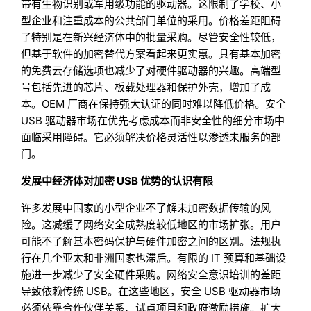
带有生物识别或军用级功能的驱动器。这限制了学校、小
型企业和注重成本的公共部门单位的采用。价格差距阻碍
了特别是在新兴经济体中的批量采购。尽管安全性较低，
但基于软件的加密替代方案看起来更实惠。具有基本加密
的免费云存储选项也减少了对硬件驱动器的兴趣。高端型
号包括先进的芯片、板载处理器和保护外壳，增加了成
本。OEM 厂商在保持强大认证的同时难以降低价格。安全
USB 驱动器市场在优先考虑成本而非安全性的细分市场中
面临采用障碍。它必须解决价格灵活性以渗透未服务的部
门。
发展中经济体对加密 USB 优势的认识有限
许多发展中国家的小型企业不了解未加密数据传输的风
险。这减缓了网络安全成熟度较低地区的市场扩张。用户
可能不了解基本密码保护与硬件加密之间的区别。法规执
行在几个亚太和非洲国家也滞后。有限的 IT 预算和基础设
施进一步减少了安全硬件采购。网络安全意识培训的差距
导致依赖传统 USB。在这些地区，安全 USB 驱动器市场
必须依靠合作伙伴关系、试点项目和政府激励措施。扩大