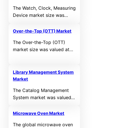
during the forecast period.
The Watch, Clock, Measuring
Device market size was
valued at USD 106,360
million in 2024 and is
Over-the-Top (OTT) Market
projected to reach USD
The Over-the-Top (OTT)
205,785.8 million by 2032,
market size was valued at
growing at a CAGR of 8.6%
USD 575,790 million in 2024
during the forecast period.
and is projected to reach
USD 2,919,796 million by
Library Management System
2032, reflecting a CAGR of
Market
22.5% during the forecast
The Catalog Management
period.
System market was valued
at USD 2,133 million in 2024
and is anticipated to reach
Microwave Oven Market
USD 4,879.8 million by
The global microwave oven
2032, registering a CAGR of