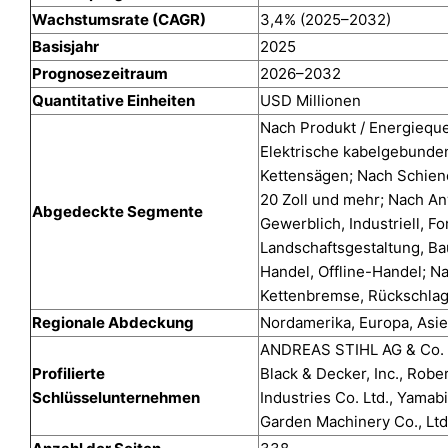
Wachstumsrate (CAGR)
3,4% (2025–2032)
Basisjahr
2025
Prognosezeitraum
2026–2032
Quantitative Einheiten
USD Millionen
Nach Produkt / Energieque
Elektrische kabelgebunden
Kettensägen; Nach Schienen
20 Zoll und mehr; Nach An
Abgedeckte Segmente
Gewerblich, Industriell, Fo
Landschaftsgestaltung, Ba
Handel, Offline-Handel; N
Kettenbremse, Rückschla
Regionale Abdeckung
Nordamerika, Europa, Asie
ANDREAS STIHL AG & Co. K
Profilierte
Black & Decker, Inc., Robe
Schlüsselunternehmen
Industries Co. Ltd., Yamab
Garden Machinery Co., Ltd