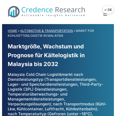
Skip
to
content
HOME
»
AUTOMOTIVE & TRANSPORTATION
»
MARKT FÜR
KÜHLKETTENLOGISTIK IN MALAYSIA
Marktgröße, Wachstum und
Prognose für Kältelogistik in
Malaysia bis 2032
Malaysia Cold Chain Logistikmarkt nach
Dienstleistungstyp (Transportdienstleistungen,
Lager- und Speicherdienstleistungen, Third-Party-
Logistik (3PL) Dienstleistungen,
Temperaturüberwachungs- und
Managementdienstleistungen,
Verpackungslösungen); nach Transportmodus (Kühl-
Lkw, Kühlcontainer, Luftfracht, Kühlkettenbahn);
nach Temperaturtyp (Gefroren (unter –18°C),