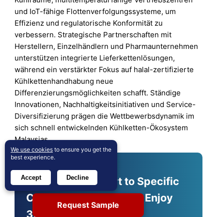
und IoT-fähige Flottenverfolgungssysteme, um
Effizienz und regulatorische Konformität zu
verbessern. Strategische Partnerschaften mit
Herstellern, Einzelhändlern und Pharmaunternehmen
unterstützen integrierte Lieferkettenlösungen,
während ein verstärkter Fokus auf halal-zertifizierte
Kühlkettenhandhabung neue
Differenzierungsmöglichkeiten schafft. Ständige
Innovationen, Nachhaltigkeitsinitiativen und Service-
Diversifizierung prägen die Wettbewerbsdynamik im
sich schnell entwickelnden Kühlketten-Ökosystem
Malaysias.
We use cookies
to ensure you get the
best experience.
Accept
Decline
Shape Your Report to Specific
Countries or Regions & Enjoy
Request Sample
30% Off!