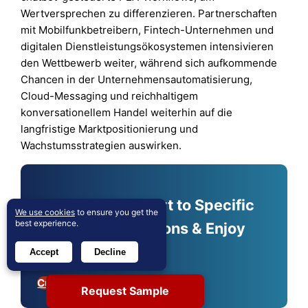
Wertversprechen zu differenzieren. Partnerschaften
mit Mobilfunkbetreibern, Fintech-Unternehmen und
digitalen Dienstleistungsökosystemen intensivieren
den Wettbewerb weiter, während sich aufkommende
Chancen in der Unternehmensautomatisierung,
Cloud-Messaging und reichhaltigem
konversationellem Handel weiterhin auf die
langfristige Marktpositionierung und
Wachstumsstrategien auswirken.
Shape Your Report to Specific
We use cookies
to ensure you get the
best experience.
Countries or Regions & Enjoy
30% Off!
Accept
Decline
Customize Now
Request Sample