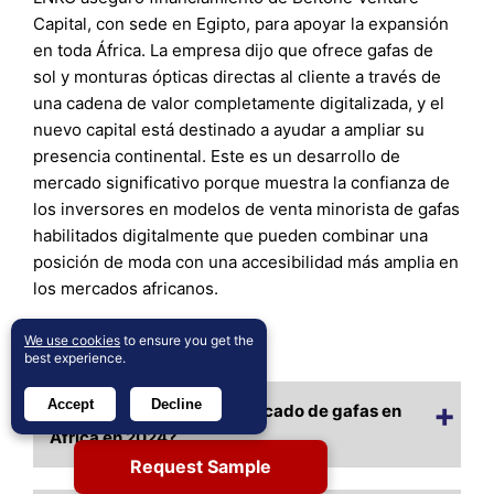
Capital, con sede en Egipto, para apoyar la expansión
en toda África. La empresa dijo que ofrece gafas de
sol y monturas ópticas directas al cliente a través de
una cadena de valor completamente digitalizada, y el
nuevo capital está destinado a ayudar a ampliar su
presencia continental. Este es un desarrollo de
mercado significativo porque muestra la confianza de
los inversores en modelos de venta minorista de gafas
habilitados digitalmente que pueden combinar una
posición de moda con una accesibilidad más amplia en
los mercados africanos.
We use cookies
to ensure you get the
Preguntas Frecuentes
best experience.
Accept
Decline
¿Cuál es el tamaño del mercado de gafas en
África en 2024?
Request Sample