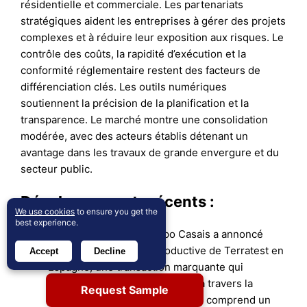
résidentielle et commerciale. Les partenariats
stratégiques aident les entreprises à gérer des projets
complexes et à réduire leur exposition aux risques. Le
contrôle des coûts, la rapidité d’exécution et la
conformité réglementaire restent des facteurs de
différenciation clés. Les outils numériques
soutiennent la précision de la planification et la
transparence. Le marché montre une consolidation
modérée, avec des acteurs établis détenant un
avantage dans les travaux de grande envergure et du
secteur public.
Développements récents :
We use cookies
to ensure you get the
best experience.
En décembre 2025, Grupo Casais a annoncé
l’acquisition de l’unité productive de Terratest en
Accept
Decline
Espagne, une transaction marquante qui
renforce la capacité du groupe à travers la
Request Sample
péninsule ibérique. L’acquisition comprend un