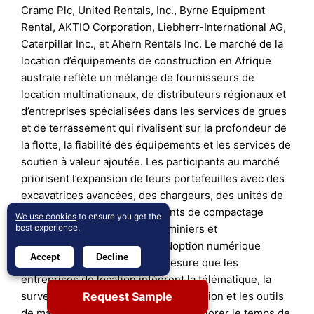
Cramo Plc, United Rentals, Inc., Byrne Equipment
Rental, AKTIO Corporation, Liebherr-International AG,
Caterpillar Inc., et Ahern Rentals Inc. Le marché de la
location d’équipements de construction en Afrique
australe reflète un mélange de fournisseurs de
location multinationaux, de distributeurs régionaux et
d’entreprises spécialisées dans les services de grues
et de terrassement qui rivalisent sur la profondeur de
la flotte, la fiabilité des équipements et les services de
soutien à valeur ajoutée. Les participants au marché
priorisent l’expansion de leurs portefeuilles avec des
excavatrices avancées, des chargeurs, des unités de
manutention et des équipements de compactage
We use cookies
to ensure you get the
adaptés aux environnements miniers et
best experience.
d’infrastructure exigeants. L’adoption numérique
Accept
Decline
accélère la différenciation à mesure que les
entreprises de location intègrent la télématique, la
Request Sample
surveillance en temps réel de l’utilisation et les outils
de maintenance prédictive pour améliorer le temps de