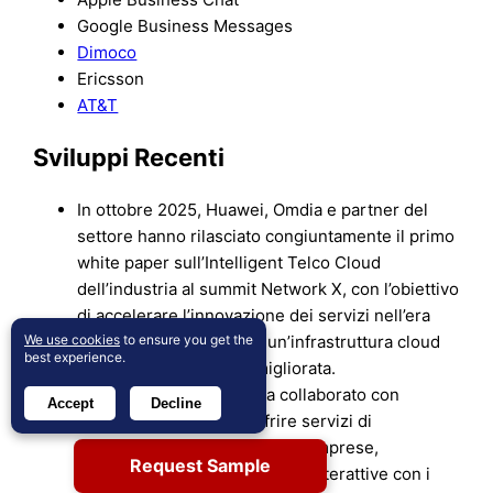
Google Business Messages
Dimoco
Ericsson
AT&T
Sviluppi Recenti
In ottobre 2025, Huawei, Omdia e partner del
settore hanno rilasciato congiuntamente il primo
white paper sull’Intelligent Telco Cloud
dell’industria al summit Network X, con l’obiettivo
di accelerare l’innovazione dei servizi nell’era
We use cookies
to ensure you get the
dell’AI mobile attraverso un’infrastruttura cloud
best experience.
per telecomunicazioni migliorata.
In ottobre 2025, Twilio ha collaborato con
Accept
Decline
Vodafone Spagna per offrire servizi di
messaggistica RCS sicuri alle imprese,
Request Sample
migliorando le comunicazioni interattive con i