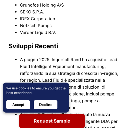
Grundfos Holding A/S
SEKO S.P.A.
IDEX Corporation
Netzsch Pumps
Verder Liquid B.V.
Sviluppi Recenti
A giugno 2025, Ingersoll Rand ha acquisito Lead
Fluid Intelligent Equipment manufacturing,
rafforzando la sua strategia di crescita in-region,
for region. Lead Fluid è specializzata nella
progettazione e produzione di soluzioni di
We use cookies
to ensure you get the
best experience.
gestione dei fluidi di precisione, inclusi pompe
peristaltiche, pompe a siringa, pompe a
Accept
Decline
ingranaggi e teste di pompe.
A marzo 2025, Grundfos ha lanciato la nuova
Request Sample
Pompa di Dosaggio Digitale Intelligente DDA per