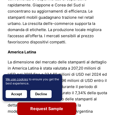
rapidamente. Giappone e Corea del Sud si
concentrano su aggiornamenti di efficienza. Le
stampanti mobili guadagnano trazione nel retail
urbano. La crescita dell’e-commerce supporta la
domanda di etichette. La produzione locale migliora
l’accesso all’offerta. I mercati sensibili al prezzo
favoriscono dispositivi compatti.
America Latina
La dimensione del mercato delle stampanti al dettaglio
in America Latina è stata valutata a 207,20 milioni di
USD nel 2018 fino a 234,69 milioni di USD nel 2024 ed
We use cookies
to ensure you get the
è previsto che raggiunga 318,96 milioni di USD entro il
best experience.
2032, con un CAGR del 4,0% durante il periodo di
previsione. La regione ha catturato il 7,34% della quota
Accept
Decline
di mercato nel 2024. Il mercato delle stampanti al
dettaglio in America Latina cresce con la
Request Sample
modernizzazione del retail. Brasile e Argentina