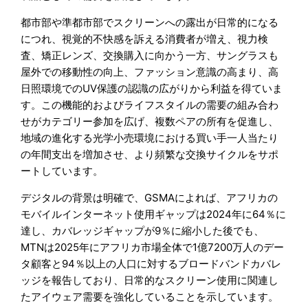
都市部や準都市部でスクリーンへの露出が日常的になる
につれ、視覚的不快感を訴える消費者が増え、視力検
査、矯正レンズ、交換購入に向かう一方、サングラスも
屋外での移動性の向上、ファッション意識の高まり、高
日照環境でのUV保護の認識の広がりから利益を得ていま
す。この機能的およびライフスタイルの需要の組み合わ
せがカテゴリー参加を広げ、複数ペアの所有を促進し、
地域の進化する光学小売環境における買い手一人当たり
の年間支出を増加させ、より頻繁な交換サイクルをサポ
ートしています。
デジタルの背景は明確で、GSMAによれば、アフリカの
モバイルインターネット使用ギャップは2024年に64％に
達し、カバレッジギャップが9％に縮小した後でも、
MTNは2025年にアフリカ市場全体で1億7200万人のデー
タ顧客と94％以上の人口に対するブロードバンドカバレ
ッジを報告しており、日常的なスクリーン使用に関連し
たアイウェア需要を強化していることを示しています。