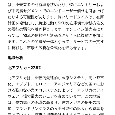
は、小売業者の利益率を狭めたり、特にエントリーおよ
び中間層セグメントでのエンドユーザー価格を引き上げ
たりする可能性があります。長いリードタイムは、在庫
計画を複雑にし、急速に動くSKUの在庫切れや処方注文
の履行の弱化を引き起こします。オンライン販売者にと
っては、物流の信頼性と返品管理がさらに複雑さを加え
ます。これらの問題が一体となって、サービスの一貫性
に挑戦し、市場の広範な公式化を遅らせます。
地域分析
北アフリカ – 27.8%
北アフリカは、比較的先進的な医療システム、高い都市
化、エジプト、モロッコ、アルジェリアなどの国々にお
ける強力な小売エコシステムによって、アフリカのアイ
ウェア市場で最大のシェアを占めています。この地域
は、視力矯正の認識の高まり、処方メガネの採用の増
加、ブランドサングラスの入手可能性の拡大から恩恵を
受けています。都市の消費者はますますファッション志