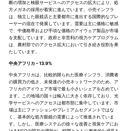
断の増加と検眼サービスへのアクセスの拡大により、処
方メガネの採用が着実に進んでいます。小売インフラ
は、独立した眼鏡店と主要都市に進出する国際的なプレ
ーヤーの混在で発展しています。需要は主に価格に敏感
で、中価格帯および手頃な価格のアイウェア製品が市場
を支配しています。政府と非営利の視力ケアプログラム
は、農村部でのアクセス拡大において引き続き役割を果
たしています。
中央アフリカ – 13.9%
中央アフリカは、比較的限られた医療インフラ、消費者
の購買力の低さ、未発達の小売ネットワークのため、ア
フリカのアイウェア市場で最も小さいシェアを占めてい
ます。この地域の国々は輸入に大きく依存しており、光
学サービスへのアクセスは都市部に集中しています。市
場は主にファッションやプレミアムセグメントではな
く、基本的な処方眼鏡の需要によって推進されていま
す。しかし、医療システムの徐々な改善と視覚ケアにお
けるNGOの関与の増加が、時間とともに漸進的な成長を