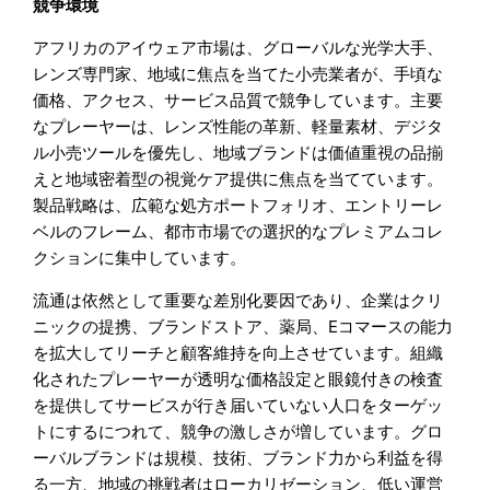
競争環境
アフリカのアイウェア市場は、グローバルな光学大手、
レンズ専門家、地域に焦点を当てた小売業者が、手頃な
価格、アクセス、サービス品質で競争しています。主要
なプレーヤーは、レンズ性能の革新、軽量素材、デジタ
ル小売ツールを優先し、地域ブランドは価値重視の品揃
えと地域密着型の視覚ケア提供に焦点を当てています。
製品戦略は、広範な処方ポートフォリオ、エントリーレ
ベルのフレーム、都市市場での選択的なプレミアムコレ
クションに集中しています。
流通は依然として重要な差別化要因であり、企業はクリ
ニックの提携、ブランドストア、薬局、Eコマースの能力
を拡大してリーチと顧客維持を向上させています。組織
化されたプレーヤーが透明な価格設定と眼鏡付きの検査
を提供してサービスが行き届いていない人口をターゲッ
トにするにつれて、競争の激しさが増しています。グロ
ーバルブランドは規模、技術、ブランド力から利益を得
る一方、地域の挑戦者はローカリゼーション、低い運営