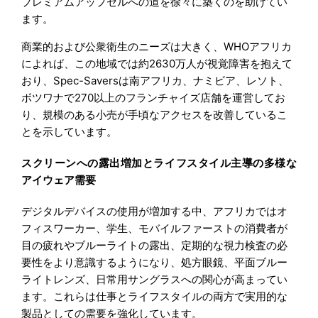
プレミアムアップセルへの道を徐々に築くのを助けてい
ます。
商業的および公衆衛生のニーズは大きく、WHOアフリカ
によれば、この地域では約2630万人が視覚障害を抱えて
おり、Spec-Saversは南アフリカ、ナミビア、レソト、
ボツワナで270以上のフランチャイズ店舗を運営してお
り、規模のある小売が手頃なアクセスを改善しているこ
とを示しています。
スクリーンへの露出増加とライフスタイル主導の多様な
アイウェア需要
デジタルデバイスの使用が増加する中、アフリカではオ
フィスワーカー、学生、モバイルファーストの消費者が
目の疲れやブルーライトの露出、定期的な視力検査の必
要性をより意識するようになり、処方眼鏡、平面ブルー
ライトレンズ、日常用サングラスへの関心が高まってい
ます。これらは仕事とライフスタイルの両方で実用的な
製品としての需要を強化しています。