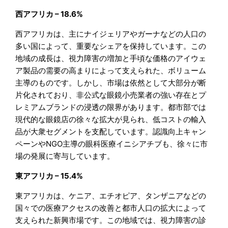
西アフリカ – 18.6%
西アフリカは、主にナイジェリアやガーナなどの人口の
多い国によって、重要なシェアを保持しています。この
地域の成長は、視力障害の増加と手頃な価格のアイウェ
ア製品の需要の高まりによって支えられた、ボリューム
主導のものです。しかし、市場は依然として大部分が断
片化されており、非公式な眼鏡小売業者の強い存在とプ
レミアムブランドの浸透の限界があります。都市部では
現代的な眼鏡店の徐々な拡大が見られ、低コストの輸入
品が大衆セグメントを支配しています。認識向上キャン
ペーンやNGO主導の眼科医療イニシアチブも、徐々に市
場の発展に寄与しています。
東アフリカ – 15.4%
東アフリカは、ケニア、エチオピア、タンザニアなどの
国々での医療アクセスの改善と都市人口の拡大によって
支えられた新興市場です。この地域では、視力障害の診