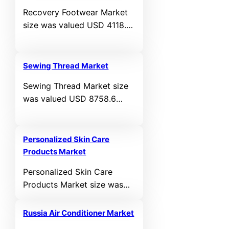
registering a CAGR of 15.7%
Recovery Footwear Market
during the forecast period.
size was valued USD 4118.6
million in 2024 and is
anticipated to reach USD
6862.48 million by 2032, at
Sewing Thread Market
a CAGR of 6.59% during the
Sewing Thread Market size
forecast period.
was valued USD 8758.6
million in 2024 and is
anticipated to reach USD
12266.18 million by 2032, at
Personalized Skin Care
a CAGR of 4.3% during the
Products Market
forecast period.
Personalized Skin Care
Products Market size was
valued USD 30588.6 million
in 2024 and is anticipated to
Russia Air Conditioner Market
reach USD 56157.68 million