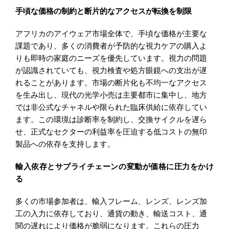
手頃な価格の制約と断片的なアクセスが転換を制限
アフリカのアイウェア市場全体で、手頃な価格が主要な
課題であり、多くの消費者が予防的な視力ケアの購入よ
りも即時の家庭のニーズを優先しています。視力の問題
が認識されていても、視力検査や処方眼鏡への支出が遅
れることがあります。市場の断片化も不均一なアクセス
を生み出し、現代の光学小売は主要都市に集中し、地方
では非公式なチャネルや限られた臨床供給に依存してい
ます。この環境は診断率を制約し、交換サイクルを遅ら
せ、正式なセクターの利益率を圧迫する低コストの無印
製品への依存を支持します。
輸入依存とサプライチェーンの変動が価格に圧力をかけ
る
多くの市場参加者は、輸入フレーム、レンズ、レンズ加
工の入力に依存しており、通貨の動き、輸送コスト、通
関の遅れにより価格が脆弱になります。これらの圧力