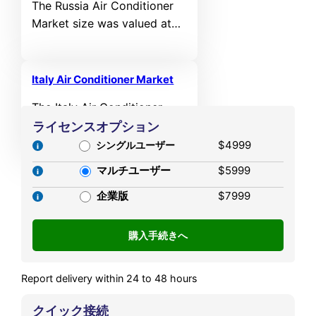
The Russia Air Conditioner
by 2032, at a CAGR of
Market size was valued at
7.89% during the forecast
USD 1,570.05 MN in 2021
period.
and reached USD 1,875.13
MN in 2025. It is anticipated
Italy Air Conditioner Market
to reach USD 2,609.37 MN
The Italy Air Conditioner
by 2032, growing at a CAGR
Market size was valued at
ライセンスオプション
of 4.8% from 2025 to 2032.
USD 2,329.47 MN in 2021
$4999
シングルユーザー
and reached USD 2,812.26
マルチユーザー
$5999
MN in 2025. It is anticipated
to reach USD 3,992.62 MN
企業版
$7999
by 2032, growing at a CAGR
of 5.13% from 2025 to 2032.
Report delivery within 24 to 48 hours
クイック接続