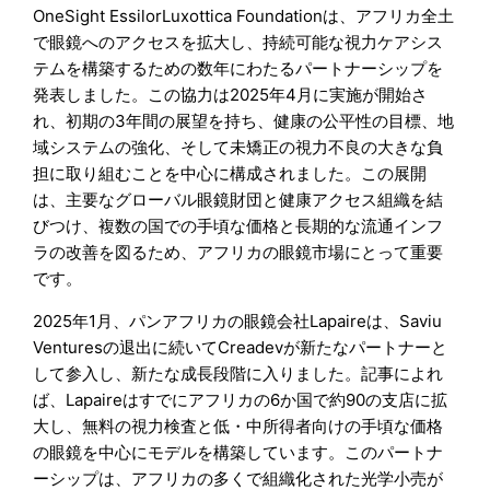
OneSight EssilorLuxottica Foundationは、アフリカ全土
で眼鏡へのアクセスを拡大し、持続可能な視力ケアシス
テムを構築するための数年にわたるパートナーシップを
発表しました。この協力は2025年4月に実施が開始さ
れ、初期の3年間の展望を持ち、健康の公平性の目標、地
域システムの強化、そして未矯正の視力不良の大きな負
担に取り組むことを中心に構成されました。この展開
は、主要なグローバル眼鏡財団と健康アクセス組織を結
びつけ、複数の国での手頃な価格と長期的な流通インフ
ラの改善を図るため、アフリカの眼鏡市場にとって重要
です。
2025年1月、パンアフリカの眼鏡会社Lapaireは、Saviu
Venturesの退出に続いてCreadevが新たなパートナーと
して参入し、新たな成長段階に入りました。記事によれ
ば、Lapaireはすでにアフリカの6か国で約90の支店に拡
大し、無料の視力検査と低・中所得者向けの手頃な価格
の眼鏡を中心にモデルを構築しています。このパートナ
ーシップは、アフリカの多くで組織化された光学小売が