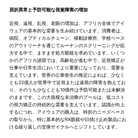
屈折異常と予防可能な視覚障害の増加
近視、遠視、乱視、老眼の増加は、アフリカ全体でアイ
ウェアの基本的な需要を生み続けています。消費者は、
病院、オプティカルチェーン、移動診療所、学校ベース
のアウトリーチを通じてルーチンのスクリーニングが拡
大する中で、ますます処方眼鏡を求めています。いくつ
かのアフリカ諸国では、高齢化が進む中で、近視矯正が
仕事や日常生活においてより重要になっており、需要を
支えています。世界の公衆衛生の推定によれば、少なく
とも22億人が世界中で近視または遠視の障害を抱えてお
り、そのうち少なくとも10億件は予防可能または未解決
のままです。この大規模な未治療のプールは、低コスト
の視力矯正の持続的な需要を支えています。認識が向上
するにつれ、アイウェアの購入は、時折のニーズベース
の取引から、特に基本的なRX眼鏡や日焼け止め製品にお
ける繰り返しの交換サイクルへとシフトしています。