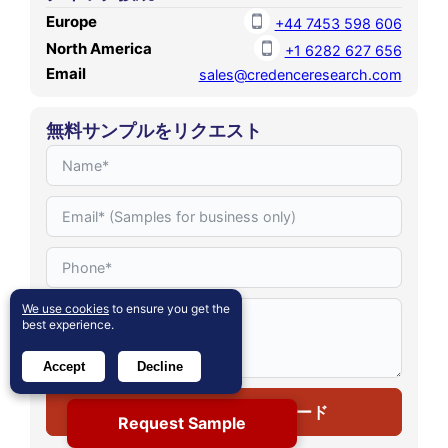
Europe
+44 7453 598 606
North America
+1 6282 627 656
Email
sales@credenceresearch.com
無料サンプルをリクエスト
We use cookies
to ensure you get the
best experience.
Accept
Decline
無料サンプルをダウンロード
Request Sample