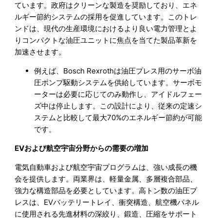
ています。政府はクリーンな製造を奨励しており、エネ
ルギー節約システムの採用を促進しています。このトレ
ンドは、現代の生産環境におけるより良い電力管理とよ
りコンパクトな油圧ユニットに焦点を当てた製品革新を
加速させます。
例えば、Bosch Rexrothは油圧プレス用のサーボ油
圧ポンプ駆動システムを供給しています。サーボモ
ーターは必要に応じてのみ動作し、アイドルフェー
ズ中は停止します。この設計により、従来の定速シ
ステムと比較して最大70%のエネルギー節約が可能
です。
EVおよび航空宇宙分野からの需要の増加
電気自動車および航空宇宙プログラムは、強い成長の機
会を提供します。両業界は、軽量金属、多層複合部品、
強力な構造部品を必要としています。高トン数の油圧プ
レスは、EVバッテリートレイ、衝突構造、航空機パネル
に使用される先進材料の深絞り、鍛造、圧縮をサポート