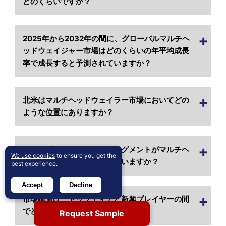
どのくらいですか？
2025年から2032年の間に、グローバルマルチヘ
ッドウェイジャー市場はどのくらいの年平均成長
率で成長すると予測されていますか？
北米はマルチヘッドウェイラー市場においてどの
ような位置にありますか？
どのアプリケーション産業セグメントがマルチヘ
We use cookies
to ensure you get the
ッドウェイア市場を支配していますか？
best experience.
Accept
Decline
市場構造は、トップティアと新興プレイヤーの間
でどのように比較されますか？
Request Sample