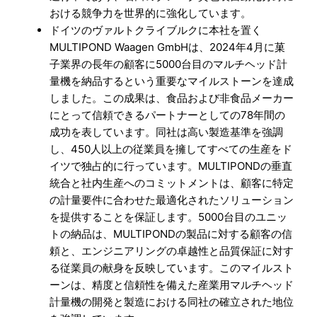
おける競争力を世界的に強化しています。
ドイツのヴァルトクライブルクに本社を置く
MULTIPOND Waagen GmbHは、2024年4月に菓
子業界の長年の顧客に5000台目のマルチヘッド計
量機を納品するという重要なマイルストーンを達成
しました。この成果は、食品および非食品メーカー
にとって信頼できるパートナーとしての78年間の
成功を表しています。同社は高い製造基準を強調
し、450人以上の従業員を擁してすべての生産をド
イツで独占的に行っています。MULTIPONDの垂直
統合と社内生産へのコミットメントは、顧客に特定
の計量要件に合わせた最適化されたソリューション
を提供することを保証します。5000台目のユニッ
トの納品は、MULTIPONDの製品に対する顧客の信
頼と、エンジニアリングの卓越性と品質保証に対す
る従業員の献身を反映しています。このマイルスト
ーンは、精度と信頼性を備えた産業用マルチヘッド
計量機の開発と製造における同社の確立された地位