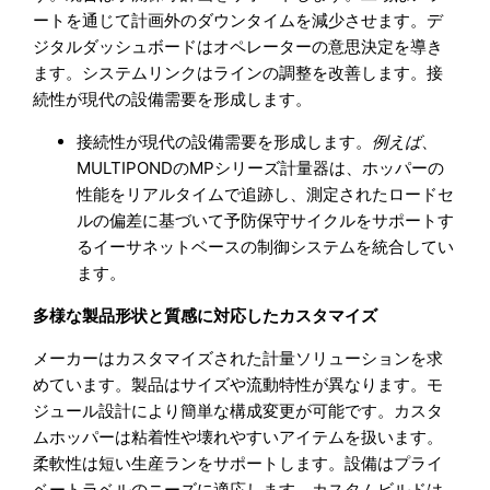
ートを通じて計画外のダウンタイムを減少させます。デ
ジタルダッシュボードはオペレーターの意思決定を導き
ます。システムリンクはラインの調整を改善します。接
続性が現代の設備需要を形成します。
接続性が現代の設備需要を形成します。
例えば
、
MULTIPONDのMPシリーズ計量器は、ホッパーの
性能をリアルタイムで追跡し、測定されたロードセ
ルの偏差に基づいて予防保守サイクルをサポートす
るイーサネットベースの制御システムを統合してい
ます。
多様な製品形状と質感に対応したカスタマイズ
メーカーはカスタマイズされた計量ソリューションを求
めています。製品はサイズや流動特性が異なります。モ
ジュール設計により簡単な構成変更が可能です。カスタ
ムホッパーは粘着性や壊れやすいアイテムを扱います。
柔軟性は短い生産ランをサポートします。設備はプライ
ベートラベルのニーズに適応します。カスタムビルドは