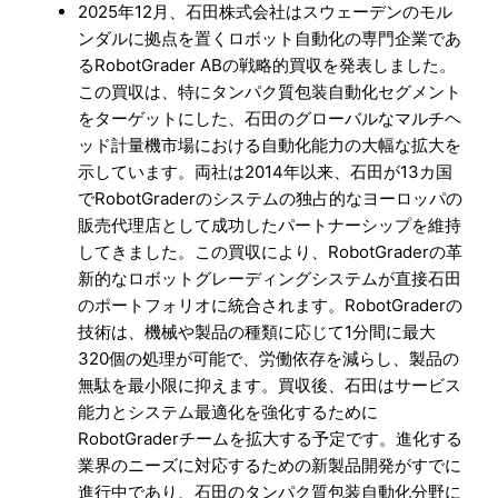
2025年12月、石田株式会社はスウェーデンのモル
ンダルに拠点を置くロボット自動化の専門企業であ
るRobotGrader ABの戦略的買収を発表しました。
この買収は、特にタンパク質包装自動化セグメント
をターゲットにした、石田のグローバルなマルチヘ
ッド計量機市場における自動化能力の大幅な拡大を
示しています。両社は2014年以来、石田が13カ国
でRobotGraderのシステムの独占的なヨーロッパの
販売代理店として成功したパートナーシップを維持
してきました。この買収により、RobotGraderの革
新的なロボットグレーディングシステムが直接石田
のポートフォリオに統合されます。RobotGraderの
技術は、機械や製品の種類に応じて1分間に最大
320個の処理が可能で、労働依存を減らし、製品の
無駄を最小限に抑えます。買収後、石田はサービス
能力とシステム最適化を強化するために
RobotGraderチームを拡大する予定です。進化する
業界のニーズに対応するための新製品開発がすでに
進行中であり、石田のタンパク質包装自動化分野に