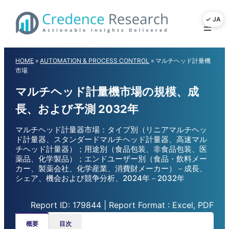
Skip
to
content
HOME
»
AUTOMATION & PROCESS CONTROL
»
マルチヘッド計量機
市場
マルチヘッド計量機市場の規模、成
長、および予測 2032年
マルチヘッド計量器市場：タイプ別（リニアマルチヘッ
ド計量器、スタンダードマルチヘッド計量器、高速マル
チヘッド計量器）；用途別（食品包装、非食品包装、医
薬品、化学製品）；エンドユーザー別（食品・飲料メー
カー、製薬会社、化学産業、消費財メーカー）－成長、
シェア、機会および競争分析、2024年－2032年
Report ID: 179844 | Report Format : Excel, PDF
概要
目次