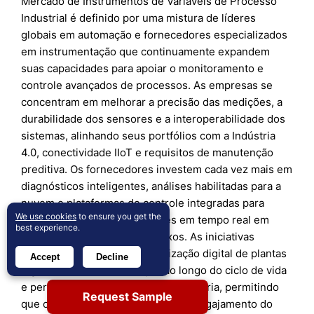
Mercado de Instrumentos de Variáveis de Processo
Industrial é definido por uma mistura de líderes
globais em automação e fornecedores especializados
em instrumentação que continuamente expandem
suas capacidades para apoiar o monitoramento e
controle avançados de processos. As empresas se
concentram em melhorar a precisão das medições, a
durabilidade dos sensores e a interoperabilidade dos
sistemas, alinhando seus portfólios com a Indústria
4.0, conectividade IIoT e requisitos de manutenção
preditiva. Os fornecedores investem cada vez mais em
diagnósticos inteligentes, análises habilitadas para a
nuvem e plataformas de controle integradas para
We use cookies
to ensure you get the
melhorar a tomada de decisões em tempo real em
best experience.
ambientes industriais complexos. As iniciativas
estratégicas enfatizam a atualização digital de plantas
Accept
Decline
legadas, ofertas de serviços ao longo do ciclo de vida
e personalização específica da indústria, permitindo
Request Sample
que os fornecedores fortaleçam o engajamento do