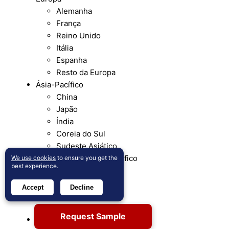
Alemanha
França
Reino Unido
Itália
Espanha
Resto da Europa
Ásia-Pacífico
China
Japão
Índia
Coreia do Sul
Sudeste Asiático
Resto da Ásia-Pacífico
We use cookies
to ensure you get the
best experience.
América Latina
Brasil
Accept
Decline
Argentina
Resto da América Latina
Request Sample
Médio Oriente & África