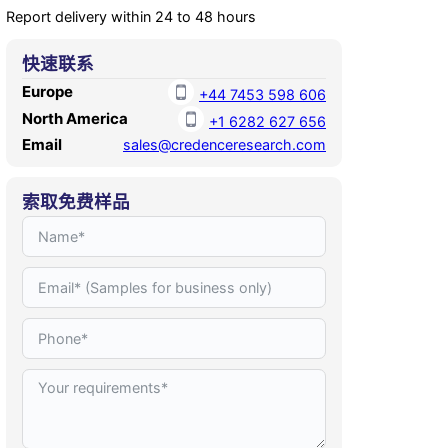
Report delivery within 24 to 48 hours
快速联系
Europe
+44 7453 598 606
North America
+1 6282 627 656
Email
sales@credenceresearch.com
索取免费样品