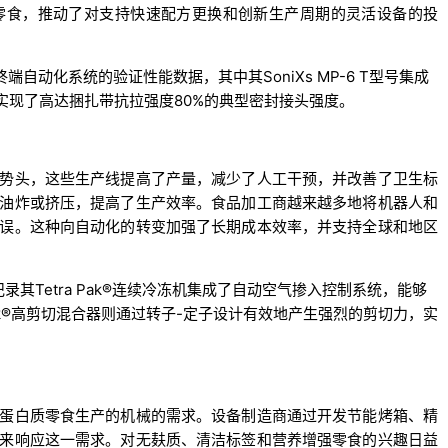
零食，推动了对支持快速配方更换和创新生产周期的灵活设备的投
扎和终端自动化系统的验证性能数据，其中其SoniXs MP-6 T型号集成
实现了高达捆扎带抗拉强度80%的典型密封接头强度。
势头，这些生产线提高了产量，减少了人工干预，并改善了卫生标
油炸或挤压，提高了生产效率。食品加工商越来越多地将机器人和
误。这种向自动化的转变加强了长期成本效率，并支持全球和地区
Tetra Pak记录其Tetra Pak®连续冷冻机集成了自动空气掺入控制系统，能够
 Pak®高剪切混合器则通过转子-定子设计有效地产生强烈的剪切力，实
蛋白质零食生产的机械的需求。设备制造商通过开发节能烤箱、精
来响应这一需求。对无麸质、清洁标签和营养增强零食的兴趣日益