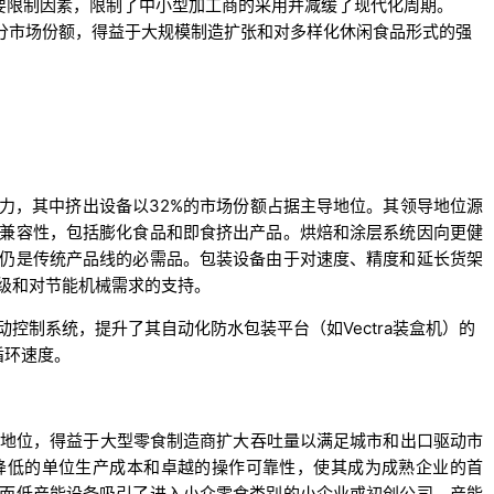
要限制因素，限制了中小型加工商的采用并减缓了现代化周期。
细分市场份额，得益于大规模制造扩张和对多样化休闲食品形式的强
力，其中挤出设备以32%的市场份额占据主导地位。其领导地位源
兼容性，包括膨化食品和即食挤出产品。烘焙和涂层系统因向更健
仍是传统产品线的必需品。包装设备由于对速度、精度和延长货架
级和对节能机械需求的支持。
服驱动的运动控制系统，提升了其自动化防水包装平台（如Vectra装盒机）的
循环速度。
导地位，得益于大型零食制造商扩大吞吐量以满足城市和出口驱动市
降低的单位生产成本和卓越的操作可靠性，使其成为成熟企业的首
而低产能设备吸引了进入小众零食类别的小企业或初创公司。产能