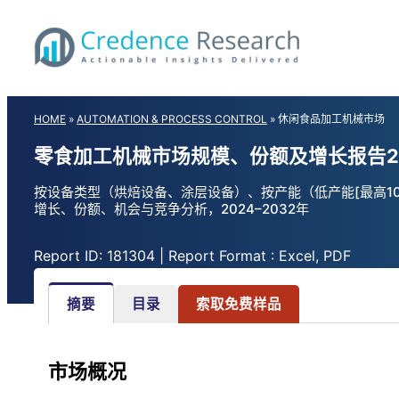
Skip
to
content
HOME
»
AUTOMATION & PROCESS CONTROL
»
休闲食品加工机械市场
零食加工机械市场规模、份额及增长报告2
按设备类型（烘焙设备、涂层设备）、按产能（低产能[最高10
增长、份额、机会与竞争分析，2024–2032年
Report ID: 181304 | Report Format : Excel, PDF
摘要
目录
索取免费样品
市场概况