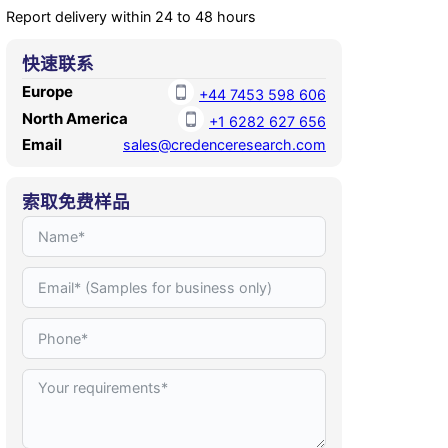
Report delivery within 24 to 48 hours
快速联系
Europe
+44 7453 598 606
North America
+1 6282 627 656
Email
sales@credenceresearch.com
索取免费样品