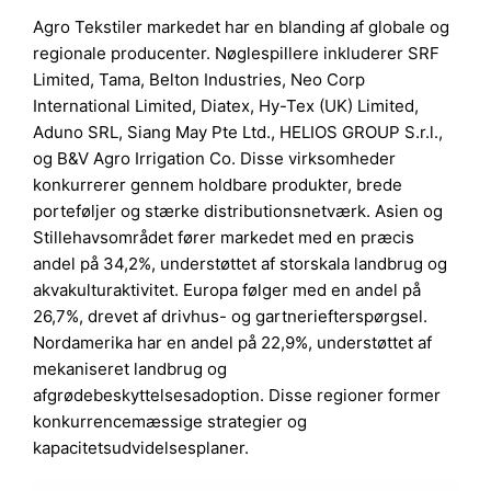
Agro Tekstiler markedet har en blanding af globale og
regionale producenter. Nøglespillere inkluderer SRF
Limited, Tama, Belton Industries, Neo Corp
International Limited, Diatex, Hy-Tex (UK) Limited,
Aduno SRL, Siang May Pte Ltd., HELIOS GROUP S.r.l.,
og B&V Agro Irrigation Co. Disse virksomheder
konkurrerer gennem holdbare produkter, brede
porteføljer og stærke distributionsnetværk. Asien og
Stillehavsområdet fører markedet med en præcis
andel på 34,2%, understøttet af storskala landbrug og
akvakulturaktivitet. Europa følger med en andel på
26,7%, drevet af drivhus- og gartneriefterspørgsel.
Nordamerika har en andel på 22,9%, understøttet af
mekaniseret landbrug og
afgrødebeskyttelsesadoption. Disse regioner former
konkurrencemæssige strategier og
kapacitetsudvidelsesplaner.