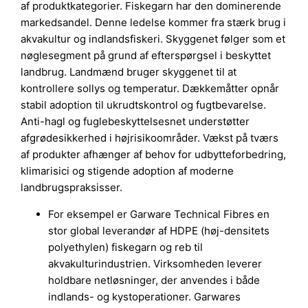
af produktkategorier. Fiskegarn har den dominerende
markedsandel. Denne ledelse kommer fra stærk brug i
akvakultur og indlandsfiskeri. Skyggenet følger som et
nøglesegment på grund af efterspørgsel i beskyttet
landbrug. Landmænd bruger skyggenet til at
kontrollere sollys og temperatur. Dækkemåtter opnår
stabil adoption til ukrudtskontrol og fugtbevarelse.
Anti-hagl og fuglebeskyttelsesnet understøtter
afgrødesikkerhed i højrisikoområder. Vækst på tværs
af produkter afhænger af behov for udbytteforbedring,
klimarisici og stigende adoption af moderne
landbrugspraksisser.
For eksempel er Garware Technical Fibres en
stor global leverandør af HDPE (høj-densitets
polyethylen) fiskegarn og reb til
akvakulturindustrien. Virksomheden leverer
holdbare netløsninger, der anvendes i både
indlands- og kystoperationer. Garwares