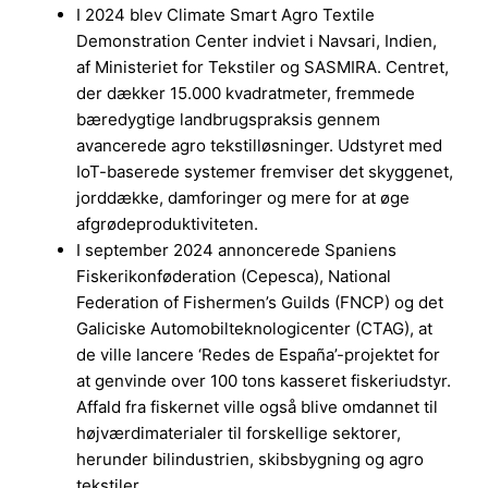
I 2024 blev Climate Smart Agro Textile
Demonstration Center indviet i Navsari, Indien,
af Ministeriet for Tekstiler og SASMIRA. Centret,
der dækker 15.000 kvadratmeter, fremmede
bæredygtige landbrugspraksis gennem
avancerede agro tekstilløsninger. Udstyret med
IoT-baserede systemer fremviser det skyggenet,
jorddække, damforinger og mere for at øge
afgrødeproduktiviteten.
I september 2024 annoncerede Spaniens
Fiskerikonføderation (Cepesca), National
Federation of Fishermen’s Guilds (FNCP) og det
Galiciske Automobilteknologicenter (CTAG), at
de ville lancere ‘Redes de España’-projektet for
at genvinde over 100 tons kasseret fiskeriudstyr.
Affald fra fiskernet ville også blive omdannet til
højværdimaterialer til forskellige sektorer,
herunder bilindustrien, skibsbygning og agro
tekstiler.