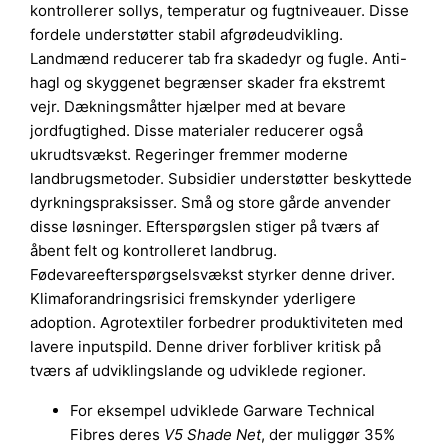
kontrollerer sollys, temperatur og fugtniveauer. Disse
fordele understøtter stabil afgrødeudvikling.
Landmænd reducerer tab fra skadedyr og fugle. Anti-
hagl og skyggenet begrænser skader fra ekstremt
vejr. Dækningsmåtter hjælper med at bevare
jordfugtighed. Disse materialer reducerer også
ukrudtsvækst. Regeringer fremmer moderne
landbrugsmetoder. Subsidier understøtter beskyttede
dyrkningspraksisser. Små og store gårde anvender
disse løsninger. Efterspørgslen stiger på tværs af
åbent felt og kontrolleret landbrug.
Fødevareefterspørgselsvækst styrker denne driver.
Klimaforandringsrisici fremskynder yderligere
adoption. Agrotextiler forbedrer produktiviteten med
lavere inputspild. Denne driver forbliver kritisk på
tværs af udviklingslande og udviklede regioner.
For eksempel udviklede Garware Technical
Fibres deres
V5 Shade Net
, der muliggør 35%