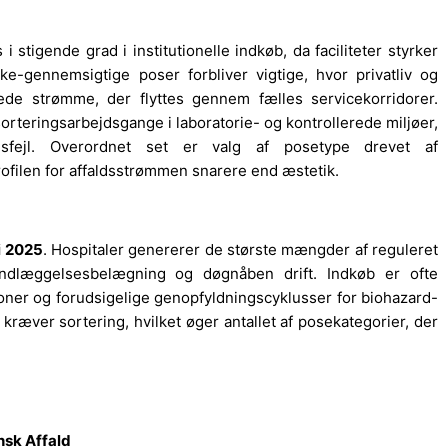
tigende grad i institutionelle indkøb, da faciliteter styrker
kke-gennemsigtige poser forbliver vigtige, hvor privatliv og
rede strømme, der flyttes gennem fælles servicekorridorer.
orteringsarbejdsgange i laboratorie- og kontrollerede miljøer,
ngsfejl. Overordnet set er valg af posetype drevet af
profilen for affaldsstrømmen snarere end æstetik.
i 2025
. Hospitaler genererer de største mængder af reguleret
 indlæggelsesbelægning og døgnåben drift. Indkøb er ofte
tioner og forudsigelige genopfyldningscyklusser for biohazard-
 kræver sortering, hvilket øger antallet af posekategorier, der
nsk Affald