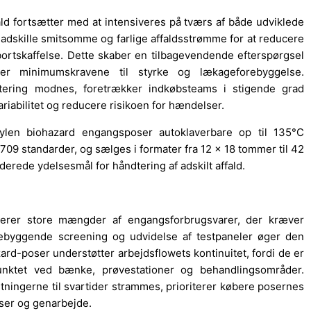
fald fortsætter med at intensiveres på tværs af både udviklede
at adskille smitsomme og farlige affaldsstrømme for at reducere
ortskaffelse. Dette skaber en tilbagevendende efterspørgsel
lder minimumskravene til styrke og lækageforebyggelse.
tering modnes, foretrækker indkøbsteams i stigende grad
riabilitet og reducere risikoen for hændelser.
ylen biohazard engangsposer autoklaverbare op til 135°C
709 standarder, og sælges i formater fra 12 x 18 tommer til 42
derede ydelsesmål for håndtering af adskilt affald.
ererer store mængder af engangsforbrugsvarer, der kræver
forebyggende screening og udvidelse af testpaneler øger den
ard-poser understøtter arbejdsflowets kontinuitet, fordi de er
punktet ved bænke, prøvestationer og behandlingsområder.
ningerne til svartider strammes, prioriterer købere posernes
lser og genarbejde.