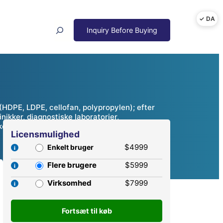
Search
 (HDPE, LDPE, cellofan, polypropylen); efter
nikker, diagnostiske laboratorier,
og konkurrenceanalyse, 2025 – 2032
Licensmulighed
$4999
Enkelt bruger
Flere brugere
$5999
Virksomhed
$7999