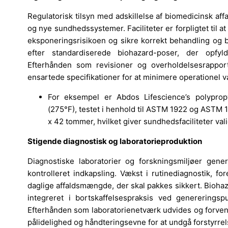
Regulatorisk tilsyn med adskillelse af biomedicinsk af
og nye sundhedssystemer. Faciliteter er forpligtet til 
eksponeringsrisikoen og sikre korrekt behandling og b
efter standardiserede biohazard-poser, der opfy
Efterhånden som revisioner og overholdelsesrappor
ensartede specifikationer for at minimere operationel va
For eksempel er Abdos Lifescience’s polyprop
(275°F), testet i henhold til ASTM 1922 og ASTM 1
x 42 tommer, hvilket giver sundhedsfaciliteter vali
Stigende diagnostisk og laboratorieproduktion
Diagnostiske laboratorier og forskningsmiljøer gen
kontrolleret indkapsling. Vækst i rutinediagnostik, 
daglige affaldsmængde, der skal pakkes sikkert. Biohaz
integreret i bortskaffelsespraksis ved genererings
Efterhånden som laboratorienetværk udvides og forvent
pålidelighed og håndteringsevne for at undgå forstyrre