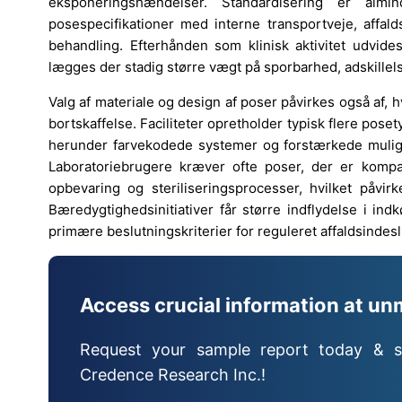
eksponeringshændelser. Standardisering er almind
posespecifikationer med interne transportveje, affal
behandling. Efterhånden som klinisk aktivitet udvide
lægges der stadig større vægt på sporbarhed, adskillels
Valg af materiale og design af poser påvirkes også af, 
bortskaffelse. Faciliteter opretholder typisk flere pose
herunder farvekodede systemer og forstærkede mulighed
Laboratoriebrugere kræver ofte poser, der er kompat
opbevaring og steriliseringsprocesser, hvilket påvir
Bæredygtighedsinitiativer får større indflydelse i in
primære beslutningskriterier for reguleret affaldsindesl
Access crucial information at un
Request your sample report today & s
Credence Research Inc.!