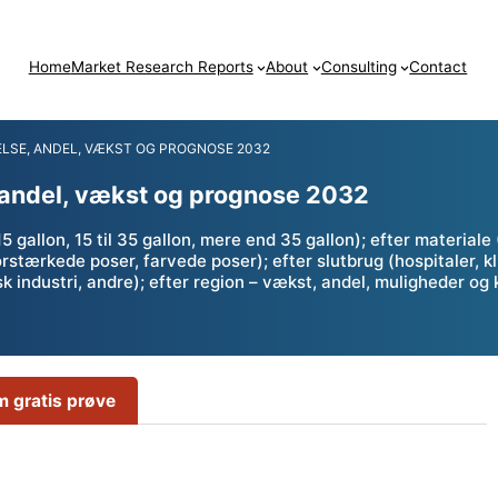
Home
Market Research Reports
About
Consulting
Contact
LSE, ANDEL, VÆKST OG PROGNOSE 2032
 andel, vækst og prognose 2032
gallon, 15 til 35 gallon, mere end 35 gallon); efter materiale
tærkede poser, farvede poser); efter slutbrug (hospitaler, kli
sk industri, andre); efter region – vækst, andel, muligheder 
 gratis prøve