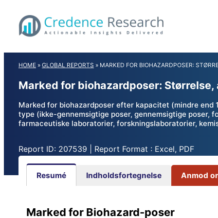
Skip
to
content
HOME
»
GLOBAL REPORTS
»
MARKED FOR BIOHAZARDPOSER: STØRRE
Marked for biohazardposer: Størrelse,
Marked for biohazardposer efter kapacitet (mindre end 15 
type (ikke-gennemsigtige poser, gennemsigtige poser, fors
farmaceutiske laboratorier, forskningslaboratorier, kemi
Report ID: 207539 | Report Format : Excel, PDF
Resumé
Indholdsfortegnelse
Anmod om
Marked for Biohazard-poser