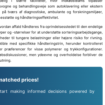
elig i større faciliteter, hvor indkøbsteams tilpasser
dsvogne og behandlingsveje som autoklavering eller ekstern
s på tværs af diagnostiske, ambulante og forskningsmiljøer,
esstøtte og håndteringseffektivitet.
hvordan affald håndteres fra oprindelsesstedet til den endelige
typer og -størrelser for at understøtte sorteringsarbejdsgange,
er til tungere belastninger eller højere risiko for rivning.
ible med specifikke håndteringstrin, herunder kontrolleret
ker præferencer for visse polymerer og trykkonfigurationer.
dkøbsdiskussioner, men ydeevne og overholdelse forbliver de
utning.
matched prices!
tart making informed decisions powered by