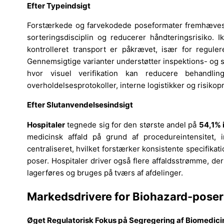
Efter Typeindsigt
Forstærkede og farvekodede poseformater fremhæves i s
sorteringsdisciplin og reducerer håndteringsrisiko. I
kontrolleret transport er påkrævet, især for regule
Gennemsigtige varianter understøtter inspektions- og s
hvor visuel verifikation kan reducere behandli
overholdelsesprotokoller, interne logistikker og risiko
Efter Slutanvendelsesindsigt
Hospitaler
tegnede sig for den største andel på
54,1% 
medicinsk affald på grund af procedureintensitet,
centraliseret, hvilket forstærker konsistente specifika
poser. Hospitaler driver også flere affaldsstrømme, der
lagerføres og bruges på tværs af afdelinger.
Markedsdrivere for Biohazard-poser
Øget Regulatorisk Fokus på Segregering af Biomedici