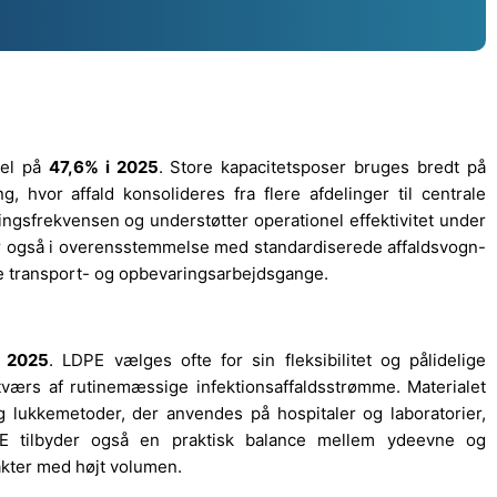
del på
47,6% i 2025
. Store kapacitetsposer bruges bredt på
 hvor affald konsolideres fra flere afdelinger til centrale
ingsfrekvensen og understøtter operationel effektivitet under
e er også i overensstemmelse med standardiserede affaldsvogn-
ne transport- og opbevaringsarbejdsgange.
i 2025
. LDPE vælges ofte for sin fleksibilitet og pålidelige
tværs af rutinemæssige infektionsaffaldsstrømme. Materialet
g lukkemetoder, der anvendes på hospitaler og laboratorier,
DPE tilbyder også en praktisk balance mellem ydeevne og
akter med højt volumen.