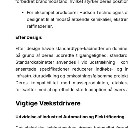
forbedret brandmodstand, hvilket styrker deres position
For eksempel producerer Hudson Technologies dybt
designet til at modstå ætsende kemikalier, ekstre
raffinaderier.
Efter Design:
Efter design havde standardtype-kabinetter en dominer
på grund af deres udbredte tilgængelighed, standardi
Standardkabinetter anvendes i vid udstrækning i komm
ensartede specifikationer reducerer indkøbs- og ins
infrastrukturudvikling og omkostningsfølsomme proje
Deres kompatibilitet med masseproduktion, etabler
fortsætter med at opretholde stærk adoption på tværs af
Vigtige Vækstdrivere
Udvidelse af Industriel Automation og Elektrificering
Det elektriske kabinetmarked drager betydeligt forde