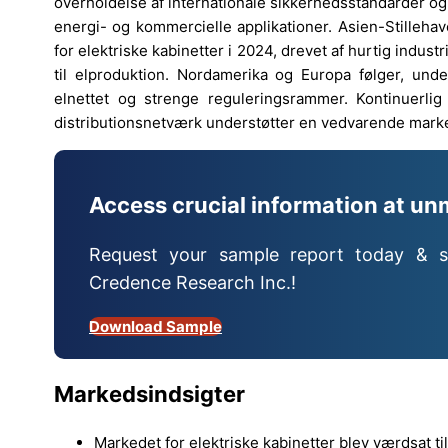
overholdelse af internationale sikkerhedsstandarder og ud
energi- og kommercielle applikationer. Asien-Stilleh
for elektriske kabinetter i 2024, drevet af hurtig industr
til elproduktion. Nordamerika og Europa følger, under
elnettet og strenge reguleringsrammer. Kontinuerlig
distributionsnetværk understøtter en vedvarende marke
Access crucial information at un
Request your sample report today & s
Credence Research Inc.!
Download Sample
Markedsindsigter
Markedet for elektriske kabinetter blev værdsat t