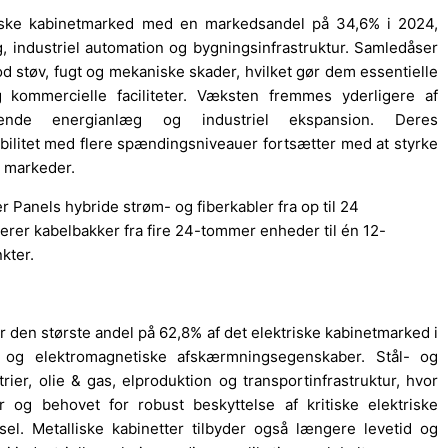
riske kabinetmarked med en markedsandel på 34,6% i 2024,
g, industriel automation og bygningsinfrastruktur. Samledåser
mod støv, fugt og mekaniske skader, hvilket gør dem essentielle
g kommercielle faciliteter. Væksten fremmes yderligere af
ende energianlæg og industriel ekspansion. Deres
ibilitet med flere spændingsniveauer fortsætter med at styrke
e markeder.
Panels hybride strøm- og fiberkabler fra op til 24
ucerer kabelbakker fra fire 24-tommer enheder til én 12-
kter.
or den største andel på 62,8% af det elektriske kabinetmarked i
d og elektromagnetiske afskærmningsegenskaber. Stål- og
ier, olie & gas, elproduktion og transportinfrastruktur, hvor
r og behovet for robust beskyttelse af kritiske elektriske
l. Metalliske kabinetter tilbyder også længere levetid og