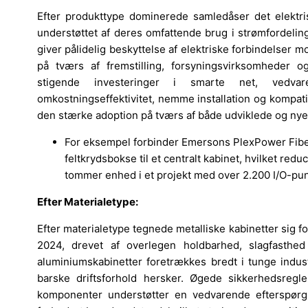
Efter produkttype dominerede samledåser det elekt
understøttet af deres omfattende brug i strømfordelin
giver pålidelig beskyttelse af elektriske forbindelser 
på tværs af fremstilling, forsyningsvirksomheder o
stigende investeringer i smarte net, vedvar
omkostningseffektivitet, nemme installation og kompat
den stærke adoption på tværs af både udviklede og ny
For eksempel forbinder Emersons PlexPower Fiber 
feltkrydsbokse til et centralt kabinet, hvilket red
tommer enhed i et projekt med over 2.200 I/O-pun
Efter Materialetype:
Efter materialetype tegnede metalliske kabinetter sig f
2024, drevet af overlegen holdbarhed, slagfasthe
aluminiumskabinetter foretrækkes bredt i tunge industr
barske driftsforhold hersker. Øgede sikkerhedsregle
komponenter understøtter en vedvarende efterspørgse