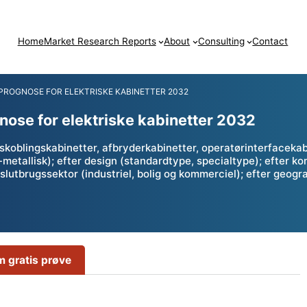
Home
Market Research Reports
About
Consulting
Contact
PROGNOSE FOR ELEKTRISKE KABINETTER 2032
nose for elektriske kabinetter 2032
skoblingskabinetter, afbryderkabinetter, operatørinterfacekabi
e-metallisk); efter design (standardtype, specialtype); efter 
slutbrugssektor (industriel, bolig og kommerciel); efter geogr
 gratis prøve