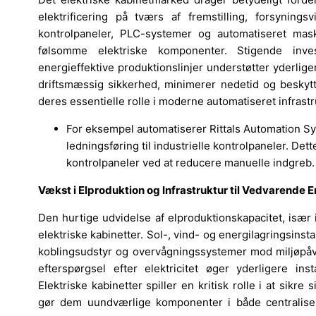
elektrificering på tværs af fremstilling, forsyning
kontrolpaneler, PLC-systemer og automatiseret mas
følsomme elektriske komponenter. Stigende invest
energieffektive produktionslinjer understøtter yderliger
driftsmæssig sikkerhed, minimerer nedetid og beskytte
deres essentielle rolle i moderne automatiseret infrast
For eksempel automatiserer Rittals Automation Sy
ledningsføring til industrielle kontrolpaneler. Det
kontrolpaneler ved at reducere manuelle indgreb.
Vækst i Elproduktion og Infrastruktur til Vedvarende E
Den hurtige udvidelse af elproduktionskapacitet, især 
elektriske kabinetter. Sol-, vind- og energilagringsinst
koblingsudstyr og overvågningssystemer mod miljøpåvirk
efterspørgsel efter elektricitet øger yderligere inst
Elektriske kabinetter spiller en kritisk rolle i at sikr
gør dem uundværlige komponenter i både centralisere