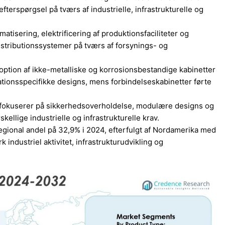
efterspørgsel på tværs af industrielle, infrastrukturelle og
atisering, elektrificering af produktionsfaciliteter og
istributionssystemer på tværs af forsynings- og
ption af ikke-metalliske og korrosionsbestandige kabinetter
kationsspecifikke designs, mens forbindelseskabinetter førte
r fokuserer på sikkerhedsoverholdelse, modulære designs og
ellige industrielle og infrastrukturelle krav.
gional andel på 32,9% i 2024, efterfulgt af Nordamerika med
industriel aktivitet, infrastrukturudvikling og