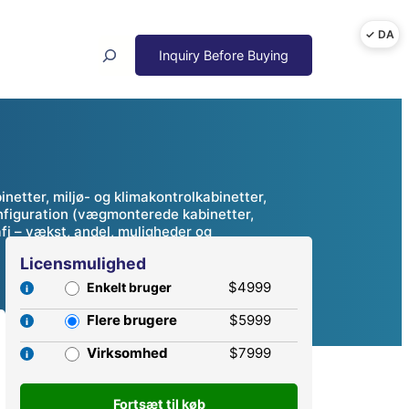
Search
netter, miljø- og klimakontrolkabinetter,
konfiguration (vægmonterede kabinetter,
afi – vækst, andel, muligheder og
Licensmulighed
$4999
Enkelt bruger
Flere brugere
$5999
Virksomhed
$7999