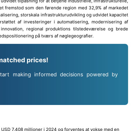
videt tilpasning for at betjene industrielle, infrastrukturelle,
avet fremstod som den førende region med 32,9% af markedet
ialisering, storskala infrastrukturudvikling og udvidet kapacitet
støttet af investeringer i automatisering, modernisering af
 innovation, regional produktions tilstedeværelse og brede
dspositionering på tværs af nøglegeografier.
matched prices!
tart making informed decisions powered by
il USD 7.408 millioner i 2024 og forventes at vokse med en