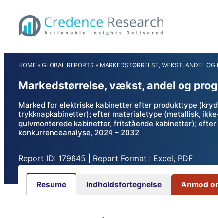
Skip
to
content
HOME
»
GLOBAL REPORTS
»
MARKEDSTØRRELSE, VÆKST, ANDEL OG 
Markedstørrelse, vækst, andel og prog
Marked for elektriske kabinetter efter produkttype (kryd
trykknapkabinetter); efter materialetype (metallisk, ikk
gulvmonterede kabinetter, fritstående kabinetter); efter 
konkurrenceanalyse, 2024 – 2032
Report ID: 179645 | Report Format : Excel, PDF
Resumé
Indholdsfortegnelse
Anmod om