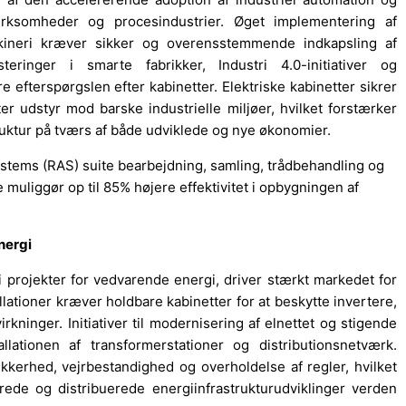
svirksomheder og procesindustrier. Øget implementering af
kineri kræver sikker og overensstemmende indkapsling af
eringer i smarte fabrikker, Industri 4.0-initiativer og
e efterspørgslen efter kabinetter. Elektriske kabinetter sikrer
r udstyr mod barske industrielle miljøer, hvilket forstærker
ruktur på tværs af både udviklede og nye økonomier.
stems (RAS) suite bearbejdning, samling, trådbehandling og
te muliggør op til 85% højere effektivitet i opbygningen af
nergi
i projekter for vedvarende energi, driver stærkt markedet for
allationer kræver holdbare kabinetter for at beskytte invertere,
ninger. Initiativer til modernisering af elnettet og stigende
allationen af transformerstationer og distributionsnetværk.
e sikkerhed, vejrbestandighed og overholdelse af regler, hvilket
de og distribuerede energiinfrastrukturudviklinger verden