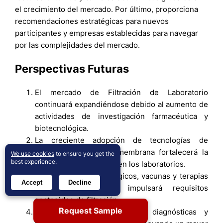
el crecimiento del mercado. Por último, proporciona
recomendaciones estratégicas para nuevos
participantes y empresas establecidas para navegar
por las complejidades del mercado.
Perspectivas Futuras
El mercado de Filtración de Laboratorio
continuará expandiéndose debido al aumento de
actividades de investigación farmacéutica y
biotecnológica.
La creciente adopción de tecnologías de
filtración estéril y de membrana fortalecerá la
We use cookies
to ensure you get the
best experience.
demanda de productos en los laboratorios.
El crecimiento en biológicos, vacunas y terapias
Accept
Decline
basadas en células impulsará requisitos
sostenidos de filtración.
Request Sample
Los volúmenes de pruebas diagnósticas y