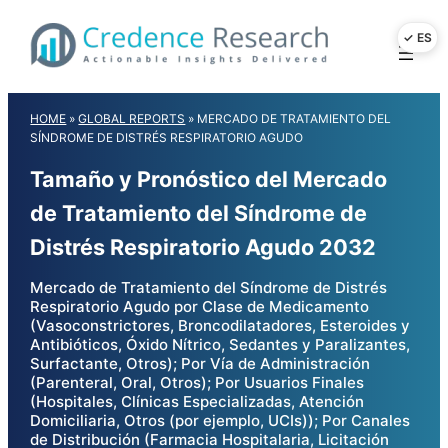
Skip
to
content
HOME
»
GLOBAL REPORTS
»
MERCADO DE TRATAMIENTO DEL
SÍNDROME DE DISTRÉS RESPIRATORIO AGUDO
Tamaño y Pronóstico del Mercado
de Tratamiento del Síndrome de
Distrés Respiratorio Agudo 2032
Mercado de Tratamiento del Síndrome de Distrés
Respiratorio Agudo por Clase de Medicamento
(Vasoconstrictores, Broncodilatadores, Esteroides y
Antibióticos, Óxido Nítrico, Sedantes y Paralizantes,
Surfactante, Otros); Por Vía de Administración
(Parenteral, Oral, Otros); Por Usuarios Finales
(Hospitales, Clínicas Especializadas, Atención
Domiciliaria, Otros (por ejemplo, UCIs)); Por Canales
de Distribución (Farmacia Hospitalaria, Licitación