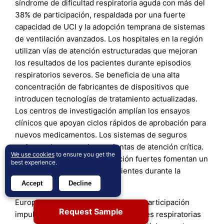
síndrome de dificultad respiratoria aguda con más del
38% de participación, respaldada por una fuerte
capacidad de UCI y la adopción temprana de sistemas
de ventilación avanzados. Los hospitales en la región
utilizan vías de atención estructuradas que mejoran
los resultados de los pacientes durante episodios
respiratorios severos. Se beneficia de una alta
concentración de fabricantes de dispositivos que
introducen tecnologías de tratamiento actualizadas.
Los centros de investigación amplían los ensayos
clínicos que apoyan ciclos rápidos de aprobación para
nuevos medicamentos. Los sistemas de seguros
mejoran el acceso a herramientas de atención crítica.
We use cookies
to ensure you get the
Los programas de concienciación fuertes fomentan un
best experience.
reporte más rápido de los pacientes durante la
dificultad respiratoria.
Accept
Decline
Europa posee alrededor del 29% de participación
Request Sample
impulsada por inversiones en unidades respiratorias