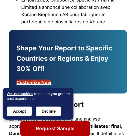
Limited a annoncé une collaboration avec
Xbrane Biopharma AB pour fabriquer le
portefeuille de biosimilaires de Xbrane.
Shape Your Report to Specific
Countries or Regions & Enjoy
30% Off!
Customize Now
We use cookies
to ensure you get the
best experience.
Couverture du rapport
Accept
Decline
Le rapport de recherche offre une analyse
approfondie basée sur
CRO, CDMO,
Utilisateur final
,
Request Sample
Domaine thérapeutique
et
Géographie
. Il détaille les