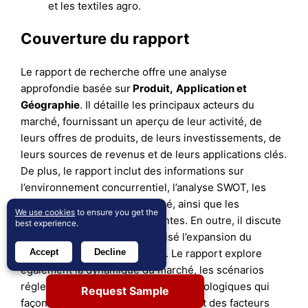
et les textiles agro.
Couverture du rapport
Le rapport de recherche offre une analyse
approfondie basée sur
Produit
,
Application
et
Géographie
. Il détaille les principaux acteurs du
marché, fournissant un aperçu de leur activité, de
leurs offres de produits, de leurs investissements, de
leurs sources de revenus et de leurs applications clés.
De plus, le rapport inclut des informations sur
l’environnement concurrentiel, l’analyse SWOT, les
tendances actuelles du marché, ainsi que les
We use cookies
to ensure you get the
principaux moteurs et contraintes. En outre, il discute
best experience.
de divers facteurs ayant favorisé l’expansion du
marché ces dernières années. Le rapport explore
Accept
Decline
également la dynamique du marché, les scénarios
réglementaires et les avancées technologiques qui
Request Sample
façonnent l’industrie. Il évalue l’impact des facteurs