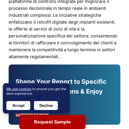
piattaforme di controllo integrate per migliorare il
processo decisionale in tempo reale in ambienti
industriali complessi. Le iniziative strategiche
enfatizzano il retrofit digitale degli impianti esistenti,
le offerte di servizi di ciclo di vita e la
personalizzazione specifica del settore, consentendo
ai fornitori di rafforzare il coinvolgimento dei clienti e
mantenere la competitività a lungo termine in settori
altamente regolamentati.
Shape Your Report to Specific
We use cookies
to ensure you get the
Countries or Regions & Enjoy
best experience.
30% Off!
Accept
Decline
Customize Now
Request Sample