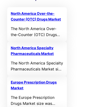
North America Over-the-
Counter (OTC) Drugs Market
The North America Over-
the-Counter (OTC) Drugs
Market size was valued at
USD 72,391.68 MN in 2021
North America Specialty
and reached USD 93,061.46
Pharmaceuticals Market
MN in 2025. It is anticipated
The North America Specialty
to reach USD 155,694.86
Pharmaceuticals Market size
MN by 2032, growing at a
was valued at USD
CAGR of 6.49% during the
67,838.21 MN in 2021 and
forecast period.
Europe Prescription Drugs
reached USD 109,086.83 MN
Market
in 2025. It is anticipated to
The Europe Prescription
reach USD 260,733.67 MN
Drugs Market size was
by 2032, growing at a CAGR