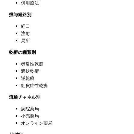
併用療法
投与経路別
経口
注射
局所
乾癬の種類別
尋常性乾癬
滴状乾癬
逆乾癬
紅皮症性乾癬
流通チャネル別
病院薬局
小売薬局
オンライン薬局