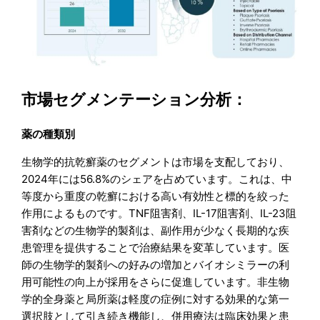
市場セグメンテーション分析：
薬の種類別
生物学的抗乾癬薬のセグメントは市場を支配しており、
2024年には56.8%のシェアを占めています。これは、中
等度から重度の乾癬における高い有効性と標的を絞った
作用によるものです。TNF阻害剤、IL-17阻害剤、IL-23阻
害剤などの生物学的製剤は、副作用が少なく長期的な疾
患管理を提供することで治療結果を変革しています。医
師の生物学的製剤への好みの増加とバイオシミラーの利
用可能性の向上が採用をさらに促進しています。非生物
学的全身薬と局所薬は軽度の症例に対する効果的な第一
選択肢として引き続き機能し、併用療法は臨床効果と患