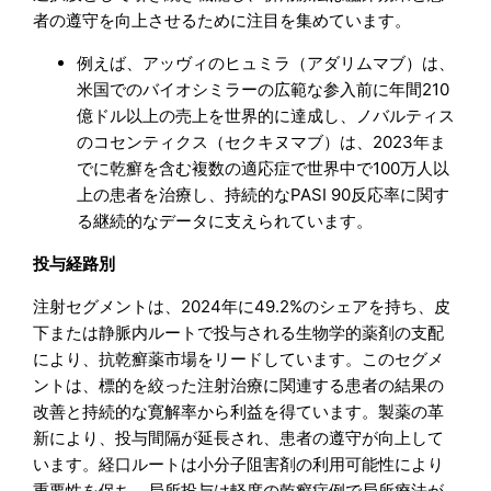
者の遵守を向上させるために注目を集めています。
例えば、アッヴィのヒュミラ（アダリムマブ）は、
米国でのバイオシミラーの広範な参入前に年間210
億ドル以上の売上を世界的に達成し、ノバルティス
のコセンティクス（セクキヌマブ）は、2023年ま
でに乾癬を含む複数の適応症で世界中で100万人以
上の患者を治療し、持続的なPASI 90反応率に関す
る継続的なデータに支えられています。
投与経路別
注射セグメントは、2024年に49.2%のシェアを持ち、皮
下または静脈内ルートで投与される生物学的薬剤の支配
により、抗乾癬薬市場をリードしています。このセグメ
ントは、標的を絞った注射治療に関連する患者の結果の
改善と持続的な寛解率から利益を得ています。製薬の革
新により、投与間隔が延長され、患者の遵守が向上して
います。経口ルートは小分子阻害剤の利用可能性により
重要性を保ち、局所投与は軽度の乾癬症例で局所療法が