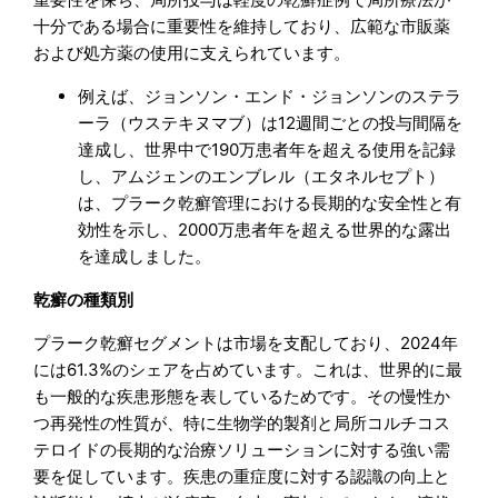
十分である場合に重要性を維持しており、広範な市販薬
および処方薬の使用に支えられています。
例えば、ジョンソン・エンド・ジョンソンのステラ
ーラ（ウステキヌマブ）は12週間ごとの投与間隔を
達成し、世界中で190万患者年を超える使用を記録
し、アムジェンのエンブレル（エタネルセプト）
は、プラーク乾癬管理における長期的な安全性と有
効性を示し、2000万患者年を超える世界的な露出
を達成しました。
乾癬の種類別
プラーク乾癬セグメントは市場を支配しており、2024年
には61.3%のシェアを占めています。これは、世界的に最
も一般的な疾患形態を表しているためです。その慢性か
つ再発性の性質が、特に生物学的製剤と局所コルチコス
テロイドの長期的な治療ソリューションに対する強い需
要を促しています。疾患の重症度に対する認識の向上と