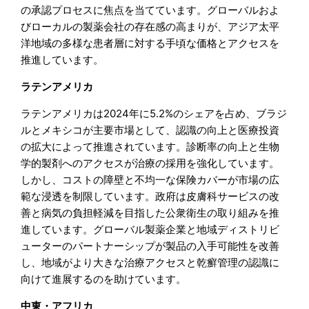
の承認プロセスに焦点を当てています。グローバルおよ
びローカルの製薬会社の存在感の高まりが、アジア太平
洋地域の多様な患者層に対する手頃な価格とアクセスを
推進しています。
ラテンアメリカ
ラテンアメリカは2024年に5.2%のシェアを占め、ブラジ
ルとメキシコが主要市場として、認識の向上と医療投資
の拡大によって推進されています。診断率の向上と生物
学的製剤へのアクセスが治療の採用を強化しています。
しかし、コストの障壁と不均一な保険カバーが市場の広
範な浸透を制限しています。政府は皮膚科サービスの改
善と病気の負担軽減を目指した公衆衛生の取り組みを推
進しています。グローバル製薬企業と地域ディストリビ
ューターのパートナーシップが製品の入手可能性を改善
し、地域がより大きな治療アクセスと乾癬管理の認識に
向けて進展するのを助けています。
中東・アフリカ