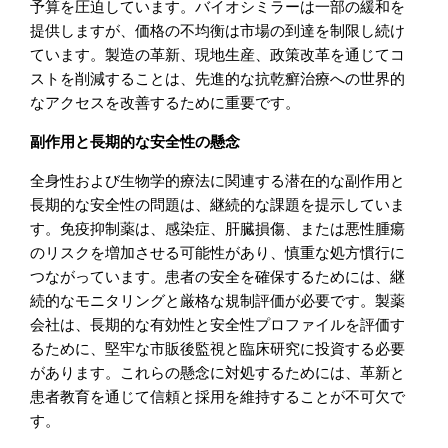
予算を圧迫しています。バイオシミラーは一部の緩和を
提供しますが、価格の不均衡は市場の到達を制限し続け
ています。製造の革新、現地生産、政策改革を通じてコ
ストを削減することは、先進的な抗乾癬治療への世界的
なアクセスを改善するために重要です。
副作用と長期的な安全性の懸念
全身性および生物学的療法に関連する潜在的な副作用と
長期的な安全性の問題は、継続的な課題を提示していま
す。免疫抑制薬は、感染症、肝臓損傷、または悪性腫瘍
のリスクを増加させる可能性があり、慎重な処方慣行に
つながっています。患者の安全を確保するためには、継
続的なモニタリングと厳格な規制評価が必要です。製薬
会社は、長期的な有効性と安全性プロファイルを評価す
るために、堅牢な市販後監視と臨床研究に投資する必要
があります。これらの懸念に対処するためには、革新と
患者教育を通じて信頼と採用を維持することが不可欠で
す。