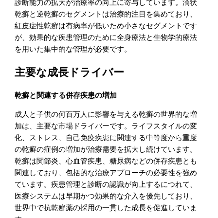
診断能力の拡大が治療率の向上に寄与しています。滴状
乾癬と逆乾癬のセグメントは治療的注目を集めており、
紅皮症性乾癬は有病率が低いため小さなセグメントです
が、効果的な疾患管理のために全身療法と生物学的療法
を用いた集中的な管理が必要です。
主要な成長ドライバー
乾癬と関連する併存疾患の増加
成人と子供の何百万人に影響を与える乾癬の世界的な増
加は、主要な市場ドライバーです。ライフスタイルの変
化、ストレス、自己免疫疾患に関連する中等度から重度
の乾癬の症例の増加が治療需要を拡大し続けています。
乾癬は関節炎、心血管疾患、糖尿病などの併存疾患とも
関連しており、包括的な治療アプローチの必要性を強め
ています。疾患管理と診断の認識が向上するにつれて、
医療システムは早期かつ効果的な介入を優先しており、
世界中で抗乾癬薬の採用の一貫した成長を促進していま