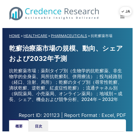
Skip
to
content
HOME
»
HEALTHCARE
»
PHARMACEUTICALS
»
抗乾癬薬市場
乾癬治療薬市場の規模、動向、シェア
および2032年予測
抗乾癬薬市場：薬剤タイプ別（生物学的抗乾癬薬、非生
物学的全身薬、局所抗乾癬剤、併用療法）；投与経路別
（経口、注射、局所）；乾癬のタイプ別（尋常性乾癬、
滴状乾癬、逆乾癬、紅皮症性乾癬）；流通チャネル別
（病院薬局、小売薬局、オンライン薬局）；地域別 – 成
長、シェア、機会および競争分析、2024年 – 2032年
Report ID: 201123 | Report Format : Excel, PDF
概要
目次