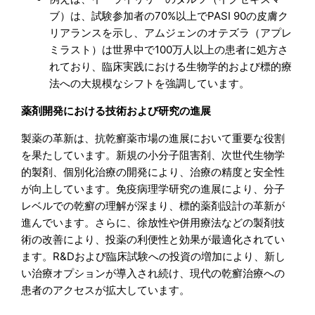
ブ）は、試験参加者の70%以上でPASI 90の皮膚ク
リアランスを示し、アムジェンのオテズラ（アプレ
ミラスト）は世界中で100万人以上の患者に処方さ
れており、臨床実践における生物学的および標的療
法への大規模なシフトを強調しています。
薬剤開発における技術および研究の進展
製薬の革新は、抗乾癬薬市場の進展において重要な役割
を果たしています。新規の小分子阻害剤、次世代生物学
的製剤、個別化治療の開発により、治療の精度と安全性
が向上しています。免疫病理学研究の進展により、分子
レベルでの乾癬の理解が深まり、標的薬剤設計の革新が
進んでいます。さらに、徐放性や併用療法などの製剤技
術の改善により、投薬の利便性と効果が最適化されてい
ます。R&Dおよび臨床試験への投資の増加により、新し
い治療オプションが導入され続け、現代の乾癬治療への
患者のアクセスが拡大しています。