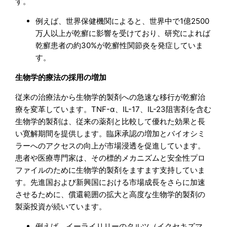
す。
例えば、世界保健機関によると、世界中で1億2500
万人以上が乾癬に影響を受けており、研究によれば
乾癬患者の約30%が乾癬性関節炎を発症していま
す。
生物学的療法の採用の増加
従来の治療法から生物学的製剤への急速な移行が乾癬治
療を変革しています。TNF-α、IL-17、IL-23阻害剤を含む
生物学的製剤は、従来の薬剤と比較して優れた効果と長
い寛解期間を提供します。臨床承認の増加とバイオシミ
ラーへのアクセスの向上が市場浸透を促進しています。
患者や医療専門家は、その標的メカニズムと安全性プロ
ファイルのために生物学的製剤をますます支持していま
す。先進国および新興国における市場成長をさらに加速
させるために、償還範囲の拡大と高度な生物学的製剤の
製薬投資が続いています。
例えば、イーライリリーのタルツ（イクセキズマ