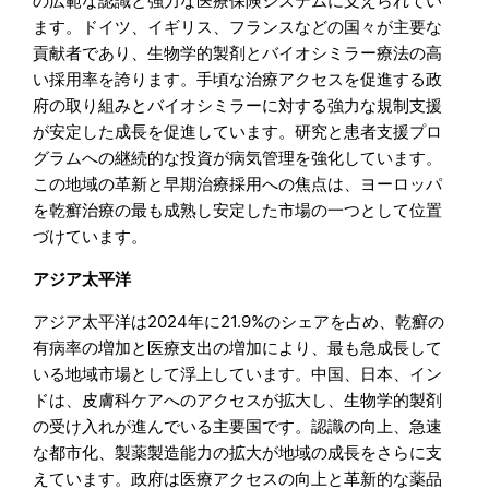
の広範な認識と強力な医療保険システムに支えられてい
ます。ドイツ、イギリス、フランスなどの国々が主要な
貢献者であり、生物学的製剤とバイオシミラー療法の高
い採用率を誇ります。手頃な治療アクセスを促進する政
府の取り組みとバイオシミラーに対する強力な規制支援
が安定した成長を促進しています。研究と患者支援プロ
グラムへの継続的な投資が病気管理を強化しています。
この地域の革新と早期治療採用への焦点は、ヨーロッパ
を乾癬治療の最も成熟し安定した市場の一つとして位置
づけています。
アジア太平洋
アジア太平洋は2024年に21.9%のシェアを占め、乾癬の
有病率の増加と医療支出の増加により、最も急成長して
いる地域市場として浮上しています。中国、日本、イン
ドは、皮膚科ケアへのアクセスが拡大し、生物学的製剤
の受け入れが進んでいる主要国です。認識の向上、急速
な都市化、製薬製造能力の拡大が地域の成長をさらに支
えています。政府は医療アクセスの向上と革新的な薬品