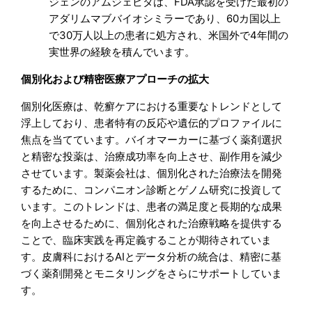
ジェンのアムジェビタは、FDA承認を受けた最初の
アダリムマブバイオシミラーであり、60カ国以上
で30万人以上の患者に処方され、米国外で4年間の
実世界の経験を積んでいます。
個別化および精密医療アプローチの拡大
個別化医療は、乾癬ケアにおける重要なトレンドとして
浮上しており、患者特有の反応や遺伝的プロファイルに
焦点を当てています。バイオマーカーに基づく薬剤選択
と精密な投薬は、治療成功率を向上させ、副作用を減少
させています。製薬会社は、個別化された治療法を開発
するために、コンパニオン診断とゲノム研究に投資して
います。このトレンドは、患者の満足度と長期的な成果
を向上させるために、個別化された治療戦略を提供する
ことで、臨床実践を再定義することが期待されていま
す。皮膚科におけるAIとデータ分析の統合は、精密に基
づく薬剤開発とモニタリングをさらにサポートしていま
す。