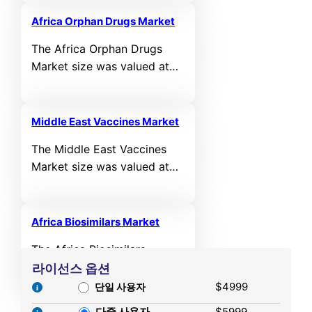
valued at USD 40,541.17 MN
in 2021 and reached USD
Africa Orphan Drugs Market
64,255.32 MN in 2025. It is
The Africa Orphan Drugs
anticipated to reach USD
Market size was valued at
149,792.56 MN by 2032,
USD 792.75 MN in 2021 and
growing at a CAGR of
reached USD 1,258.16 MN in
10.70% during the forecast
2025. It is anticipated to
period.
Middle East Vaccines Market
reach USD 2,826.51 MN by
The Middle East Vaccines
2032, growing at a CAGR of
Market size was valued at
6.30% during the forecast
USD 873.98 MN in 2021 and
period.
reached USD 1,325.11 MN in
2025. It is anticipated to
Africa Biosimilars Market
reach USD 2,813.55 MN by
The Africa Biosimilars
2032, growing at a CAGR of
Market size was valued at
라이선스 옵션
9.44% during the forecast
USD 126.63 MN in 2021 and
$4999
단일 사용자
period.
reached USD 200.98 MN in
다중 사용자
$5999