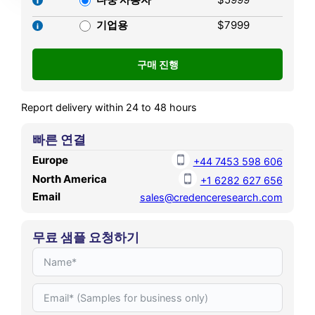
2025. It is anticipated to
reach USD 451.50 MN by
기업용
$7999
2032, growing at a CAGR of
7.80% during the forecast
period.
Report delivery within 24 to 48 hours
빠른 연결
Europe
+44 7453 598 606
North America
+1 6282 627 656
Email
sales@credenceresearch.com
무료 샘플 요청하기