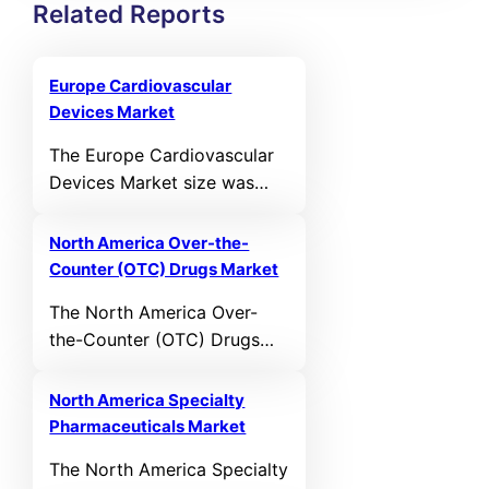
Related Reports
Europe Cardiovascular
Devices Market
The Europe Cardiovascular
Devices Market size was
valued at USD 11,331.07 MN
in 2021 and reached USD
North America Over-the-
14,497.23 MN in 2025. It is
Counter (OTC) Drugs Market
anticipated to reach USD
The North America Over-
23,398.08 MN by 2032,
the-Counter (OTC) Drugs
growing at a CAGR of 5.97%
Market size was valued at
during the forecast period.
USD 72,391.68 MN in 2021
North America Specialty
and reached USD 93,061.46
Pharmaceuticals Market
MN in 2025. It is anticipated
The North America Specialty
to reach USD 155,694.86