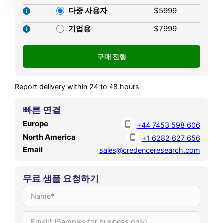
2025 and is expected to
다중 사용자
$5999
reach USD 1,091.95 million
by 2032, growing at a CAGR
기업용
$7999
of 9.60% from 2025 to
2032.
Report delivery within 24 to 48 hours
빠른 연결
Europe
+44 7453 598 606
North America
+1 6282 627 656
Email
sales@credenceresearch.com
무료 샘플 요청하기