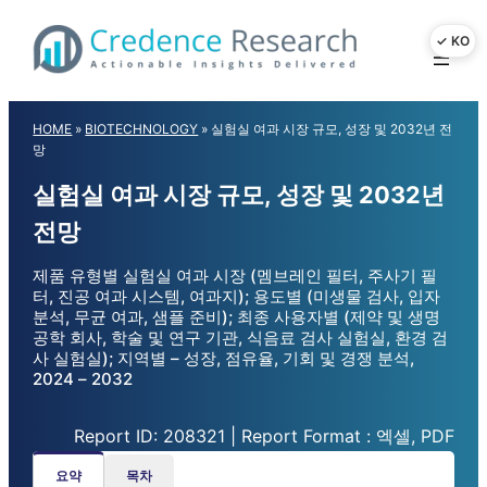
Skip
to
content
HOME
»
BIOTECHNOLOGY
»
실험실 여과 시장 규모, 성장 및 2032년 전
망
실험실 여과 시장 규모, 성장 및 2032년
전망
제품 유형별 실험실 여과 시장 (멤브레인 필터, 주사기 필
터, 진공 여과 시스템, 여과지); 용도별 (미생물 검사, 입자
분석, 무균 여과, 샘플 준비); 최종 사용자별 (제약 및 생명
공학 회사, 학술 및 연구 기관, 식음료 검사 실험실, 환경 검
사 실험실); 지역별 – 성장, 점유율, 기회 및 경쟁 분석,
2024 – 2032
Report ID: 208321 | Report Format : 엑셀, PDF
요약
목차