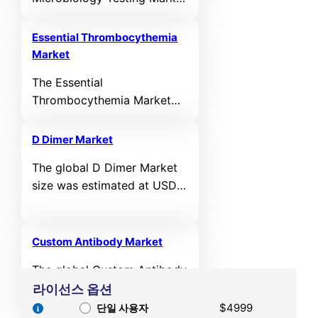
size was valued at USD 1,113
million in 2024 and is
Essential Thrombocythemia
anticipated to reach USD
Market
3998.75 million by 2032, at
The Essential
a CAGR of 17.34% during the
Thrombocythemia Market
forecast period.
size was valued at USD
907.7 million in 2024 and is
D Dimer Market
anticipated to reach USD
The global D Dimer Market
1,435.9 million by 2032, at a
size was estimated at USD
CAGR of 5.9% during the
1,320.92 million in 2025 and
forecast period.
is expected to reach USD
1,977.90 million by 2032,
Custom Antibody Market
growing at a CAGR of 6.96%
The global Custom Antibody
from 2025 to 2032.
Market size was estimated
라이선스 옵션
at USD 630.00 million in
$4999
단일 사용자