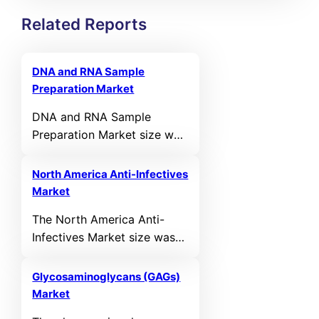
Related Reports
DNA and RNA Sample
Preparation Market
DNA and RNA Sample
Preparation Market size was
valued at USD 2,210 million
in 2024 and is anticipated to
North America Anti-Infectives
reach USD 4,265.72 million
Market
by 2032, growing at a CAGR
The North America Anti-
of 8.57% during the forecast
Infectives Market size was
period.
valued at USD 26,431.85 MN
in 2021 and reached USD
Glycosaminoglycans (GAGs)
31,551.94 MN in 2025. It is
Market
anticipated to reach USD