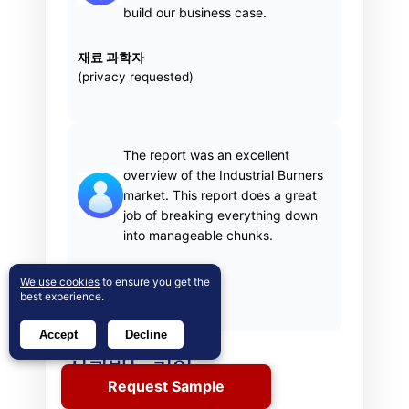
build our business case.
재료 과학자
(privacy requested)
The report was an excellent
overview of the Industrial Burners
market. This report does a great
job of breaking everything down
into manageable chunks.
Imre Hof
We use cookies
to ensure you get the
best experience.
경영 보조원, Bekaert
Accept
Decline
신뢰받는 기업
Request Sample