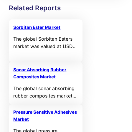
Related Reports
Sorbitan Ester Market
The global Sorbitan Esters
market was valued at USD
1,031.78 million in 2024 and
is projected to reach USD
1,571.5 million by 2032,
Sonar Absorbing Rubber
registering a CAGR of 5.4%
Composites Market
during the forecast period.
The global sonar absorbing
rubber composites market
was valued at USD 214.9
million in 2024 and is
Pressure Sensitive Adhesives
projected to reach USD
Market
280.8 million by 2032,
The global pressure