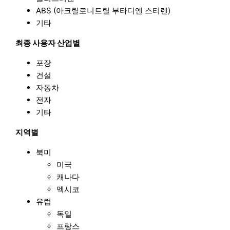
ABS (아크릴로니트릴 부타디엔 스티렌)
기타
최종 사용자 산업별
포장
건설
자동차
전자
기타
지역별
북미
미국
캐나다
멕시코
유럽
독일
프랑스