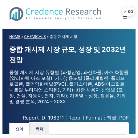
Skip
to
content
HOME
»
CHEMICALS
»
중합 개시제 시장
중합 개시제 시장 규모, 성장 및 2032년
전망
중합 개시제 시장 유형별 (과황산염, 과산화물, 아조 화합물
(알리파틱 아조 포함), 기타); 용도별 (폴리에틸렌, 폴리프
로필렌, 폴리염화비닐(PVC), 폴리스티렌, ABS(아크릴로
니트릴 부타디엔 스티렌), 기타); 최종 사용자 산업별 (포
장, 건설, 자동차, 전자, 기타); 지역별 – 성장, 점유율, 기회
및 경쟁 분석, 2024 – 2032
Report ID: 198311 | Report Format : 엑셀, PDF
요약
목차