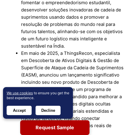
fomentar o empreendedorismo estudantil,
desenvolver soluções inovadoras de cadeia de
suprimentos usando dados e promover a
resolução de problemas do mundo real para
futuros talentos, alinhando-se com os objetivos
de um futuro logístico mais inteligente e
sustentável na Índia.
Em maio de 2025, a ThingsRecon, especialista
em Descoberta de Ativos Digitais & Gestão de
Superfície de Ataque da Cadeia de Suprimentos
(EASM), anunciou um lançamento significativo
incluindo seu novo produto de Descoberta de
Cadeia de Suprimentos e um programa de
We use cookies
to ensure you get the
parceria estratégica expandido para melhorar a
best experience.
visibilidade de exposições digitais ocultas
Accept
Decline
dentro de redes empresariais estendidas e
riscos de terceiros, visando conectar
vulnerabilidades técnicas a riscos reais de
Request Sample
negócios.