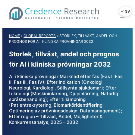
Skip
to
content
HOME
»
GLOBAL REPORTS
»
STORLEK, TILLVÄXT, ANDEL OCH
PROGNOS FÖR AI I KLINISKA PRÖVNINGAR 2032
Storlek, tillväxt, andel och prognos
för AI i kliniska prövningar 2032
AI i kliniska prövningar Marknad efter fas (Fas I, Fas
II, Fas III, Fas IV); Efter indikation (Onkologi,
Neurologi, Kardiologi, Sällsynta sjukdomar); Efter
teknologi (Maskininlärning, Djupinlärning, Naturlig
språkbehandling); Efter tillämpning
(Patientrekrytering, Biomarköridentifiering,
Optimering av prövningsdesign, Datamanagement);
Efter region – Tillväxt, Andel, Möjligheter &
Konkurrensanalys, 2025 – 2032