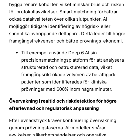
bygga renare kohorter, vilket minskar brus och risken
för protokollavvikelser. Smart matchning förbättrar
också datakvaliteten över olika slutpunkter. AI
möjliggör tidigare identifiering av högrisk- eller
sannolika avhoppande deltagare. Detta leder till högre
framgångsfrekvenser och bättre prövnings-ekonomi.
Till exempel använde Deep 6 AI sin
precisionsmatchningsplattform för att analysera
strukturerad och ostrukturerad data, vilket
framgångsrikt ökade volymen av berättigade
patienter som identifierades för kliniska
prövningar med 600% inom några minuter.
Övervakning i realtid och riskdetektion för högre
efterlevnad och regulatorisk anpassning
Efterlevnadstryck kräver kontinuerlig övervakning
genom prövningsfaserna. AI-modeller spårar
avvikelser, säkerhetshändelser och operativa