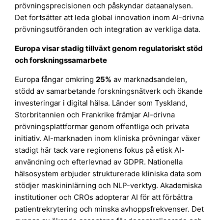
prövningsprecisionen och påskyndar dataanalysen.
Det fortsätter att leda global innovation inom AI-drivna
prövningsutföranden och integration av verkliga data.
Europa visar stadig tillväxt genom regulatoriskt stöd
och forskningssamarbete
Europa fångar omkring
25%
av marknadsandelen,
stödd av samarbetande forskningsnätverk och ökande
investeringar i digital hälsa. Länder som Tyskland,
Storbritannien och Frankrike främjar AI-drivna
prövningsplattformar genom offentliga och privata
initiativ. AI-marknaden inom kliniska prövningar växer
stadigt här tack vare regionens fokus på etisk AI-
användning och efterlevnad av GDPR. Nationella
hälsosystem erbjuder strukturerade kliniska data som
stödjer maskininlärning och NLP-verktyg. Akademiska
institutioner och CROs adopterar AI för att förbättra
patientrekrytering och minska avhoppsfrekvenser. Det