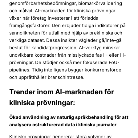
genomförbarhetsbedömningar, biomarkörvalidering
och målval. AI-marknaden för kliniska prövningar
växer när företag investerar i att förladda
framgångsfaktorer. Den erbjuder tidiga indikatorer på
sannolikheten för utfall med hjälp av prekliniska och
verkliga dataset. Dessa insikter vägleder gå/inte-gå
beslut för kandidatprogression. AI-verktyg minskar
undvikbara kostnader från misslyckade fas II- eller III-
prövningar. De stödjer också mer fokuserade FoU-
pipelines. Tidig intelligens bygger konkurrensfördel
och upprätthåller branschintresse.
Trender inom AI-marknaden för
kliniska prövningar:
Ökad användning av naturlig språkbehandling för att
analysera ostrukturerad data i kliniska journaler
Kliniska prövningar genererar stora volymer av