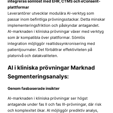
integreras sömlöst med EHR, CTMS och eConsent-
plattformar
Leverantörer utvecklar modulära AI-verktyg som
passar inom befintliga prövningsstackar. Detta minskar
implementeringsfriktion och påskyndar antagandet.
AI-marknaden i kliniska prövningar växer med verktyg
som är kompatibla över plattformar. Sömlös
integration möjliggör realtidssynkronisering med
patientjournaler. Det förbättrar effektiviteten på
platsnivå och datakvaliteten.
AI i kliniska prövningar Marknad
Segmenteringsanalys:
Genom fasbaserade insikter
AI-marknaden i kliniska prövningar ser högst
antagande under fas II och fas III-prövningar, där risk
och komplexitet ökar. AI möjliggör prediktiv analys,