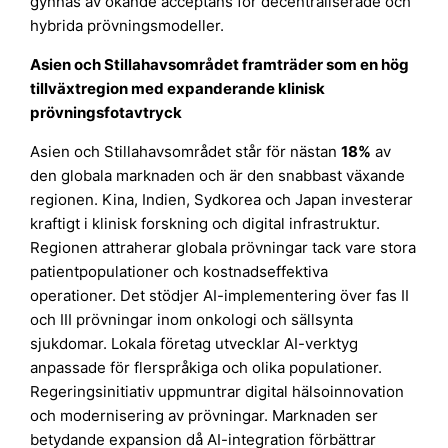
gynnas av ökande acceptans för decentraliserade och
hybrida prövningsmodeller.
Asien och Stillahavsområdet framträder som en hög
tillväxtregion med expanderande klinisk
prövningsfotavtryck
Asien och Stillahavsområdet står för nästan
18%
av
den globala marknaden och är den snabbast växande
regionen. Kina, Indien, Sydkorea och Japan investerar
kraftigt i klinisk forskning och digital infrastruktur.
Regionen attraherar globala prövningar tack vare stora
patientpopulationer och kostnadseffektiva
operationer. Det stödjer AI-implementering över fas II
och III prövningar inom onkologi och sällsynta
sjukdomar. Lokala företag utvecklar AI-verktyg
anpassade för flerspråkiga och olika populationer.
Regeringsinitiativ uppmuntrar digital hälsoinnovation
och modernisering av prövningar. Marknaden ser
betydande expansion då AI-integration förbättrar