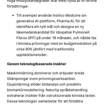
höga misslyckandegrader drar mest nytta av AI-drivna
förbättringar.
Till exempel använde Insilico Medicine sin
generativa AI-plattform, Pharma.AI, för att
identifiera ett nytt mål och designa en ny
läkemedelskandidat för Idiopatisk Pulmonell
Fibros (IPF) på under 18 månader, och nådde fas
I kliniska prövningar med en budgetreduktion på
cirka 90% jämfört med traditionella
upptäcktsmetoder.
Genom teknologibaserade insikter
Maskininlärning dominerar och erbjuder breda
tillämpningar inom prövningsverksamhet.
Djupinlärning stöder bildanalys och prediktiv
biomarkörmodellering. Naturlig språkbehandling
extraherar insikter från ostrukturerade kliniska texter.
Dessa teknologier samarbetar för att förbättra