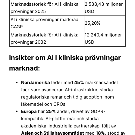
Marknadsstorlek för AI i kliniska
2 538,43 miljoner
prövningar 2025
USD
AI i kliniska prövningar marknad,
25,20%
CAGR
Marknadsstorlek för AI i kliniska
12 240,4 miljoner
prövningar 2032
USD
Insikter om AI i kliniska prövningar
marknad:
Nordamerika
leder med
45%
marknadsandel
tack vare avancerad AI-infrastruktur, starka
regulatoriska ramar och tidig adoption inom
läkemedel och CROs.
Europa
har
25%
andel, drivet av GDPR-
kompatibla AI-plattformar och starka
akademiska–industriella partnerskap, följt av
Asien och Stillahavsområdet
med
18%
, stödd av