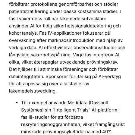
förbättrar protokollens genomförbarhet och stödjer
patientstratifiering under dessa kostsamma stadier. I
fas I växer dess roll när läkemedelsutvecklare
använder AI för tidig säkerhetssignaldetektering och
kohortanalys. Fas IV-applikationer fokuserar på
övervakning efter marknadsintroduktion med hjälp av
verkliga data. AI effektiviserar observationsstudier och
långsiktig säkerhetsspårning. Varje fas integrerar AI
olika, vilket återspeglar utvecklande prövningskrav.
Det hjälper till att minska förseningar och förbättrar
dataintegriteten. Sponsorer förlitar sig på AI-verktyg
för att anpassa sig över alla stadier av
läkemedelsutveckling.
Till exempel använde Medidata (Dassault
Systèmes) sin “Intelligent Trials” AI-plattform i
fas III-studier för att förbättra
rekryteringsnoggrannheten, vilket framgångsrikt
minskade prövningscykeltiderna med 40%