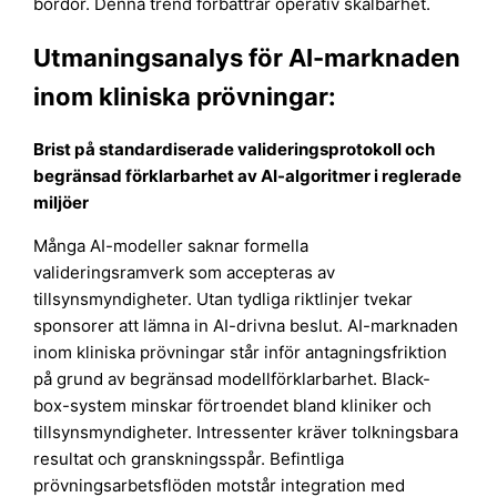
bördor. Denna trend förbättrar operativ skalbarhet.
Utmaningsanalys för AI-marknaden
inom kliniska prövningar:
Brist på standardiserade valideringsprotokoll och
begränsad förklarbarhet av AI-algoritmer i reglerade
miljöer
Många AI-modeller saknar formella
valideringsramverk som accepteras av
tillsynsmyndigheter. Utan tydliga riktlinjer tvekar
sponsorer att lämna in AI-drivna beslut. AI-marknaden
inom kliniska prövningar står inför antagningsfriktion
på grund av begränsad modellförklarbarhet. Black-
box-system minskar förtroendet bland kliniker och
tillsynsmyndigheter. Intressenter kräver tolkningsbara
resultat och granskningsspår. Befintliga
prövningsarbetsflöden motstår integration med