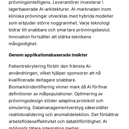
prövningsintelligens. Leverantörer investerar i
lagerbaserade AI-arkitekturer. AI-marknaden inom
kliniska prövningar utvecklas med hybrida modeller
som erbjuder större noggrannhet. Varje teknologi
bidrar till snabbare och smartare prövningsbeslut.
Innovation fortsätter att stärka teknikens
mångsidighet.
Genom applikationsbaserade insikter
Patientrekrytering förblir den främsta AI-
användningen, vilket hjälper sponsorer att nå
kvalificerade deltagare snabbare.
Biomarköridentifiering vinner mark då AI förfinar
definitioner av målpopulationer. Optimering av
prövningsdesign stöder adaptiva protokoll och
simulering. Datamanagementverktyg säkerställer
realtidsvalidering och anomalidetektion. Det förbättrar
arbetsflödeseffektivitet och datatillförlitlighet. AI
möjliggör tätare integration mellan