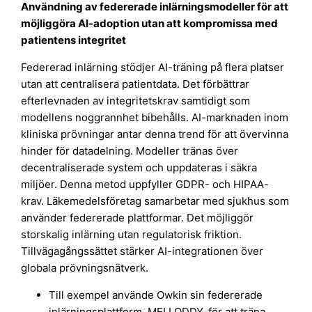
Användning av federerade inlärningsmodeller för att
möjliggöra AI-adoption utan att kompromissa med
patientens integritet
Federerad inlärning stödjer AI-träning på flera platser
utan att centralisera patientdata. Det förbättrar
efterlevnaden av integritetskrav samtidigt som
modellens noggrannhet bibehålls. AI-marknaden inom
kliniska prövningar antar denna trend för att övervinna
hinder för datadelning. Modeller tränas över
decentraliserade system och uppdateras i säkra
miljöer. Denna metod uppfyller GDPR- och HIPAA-
krav. Läkemedelsföretag samarbetar med sjukhus som
använder federerade plattformar. Det möjliggör
storskalig inlärning utan regulatorisk friktion.
Tillvägagångssättet stärker AI-integrationen över
globala prövningsnätverk.
Till exempel använde Owkin sin federerade
inlärningsplattform, MELLODDY, för att träna