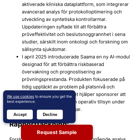
aktiverade kliniska dataplattform, som integrerar
avancerad analys för protokolloptimering och
utveckling av syntetiska kontrollarmar.
Uppdateringen syftade till att förbättra
pröveffektivitet och beslutsnoggrannhet i sena
studier, särskilt inom onkologi och forskning om
sällsynta sjukdomar.
I april 2025 introducerade Saama en ny AI-modul
designad för att förbättra riskbaserad
övervakning och prognostisering av
prövningsprestanda. Produkten fokuserade på
tidig upptäckt av problem på platsnivå och
protokollavvikelser, vilket hjälper sponsorer att
We use cookies
to ensure you get the
förbättra efterlevnad och operativ tillsyn under
best experience.
fas II och fas III-prövningar.
Accept
Decline
Rapporttäckning:
Request Sample
Forskningsrapporten erbjuder en djupgående analys