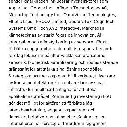
sensorikmarknaden inkluderar nyckelaktörer som
Apple Inc., Google Inc., Infineon Technologies AG,
Microchip Technology Inc., OmniVision Technologies,
Elliptic Labs, iPROOV Limited, GestureTek, Cognitech
Systems GmbH och XYZ Interactive. Marknaden
kännetecknas av starkt fokus på innovation, AI-
integration och miniatyrisering av sensorer för att
förbättra noggrannhet och realtidsrespons. Ledande
företag fokuserar på att utveckla kamerabaserad
sensorik, biometrisk autentisering och röstassisterade
gränssnitt för att stärka sina lösningsportföljer.
Strategiska partnerskap med biltillverkare, tillverkare
av konsumentelektronik och utvecklare av smart
infrastruktur är allmänt antagna för att utöka
applikationsområdet. Kontinuerlig investering i FoU
gör det möjligt för aktörer att förbättra låg-
latensbearbetning, edge AI-kapaciteter och
datasäkerhetsöverensstämmelse. Konkurrensen
intensifieras när företag differentierar sig genom