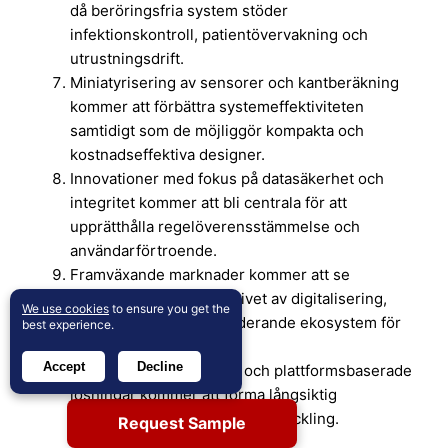
då beröringsfria system stöder
infektionskontroll, patientövervakning och
utrustningsdrift.
Miniatyrisering av sensorer och kantberäkning
kommer att förbättra systemeffektiviteten
samtidigt som de möjliggör kompakta och
kostnadseffektiva designer.
Innovationer med fokus på datasäkerhet och
integritet kommer att bli centrala för att
upprätthålla regelöverensstämmelse och
användarförtroende.
Framväxande marknader kommer att se
snabbare penetration drivet av digitalisering,
We use cookies
to ensure you get the
urbanisering och expanderande ekosystem för
best experience.
smarta enheter.
Accept
Decline
Strategiska partnerskap och plattformsbaserade
lösningar kommer att forma långsiktig
konkurrens och ekosystemutveckling.
Request Sample