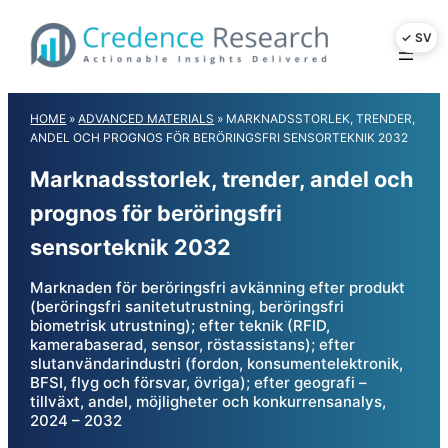
Skip
to
content
HOME
»
ADVANCED MATERIALS
»
MARKNADSSTORLEK, TRENDER,
ANDEL OCH PROGNOS FÖR BERÖRINGSFRI SENSORTEKNIK 2032
Marknadsstorlek, trender, andel och
prognos för beröringsfri
sensorteknik 2032
Marknaden för beröringsfri avkänning efter produkt
(beröringsfri sanitetutrustning, beröringsfri
biometrisk utrustning); efter teknik (RFID,
kamerabaserad, sensor, röstassistans); efter
slutanvändarindustri (fordon, konsumentelektronik,
BFSI, flyg och försvar, övriga); efter geografi –
tillväxt, andel, möjligheter och konkurrensanalys,
2024 – 2032