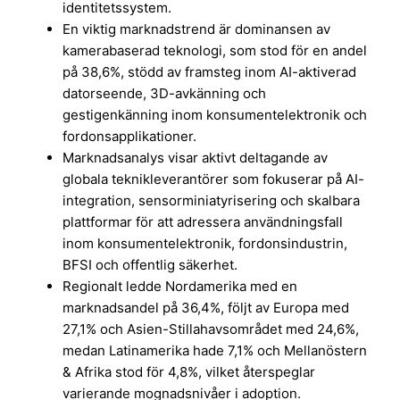
identitetssystem.
En viktig marknadstrend är dominansen av
kamerabaserad teknologi, som stod för en andel
på 38,6%, stödd av framsteg inom AI-aktiverad
datorseende, 3D-avkänning och
gestigenkänning inom konsumentelektronik och
fordonsapplikationer.
Marknadsanalys visar aktivt deltagande av
globala teknikleverantörer som fokuserar på AI-
integration, sensorminiatyrisering och skalbara
plattformar för att adressera användningsfall
inom konsumentelektronik, fordonsindustrin,
BFSI och offentlig säkerhet.
Regionalt ledde Nordamerika med en
marknadsandel på 36,4%, följt av Europa med
27,1% och Asien-Stillahavsområdet med 24,6%,
medan Latinamerika hade 7,1% och Mellanöstern
& Afrika stod för 4,8%, vilket återspeglar
varierande mognadsnivåer i adoption.