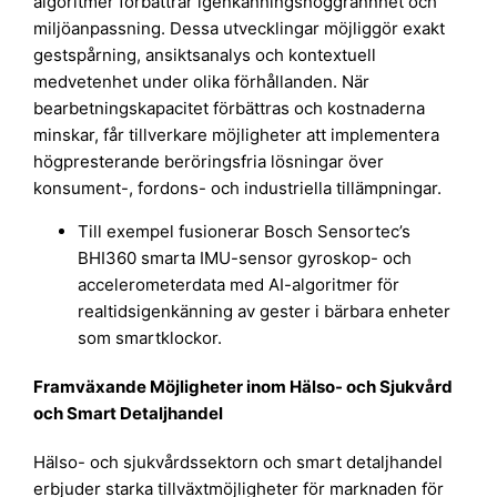
algoritmer förbättrar igenkänningsnoggrannhet och
miljöanpassning. Dessa utvecklingar möjliggör exakt
gestspårning, ansiktsanalys och kontextuell
medvetenhet under olika förhållanden. När
bearbetningskapacitet förbättras och kostnaderna
minskar, får tillverkare möjligheter att implementera
högpresterande beröringsfria lösningar över
konsument-, fordons- och industriella tillämpningar.
Till exempel fusionerar Bosch Sensortec’s
BHI360 smarta IMU-sensor gyroskop- och
accelerometerdata med AI-algoritmer för
realtidsigenkänning av gester i bärbara enheter
som smartklockor.
Framväxande Möjligheter inom Hälso- och Sjukvård
och Smart Detaljhandel
Hälso- och sjukvårdssektorn och smart detaljhandel
erbjuder starka tillväxtmöjligheter för marknaden för