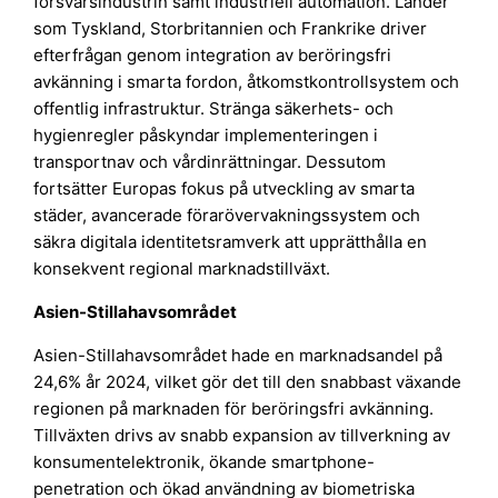
försvarsindustrin samt industriell automation. Länder
som Tyskland, Storbritannien och Frankrike driver
efterfrågan genom integration av beröringsfri
avkänning i smarta fordon, åtkomstkontrollsystem och
offentlig infrastruktur. Stränga säkerhets- och
hygienregler påskyndar implementeringen i
transportnav och vårdinrättningar. Dessutom
fortsätter Europas fokus på utveckling av smarta
städer, avancerade förarövervakningssystem och
säkra digitala identitetsramverk att upprätthålla en
konsekvent regional marknadstillväxt.
Asien-Stillahavsområdet
Asien-Stillahavsområdet hade en marknadsandel på
24,6% år 2024, vilket gör det till den snabbast växande
regionen på marknaden för beröringsfri avkänning.
Tillväxten drivs av snabb expansion av tillverkning av
konsumentelektronik, ökande smartphone-
penetration och ökad användning av biometriska