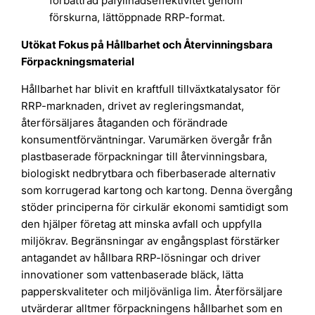
förbättrad påfyllnadseffektivitet genom
förskurna, lättöppnade RRP-format.
Utökat Fokus på Hållbarhet och Återvinningsbara
Förpackningsmaterial
Hållbarhet har blivit en kraftfull tillväxtkatalysator för
RRP-marknaden, drivet av regleringsmandat,
återförsäljares åtaganden och förändrade
konsumentförväntningar. Varumärken övergår från
plastbaserade förpackningar till återvinningsbara,
biologiskt nedbrytbara och fiberbaserade alternativ
som korrugerad kartong och kartong. Denna övergång
stöder principerna för cirkulär ekonomi samtidigt som
den hjälper företag att minska avfall och uppfylla
miljökrav. Begränsningar av engångsplast förstärker
antagandet av hållbara RRP-lösningar och driver
innovationer som vattenbaserade bläck, lätta
papperskvaliteter och miljövänliga lim. Återförsäljare
utvärderar alltmer förpackningens hållbarhet som en