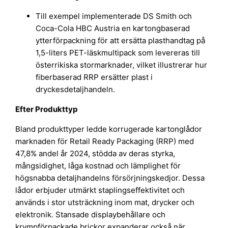
Till exempel implementerade DS Smith och
Coca-Cola HBC Austria en kartongbaserad
ytterförpackning för att ersätta plasthandtag på
1,5-liters PET-läskmultipack som levereras till
österrikiska stormarknader, vilket illustrerar hur
fiberbaserad RRP ersätter plast i
dryckesdetaljhandeln.
Efter Produkttyp
Bland produkttyper ledde korrugerade kartonglådor
marknaden för Retail Ready Packaging (RRP) med
47,8% andel år 2024, stödda av deras styrka,
mångsidighet, låga kostnad och lämplighet för
högsnabba detaljhandelns försörjningskedjor. Dessa
lådor erbjuder utmärkt staplingseffektivitet och
används i stor utsträckning inom mat, drycker och
elektronik. Stansade displaybehållare och
krympförpackade brickor expanderar också när