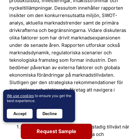
produktutbud, investeringar, intäktsströmmar och
nyckeltillämpningar. Dessutom innehåller rapporten
insikter om den konkurrensutsatta miljön, SWOT-
analys, aktuella marknadstrender samt de primära
drivkrafterna och begränsningarna. Vidare diskuteras
olika faktorer som har drivit marknadsexpansionen
under de senaste åren. Rapporten utforskar också
marknadsdynamik, regulatoriska scenarier och
teknologiska framsteg som formar industrin. Den
bedömer påverkan av externa faktorer och globala
ekonomiska förändringar på marknadstillväxten.
Slutligen ger den strategiska rekommendationer för
nya aktörer och etablerade företag att navigera i
We use cookies
to ensure you get the
marknadens komplexitet.
best experience.
Framtidsutsikter
Accept
Decline
Marknaden kommer att uppleva stadig tillväxt när
Request Sample
återförsäljare prioriterar hyllklara och