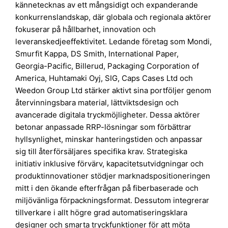
kännetecknas av ett mångsidigt och expanderande
konkurrenslandskap, där globala och regionala aktörer
fokuserar på hållbarhet, innovation och
leveranskedjeeffektivitet. Ledande företag som Mondi,
Smurfit Kappa, DS Smith, International Paper,
Georgia-Pacific, Billerud, Packaging Corporation of
America, Huhtamaki Oyj, SIG, Caps Cases Ltd och
Weedon Group Ltd stärker aktivt sina portföljer genom
återvinningsbara material, lättviktsdesign och
avancerade digitala tryckmöjligheter. Dessa aktörer
betonar anpassade RRP-lösningar som förbättrar
hyllsynlighet, minskar hanteringstiden och anpassar
sig till återförsäljares specifika krav. Strategiska
initiativ inklusive förvärv, kapacitetsutvidgningar och
produktinnovationer stödjer marknadspositioneringen
mitt i den ökande efterfrågan på fiberbaserade och
miljövänliga förpackningsformat. Dessutom integrerar
tillverkare i allt högre grad automatiseringsklara
designer och smarta tryckfunktioner för att möta