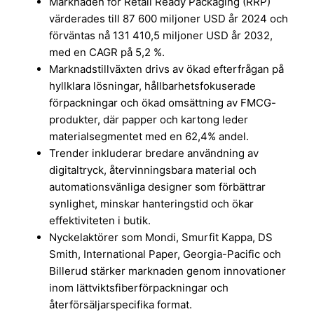
Marknaden för Retail Ready Packaging (RRP)
värderades till 87 600 miljoner USD år 2024 och
förväntas nå 131 410,5 miljoner USD år 2032,
med en CAGR på 5,2 %.
Marknadstillväxten drivs av ökad efterfrågan på
hyllklara lösningar, hållbarhetsfokuserade
förpackningar och ökad omsättning av FMCG-
produkter, där papper och kartong leder
materialsegmentet med en 62,4% andel.
Trender inkluderar bredare användning av
digitaltryck, återvinningsbara material och
automationsvänliga designer som förbättrar
synlighet, minskar hanteringstid och ökar
effektiviteten i butik.
Nyckelaktörer som Mondi, Smurfit Kappa, DS
Smith, International Paper, Georgia-Pacific och
Billerud stärker marknaden genom innovationer
inom lättviktsfiberförpackningar och
återförsäljarspecifika format.