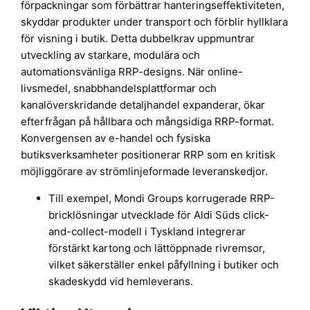
förpackningar som förbättrar hanteringseffektiviteten,
skyddar produkter under transport och förblir hyllklara
för visning i butik. Detta dubbelkrav uppmuntrar
utveckling av starkare, modulära och
automationsvänliga RRP-designs. När online-
livsmedel, snabbhandelsplattformar och
kanalöverskridande detaljhandel expanderar, ökar
efterfrågan på hållbara och mångsidiga RRP-format.
Konvergensen av e-handel och fysiska
butiksverksamheter positionerar RRP som en kritisk
möjliggörare av strömlinjeformade leveranskedjor.
Till exempel, Mondi Groups korrugerade RRP-
bricklösningar utvecklade för Aldi Süds click-
and-collect-modell i Tyskland integrerar
förstärkt kartong och lättöppnade rivremsor,
vilket säkerställer enkel påfyllning i butiker och
skadeskydd vid hemleverans.