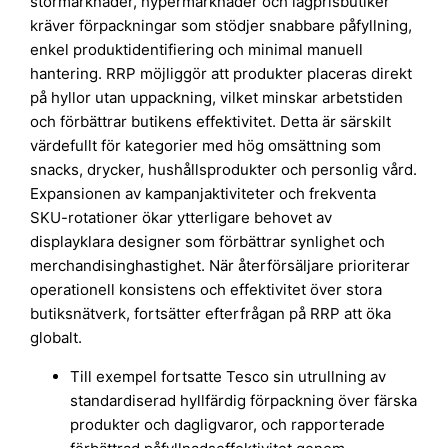
stormarknader, hypermarknader och lågprisbutiker
kräver förpackningar som stödjer snabbare påfyllning,
enkel produktidentifiering och minimal manuell
hantering. RRP möjliggör att produkter placeras direkt
på hyllor utan uppackning, vilket minskar arbetstiden
och förbättrar butikens effektivitet. Detta är särskilt
värdefullt för kategorier med hög omsättning som
snacks, drycker, hushållsprodukter och personlig vård.
Expansionen av kampanjaktiviteter och frekventa
SKU-rotationer ökar ytterligare behovet av
displayklara designer som förbättrar synlighet och
merchandisinghastighet. När återförsäljare prioriterar
operationell konsistens och effektivitet över stora
butiksnätverk, fortsätter efterfrågan på RRP att öka
globalt.
Till exempel fortsatte Tesco sin utrullning av
standardiserad hyllfärdig förpackning över färska
produkter och dagligvaror, och rapporterade