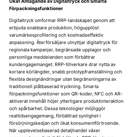
Ökat Antagande av Digitaltryck och Smarta
Förpackningsfunktioner
Digitaltryck omformar RRP-landskapet genom att
erbjuda snabbare produktion, högupplöst
varumärkesprofilering och kostnadseffektiv
anpassning. Återförsäljare utnyttjar digitaltryck för
regionala kampanjer, begränsade upplagor och
personliga meddelanden som förbättrar
kundengagemanget. RRP-tillverkare drar nytta av
kortare körlängder, snabb prototypframställning och
flexibla designändringar utan begränsningarna av
traditionell plåtbaserad tryckning. Smarta
förpackningsfunktioner som QR-koder, NFC och AR-
aktiverat innehåll höjer ytterligare produktinteraktion
och spårbarhet. Dessa teknologier möjliggör
realtidsengagemang, förbättrad synlighet i
försörjningskedjan och ökat konsumentförtroende.
När upplevelsebaserad detaljhandel växer