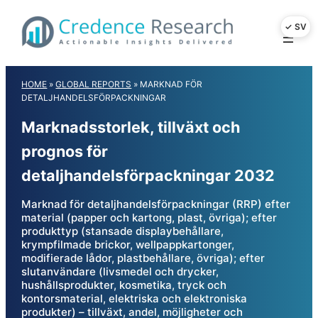
Skip
to
content
HOME
»
GLOBAL REPORTS
»
MARKNAD FÖR
DETALJHANDELSFÖRPACKNINGAR
Marknadsstorlek, tillväxt och
prognos för
detaljhandelsförpackningar 2032
Marknad för detaljhandelsförpackningar (RRP) efter
material (papper och kartong, plast, övriga); efter
produkttyp (stansade displaybehållare,
krympfilmade brickor, wellpappkartonger,
modifierade lådor, plastbehållare, övriga); efter
slutanvändare (livsmedel och drycker,
hushållsprodukter, kosmetika, tryck och
kontorsmaterial, elektriska och elektroniska
produkter) – tillväxt, andel, möjligheter och