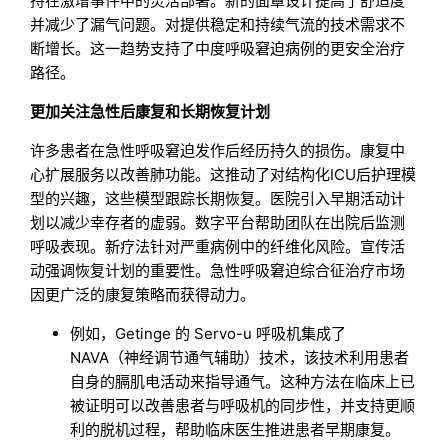
持在激增事件中的灵活部署。新的面罩设计提高了舒适度
并减少了漏气问题。对提供稳定和持续气流的技术需求不
断增长。这一趋势支持了中度呼吸窘迫病例的更安全治疗
路径。
更加关注急性后康复和长期恢复计划
许多患者在急性呼吸窘迫发作后经历持久的损伤。康复中
心扩展服务以改善肺功能。这推动了对结构化ICU后护理模
型的兴趣，这些模型跟踪长期恢复。医院引入早期活动计
划以减少幸存者的虚弱。数字平台帮助团队在出院后监测
呼吸表现。新疗法针对严重病例中的纤维化风险。宣传活
动强调恢复计划的重要性。急性呼吸窘迫综合征治疗市场
因更广泛的康复策略而获得动力。
例如，Getinge 的 Servo-u 呼吸机集成了
NAVA（神经调节通气辅助）技术，该技术利用患者
自身的膈肌电活动来指导通气。这种方法在临床上已
被证明可以改善患者与呼吸机的同步性，并支持更顺
利的脱机过程，帮助临床医生推进患者早期康复。