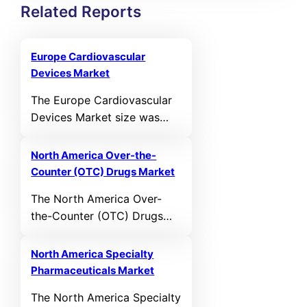
Related Reports
Europe Cardiovascular
Devices Market
The Europe Cardiovascular
Devices Market size was
valued at USD 11,331.07 MN
in 2021 and reached USD
North America Over-the-
14,497.23 MN in 2025. It is
Counter (OTC) Drugs Market
anticipated to reach USD
The North America Over-
23,398.08 MN by 2032,
the-Counter (OTC) Drugs
growing at a CAGR of 5.97%
Market size was valued at
during the forecast period.
USD 72,391.68 MN in 2021
North America Specialty
and reached USD 93,061.46
Pharmaceuticals Market
MN in 2025. It is anticipated
The North America Specialty
to reach USD 155,694.86