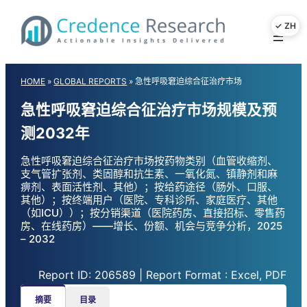
Skip
to
content
HOME
»
GLOBAL REPORTS
»
急性呼吸窘迫综合征治疗市场
急性呼吸窘迫综合征治疗市场规模及预
测2032年
急性呼吸窘迫综合征治疗市场按药物类别（血管收缩剂、
支气管扩张剂、类固醇和抗生素、一氧化氮、镇静剂和麻
痹剂、表面活性剂、其他）；按给药途径（肠外、口服、
其他）；按终端用户（医院、专科诊所、家庭医疗、其他
（如ICU））；按分销渠道（医院药房、直接招标、零售药
房、在线药房）——增长、份额、机会与竞争分析，2025
– 2032
Report ID: 206589 | Report Format : Excel, PDF
摘要
目录