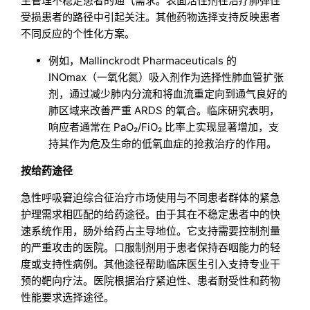
生管理不稳定患者的通气需求。表面活性剂在治疗肺弹性
受损患者的路径中引起关注。其他药物选择支持反映患者
不同反应的个性化方案。
例如，Mallinckrodt Pharmaceuticals 的
INOmax（一氧化氮）吸入剂作为选择性肺血管扩张
剂，通过减少肺内分流和将血流重定向到通气良好的
肺区域来改善严重 ARDS 的氧合。临床研究表明，
响应者通常在 PaO₂/FiO₂ 比率上实现显著增加，支
持其作为危及生命的低氧血症的抢救治疗的作用。
按给药途径
急性呼吸窘迫综合征治疗市场使用与不同患者群体的紧急
护理需求相匹配的给药途径。由于其在不稳定患者中的快
速系统作用，肠外给药占主导地位。它支持需要控制剂量
的严重攻击的医院。口服制剂用于患者保持吞咽能力的轻
度或支持性病例。其他途径帮助临床医生引入支持专业干
预的靶向疗法。医院根据治疗紧迫性、患者耐受性和药物
性能要求选择途径。