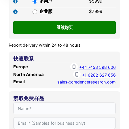
多用户
$5999
2025. It is anticipated to
reach USD 451.50 MN by
企业版
$7999
2032, growing at a CAGR of
7.80% during the forecast
period.
Report delivery within 24 to 48 hours
快速联系
Europe
+44 7453 598 606
North America
+1 6282 627 656
Email
sales@credenceresearch.com
索取免费样品