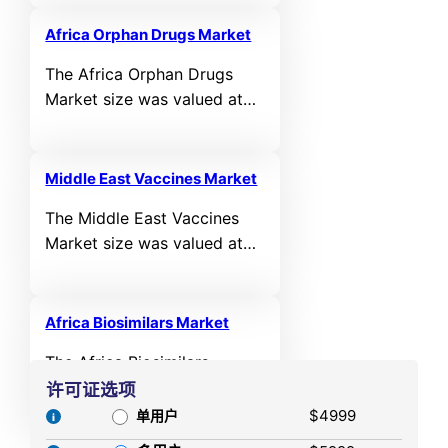
valued at USD 40,541.17 MN
in 2021 and reached USD
Africa Orphan Drugs Market
64,255.32 MN in 2025. It is
The Africa Orphan Drugs
anticipated to reach USD
Market size was valued at
149,792.56 MN by 2032,
USD 792.75 MN in 2021 and
growing at a CAGR of
reached USD 1,258.16 MN in
10.70% during the forecast
2025. It is anticipated to
period.
Middle East Vaccines Market
reach USD 2,826.51 MN by
The Middle East Vaccines
2032, growing at a CAGR of
Market size was valued at
6.30% during the forecast
USD 873.98 MN in 2021 and
period.
reached USD 1,325.11 MN in
2025. It is anticipated to
Africa Biosimilars Market
reach USD 2,813.55 MN by
The Africa Biosimilars
2032, growing at a CAGR of
Market size was valued at
许可证选项
9.44% during the forecast
USD 126.63 MN in 2021 and
$4999
单用户
period.
reached USD 200.98 MN in