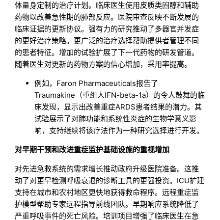
体量身定制的治疗计划。临床医生使用皮质类固醇和辅助
药物以改善急性期的肺部反应。医院审查反映不断发展的
临床证据的更新协议。强有力的研究推动了多器官并发症
的更好治疗策略。更广泛的治疗选择帮助提供者管理不同
的患者特征。增加的试验扩展了下一代药物的研发管道。
随着医生对更新的药物方案的信心增加，采用率提高。
例如，Faron Pharmaceuticals报告了
Traumakine（重组人IFN-beta-1a）的令人鼓舞的临
床发现，显示出改善重症ARDS患者结果的潜力。其
试验展示了对肺功能和系统性炎症的生物学意义影
响，支持继续将该疗法作为一种研究选择进行开发。
对早期干预和改进重症监护基础设施的重视增加
对先进急救系统的需求增长推动政府升级医院准备。这推
动了对更早检测呼吸衰退的诊断工具的更强投资。ICU扩建
支持在城市和农村地区更快地获得救命程序。远程重症监
护模型帮助专家远程指导前线团队。早期响应系统降低了
严重呼吸事件的死亡风险。培训项目增强了临床医生在急