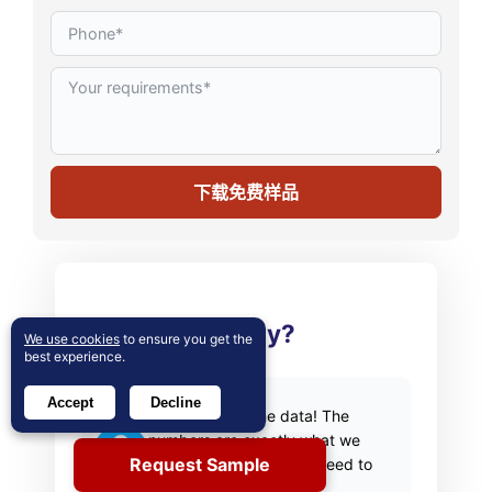
下载免费样品
What people say?
We use cookies
to ensure you get the
best experience.
Accept
Decline
Thank you for the data! The
numbers are exactly what we
Request Sample
asked for and what we need to
build our business case.