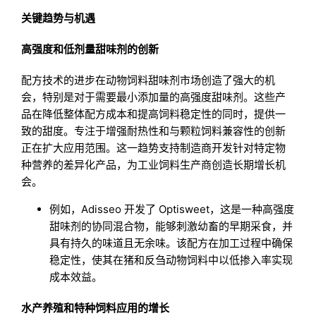
关键趋势与机遇
高强度和低剂量甜味剂的创新
配方技术的进步在动物饲料甜味剂市场创造了强大的机
会，特别是对于需要最小添加量的高强度甜味剂。这些产
品在降低整体配方成本和提高饲料稳定性的同时，提供一
致的甜度。专注于增强耐热性和与颗粒饲料兼容性的创新
正在扩大应用范围。这一趋势支持制造商开发针对特定物
种营养的差异化产品，为工业饲料生产商创造长期增长机
会。
例如，Adisseo 开发了 Optisweet，这是一种高强度
甜味剂的协同混合物，能够刺激幼畜的早期采食，并
具有持久的味道且无余味。该配方在加工过程中确保
稳定性，使其在猪和反刍动物饲料中以低掺入率实现
成本效益。
水产养殖和特种饲料应用的增长