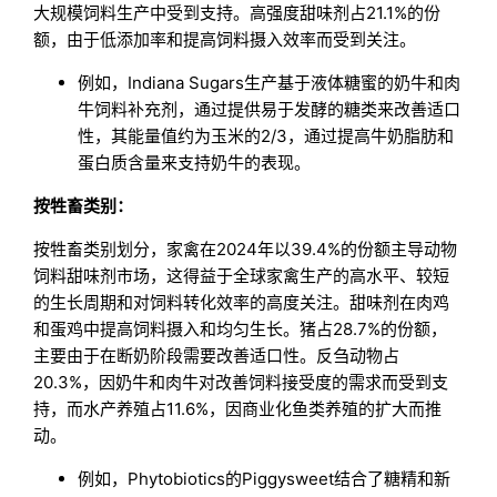
大规模饲料生产中受到支持。高强度甜味剂占21.1%的份
额，由于低添加率和提高饲料摄入效率而受到关注。
例如，Indiana Sugars生产基于液体糖蜜的奶牛和肉
牛饲料补充剂，通过提供易于发酵的糖类来改善适口
性，其能量值约为玉米的2/3，通过提高牛奶脂肪和
蛋白质含量来支持奶牛的表现。
按牲畜类别：
按牲畜类别划分，家禽在2024年以39.4%的份额主导动物
饲料甜味剂市场，这得益于全球家禽生产的高水平、较短
的生长周期和对饲料转化效率的高度关注。甜味剂在肉鸡
和蛋鸡中提高饲料摄入和均匀生长。猪占28.7%的份额，
主要由于在断奶阶段需要改善适口性。反刍动物占
20.3%，因奶牛和肉牛对改善饲料接受度的需求而受到支
持，而水产养殖占11.6%，因商业化鱼类养殖的扩大而推
动。
例如，Phytobiotics的Piggysweet结合了糖精和新