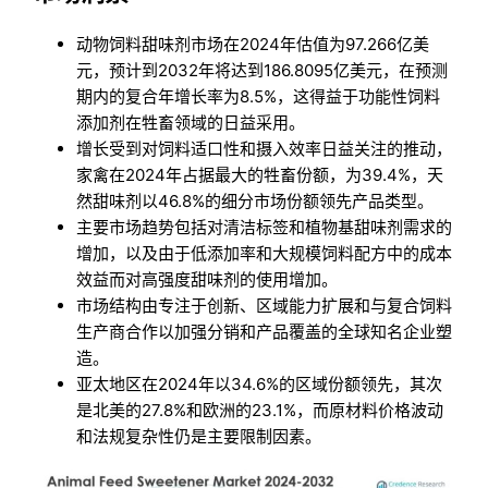
动物饲料甜味剂市场在2024年估值为97.266亿美
元，预计到2032年将达到186.8095亿美元，在预测
期内的复合年增长率为8.5%，这得益于功能性饲料
添加剂在牲畜领域的日益采用。
增长受到对饲料适口性和摄入效率日益关注的推动，
家禽在2024年占据最大的牲畜份额，为39.4%，天
然甜味剂以46.8%的细分市场份额领先产品类型。
主要市场趋势包括对清洁标签和植物基甜味剂需求的
增加，以及由于低添加率和大规模饲料配方中的成本
效益而对高强度甜味剂的使用增加。
市场结构由专注于创新、区域能力扩展和与复合饲料
生产商合作以加强分销和产品覆盖的全球知名企业塑
造。
亚太地区在2024年以34.6%的区域份额领先，其次
是北美的27.8%和欧洲的23.1%，而原材料价格波动
和法规复杂性仍是主要限制因素。