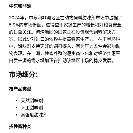
中东和非洲
2024年，中东和非洲地区在动物饲料甜味剂市场中占据了
5.9%的市场份额，这得益于家禽生产的增长和对粮食安全
的日益关注。海湾地区的国家正在投资现代饲料解决方
案，以减少对进口的依赖并提高牲畜生产力。在干旱环境
中，甜味剂支持更好的饲料摄入，因为压力条件会影响动
物表现。在非洲，牲畜养殖的逐步商业化和对经济实惠蛋
白质来源的需求增加正在推动该地区市场的稳步发展。
市场细分：
按产品类型
天然甜味剂
人工甜味剂
高强度甜味剂
按牲畜种类