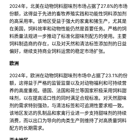
2024年，北美在动物饲料甜味剂市场占据了27.8%的市场
份额，这得益于先进的畜牧养殖实践和功能性饲料添加剂
的高采用率。该地区受益于强大的家禽和猪生产，尤其是
在美国，饲料效率和动物性能仍然是首要任务。严格的饲
料质量法规进一步推动了标准化甜味剂配方的使用。主要
饲料制造商的存在，以及对天然和清洁标签添加剂的日益
偏好，继续支持商业饲料运营的稳定市场扩张。
欧洲
2024年，欧洲在动物饲料甜味剂市场中占据了23.1%的份
额，这得益于严格的监管监督以及对动物福利和可持续营
养的高度重视。德国、法国和荷兰等国家积极采用饲料甜
味剂，以在提高适口性的同时满足合规标准。对天然甜味
剂的需求特别强劲，与清洁标签和可追溯性要求相一致。
该地区发达的乳制品和家禽行业进一步支持甜味剂的持续
消费，而以出口为导向的肉类生产则维持了对高质量饲料
配方的长期需求。