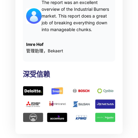
The report was an excellent
overview of the Industrial Burners
market. This report does a great
job of breaking everything down
into manageable chunks.
Imre Hof
管理助理，Bekaert
深受信赖