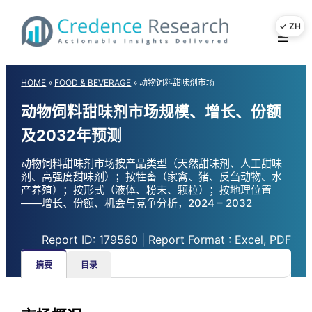
Skip
to
content
HOME
»
FOOD & BEVERAGE
»
动物饲料甜味剂市场
动物饲料甜味剂市场规模、增长、份额
及2032年预测
动物饲料甜味剂市场按产品类型（天然甜味剂、人工甜味
剂、高强度甜味剂）；按牲畜（家禽、猪、反刍动物、水
产养殖）；按形式（液体、粉末、颗粒）；按地理位置
——增长、份额、机会与竞争分析，2024 – 2032
Report ID: 179560 | Report Format : Excel, PDF
摘要
目录