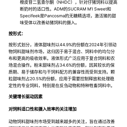
橙皮苷二氢查尔酮（NHDC），针对仔猪饲料以提高
断奶时的适口性。ADM的SUCRAM M’I Sweet和
Specifeek是Pancosma的无糖精选项，激活猪的甜
味受体以改善幼猪饲料的摄入。
按形式：
按形式划分，液体甜味剂以44.9%的份额在2024年引领动
物饲料甜味剂市场，这归因于易于混合、饲料中的均匀分
布和更高的吸收效率。液体形式广泛应用于复合饲料和农
场混合操作。粉末甜味剂占34.6%的份额，因其较长的保
质期、易于储存和与干饲料配方的兼容性而受到支持。颗
粒甜味剂占20.5%的份额，应用于需要控制释放和处理稳
定性的专业饲料，特别是在反刍动物和特种牲畜饲料中。
关键增长驱动因素
对饲料适口性和摄入效率的关注增加
动物饲料甜味剂市场受到越来越多的关注，旨在通过改善