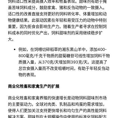
饲料适口性来提高摄入效率和牲畜表现。甜味剂有助于掩
盖苦味饲料成分，鼓励家禽、猪和反刍动物的一致摄入。
适口性的改善直接支持更好的饲料转化率、体重增加和动
物健康结果。此驱动因素在年轻和易受压力的动物中特别
重要，因为拒食会影响生产力。随着生产者寻求在控制饲
料成本的同时优化产出，饲料甜味剂的采用继续稳步扩
大。
例如，在饲喂切碎稻草的湘东黑山羊中，添加400-
800毫克/千克干物质的甜菊糖苷可线性增加饲料干物
质摄入量，从370克/天增加到393克/天。这提高了
总饮食摄入量而不改变咀嚼时间，有助于年轻反刍动
物的表现。
商业化牲畜和家禽生产的扩展
商业化牲畜和家禽养殖的快速增长是动物饲料甜味剂市场
的主要驱动力。全球对肉类、乳制品和鸡蛋的需求增加，
使得人们更加关注支持更快增长和均匀生产的高性能饲料
解决方案。甜味剂在大规模操作中使用的标准化饲料配方