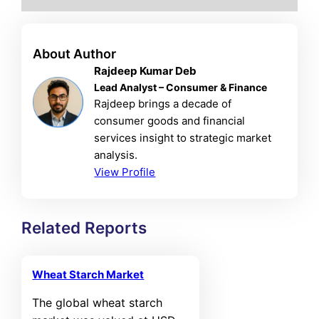
About Author
Rajdeep Kumar Deb
Lead Analyst – Consumer & Finance
Rajdeep brings a decade of
consumer goods and financial
services insight to strategic market
analysis.
View Profile
Related Reports
Wheat Starch Market
The global wheat starch