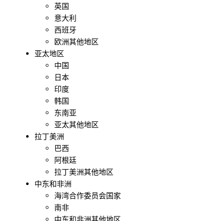
英国
意大利
西班牙
欧洲其他地区
亚太地区
中国
日本
印度
韩国
东南亚
亚太其他地区
拉丁美洲
巴西
阿根廷
拉丁美洲其他地区
中东和非洲
海湾合作委员会国家
南非
中东和非洲其他地区