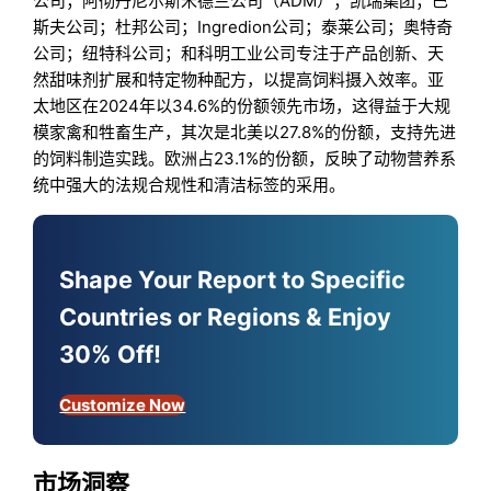
公司；阿彻丹尼尔斯米德兰公司（ADM）；凯瑞集团；巴
斯夫公司；杜邦公司；Ingredion公司；泰莱公司；奥特奇
公司；纽特科公司；和科明工业公司专注于产品创新、天
然甜味剂扩展和特定物种配方，以提高饲料摄入效率。亚
太地区在2024年以34.6%的份额领先市场，这得益于大规
模家禽和牲畜生产，其次是北美以27.8%的份额，支持先进
的饲料制造实践。欧洲占23.1%的份额，反映了动物营养系
统中强大的法规合规性和清洁标签的采用。
Shape Your Report to Specific
Countries or Regions & Enjoy
30% Off!
Customize Now
市场洞察