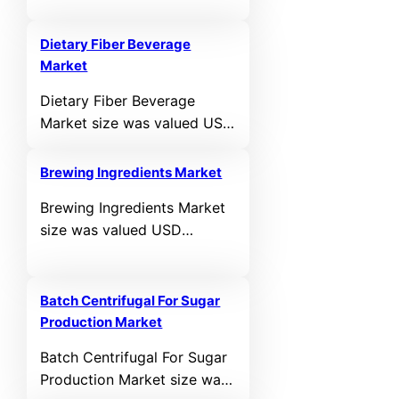
is anticipated to reach USD
244,45.61 million by 2032,
Dietary Fiber Beverage
at a CAGR of 6.8% during
Market
the forecast period.
Dietary Fiber Beverage
Market size was valued USD
8704.83 million in 2024 and
is anticipated to reach USD
Brewing Ingredients Market
16076.25 million by 2032, at
Brewing Ingredients Market
a CAGR of 7.97% during the
size was valued USD
forecast period.
42148.6 million in 2024 and
is anticipated to reach USD
70439.85 million by 2032, at
Batch Centrifugal For Sugar
a CAGR of 6.63% during the
Production Market
forecast period.
Batch Centrifugal For Sugar
Production Market size was