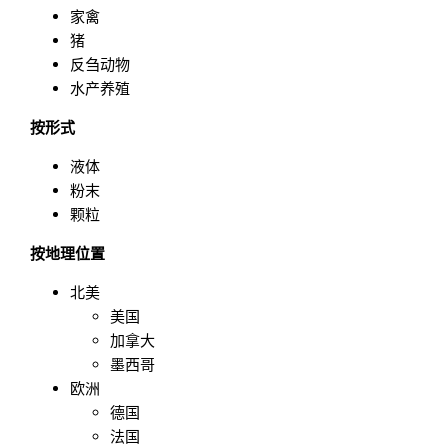
家禽
猪
反刍动物
水产养殖
按形式
液体
粉末
颗粒
按地理位置
北美
美国
加拿大
墨西哥
欧洲
德国
法国