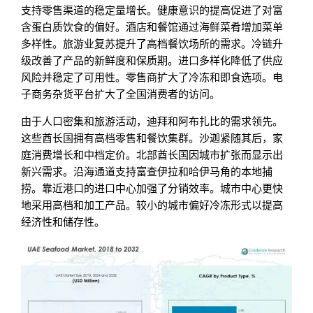
支持零售渠道的稳定量增长。健康意识的提高促进了对富
含蛋白质饮食的偏好。酒店和餐馆通过海鲜菜肴增加菜单
多样性。旅游业复苏提升了高档餐饮场所的需求。冷链升
级改善了产品的新鲜度和保质期。进口多样化降低了供应
风险并稳定了可用性。零售商扩大了冷冻和即食选项。电
子商务杂货平台扩大了全国消费者的访问。
由于人口密集和旅游活动，迪拜和阿布扎比的需求领先。
这些酋长国拥有高档零售和餐饮集群。沙迦紧随其后，家
庭消费增长和中档定价。北部酋长国因城市扩张而显示出
新兴需求。沿海通道支持富查伊拉和哈伊马角的本地捕
捞。靠近港口的进口中心加强了分销效率。城市中心更快
地采用高档和加工产品。较小的城市偏好冷冻形式以提高
经济性和储存性。