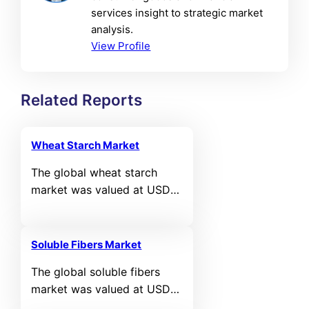
services insight to strategic market
analysis.
View Profile
Related Reports
Wheat Starch Market
The global wheat starch
market was valued at USD
5,118.6 million in 2024 and is
projected to reach USD
7,505.08 million by 2032,
Soluble Fibers Market
expanding at a compound
The global soluble fibers
annual growth rate (CAGR)
market was valued at USD
of 4.9% during the forecast
3,227.5 million in 2024 and