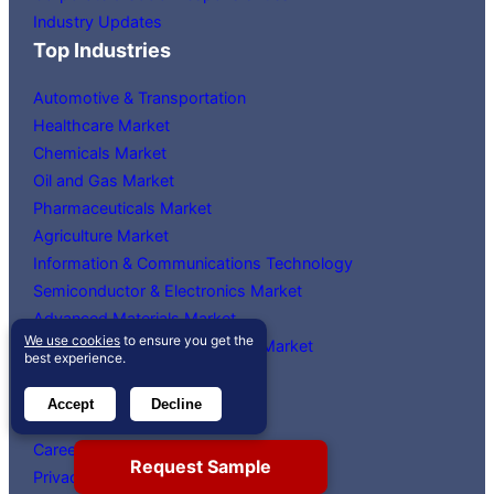
Industry Updates
Top Industries
Automotive & Transportation
Healthcare Market
Chemicals Market
Oil and Gas Market
Pharmaceuticals Market
Agriculture Market
Information & Communications Technology
Semiconductor & Electronics Market
Advanced Materials Market
We use cookies
to ensure you get the
Automation & Process Control Market
best experience.
快速链接
Accept
Decline
Case Studies
Careers
Request Sample
Privacy Policy