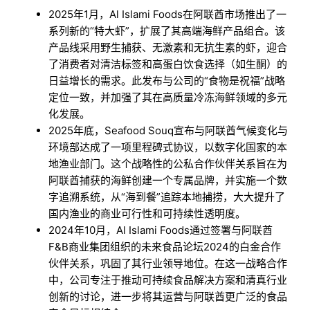
2025年1月，Al Islami Foods在阿联酋市场推出了一
系列新的“特大虾”，扩展了其高端海鲜产品组合。该
产品线采用野生捕获、无激素和无抗生素的虾，迎合
了消费者对清洁标签和高蛋白饮食选择（如生酮）的
日益增长的需求。此发布与公司的“食物是祝福”战略
定位一致，并加强了其在高质量冷冻海鲜领域的多元
化发展。
2025年底，Seafood Souq宣布与阿联酋气候变化与
环境部达成了一项里程碑式协议，以数字化国家的本
地渔业部门。这个战略性的公私合作伙伴关系旨在为
阿联酋捕获的海鲜创建一个专属品牌，并实施一个数
字追溯系统，从“海到餐”追踪本地捕捞，大大提升了
国内渔业的商业可行性和可持续性透明度。
2024年10月，Al Islami Foods通过签署与阿联酋
F&B商业集团组织的未来食品论坛2024的白金合作
伙伴关系，巩固了其行业领导地位。在这一战略合作
中，公司专注于推动可持续食品解决方案和清真行业
创新的讨论，进一步将其运营与阿联酋更广泛的食品