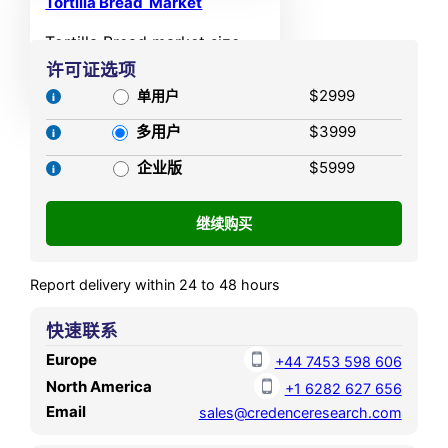
Tortilla Bread Market
anticipated to reach USD
Tortilla Bread market size
51318.35 million by 2032, at
was valued USD 45,668.6
许可证选项
a CAGR of 9.19% during the
Million in 2024 and is
$2999
forecast period.
单用户
anticipated to reach USD
多用户
$3999
71,697.34 Million by 2032, at
a CAGR of 5.8% during the
企业版
$5999
forecast period.
Report delivery within 24 to 48 hours
快速联系
Europe
+44 7453 598 606
North America
+1 6282 627 656
Email
sales@credenceresearch.com