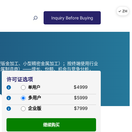
Search
型钣金加工、小型精密金属加工）；按终端使用行业
金属制造商）——增长、份额、机会与竞争分析，
许可证选项
$4999
单用户
多用户
$5999
企业版
$7999