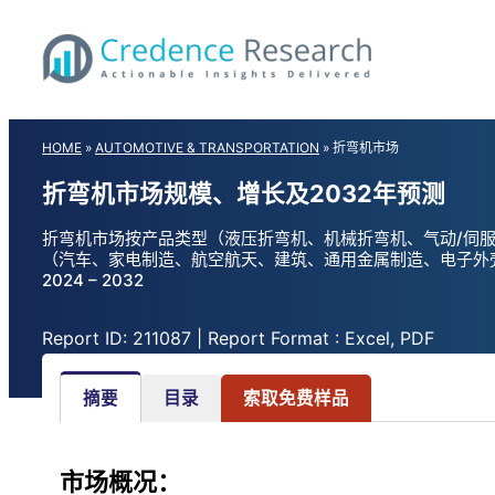
Skip
to
content
HOME
»
AUTOMOTIVE & TRANSPORTATION
»
折弯机市场
折弯机市场规模、增长及2032年预测
折弯机市场按产品类型（液压折弯机、机械折弯机、气动/伺
（汽车、家电制造、航空航天、建筑、通用金属制造、电子外
2024 – 2032
Report ID: 211087 | Report Format : Excel, PDF
摘要
目录
索取免费样品
市场概况：