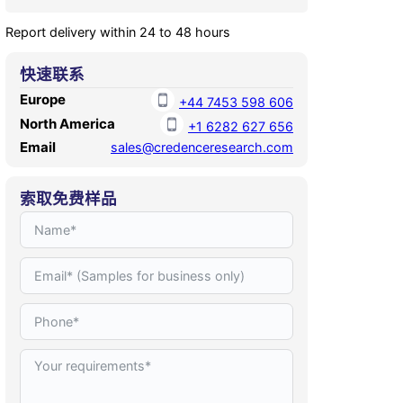
Report delivery within 24 to 48 hours
快速联系
Europe
+44 7453 598 606
North America
+1 6282 627 656
Email
sales@credenceresearch.com
索取免费样品