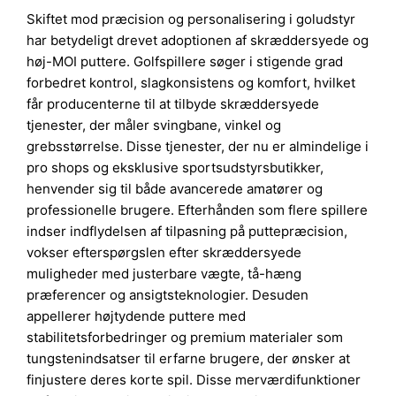
Skiftet mod præcision og personalisering i goludstyr
har betydeligt drevet adoptionen af skræddersyede og
høj-MOI puttere. Golfspillere søger i stigende grad
forbedret kontrol, slagkonsistens og komfort, hvilket
får producenterne til at tilbyde skræddersyede
tjenester, der måler svingbane, vinkel og
grebsstørrelse. Disse tjenester, der nu er almindelige i
pro shops og eksklusive sportsudstyrsbutikker,
henvender sig til både avancerede amatører og
professionelle brugere. Efterhånden som flere spillere
indser indflydelsen af tilpasning på puttepræcision,
vokser efterspørgslen efter skræddersyede
muligheder med justerbare vægte, tå-hæng
præferencer og ansigtsteknologier. Desuden
appellerer højtydende puttere med
stabilitetsforbedringer og premium materialer som
tungstenindsatser til erfarne brugere, der ønsker at
finjustere deres korte spil. Disse merværdifunktioner