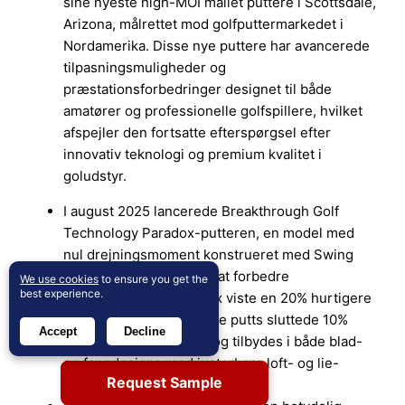
sine nyeste high-MOI mallet puttere i Scottsdale,
Arizona, målrettet mod golfputtermarkedet i
Nordamerika. Disse nye puttere har avancerede
tilpasningsmuligheder og
præstationsforbedringer designet til både
amatører og professionelle golfspillere, hvilket
afspejler den fortsatte efterspørgsel efter
innovativ teknologi og premium kvalitet i
goludstyr.
I august 2025 lancerede Breakthrough Golf
Technology Paradox-putteren, en model med
nul drejningsmoment konstrueret med Swing
Balance Technology for at forbedre
We use cookies
to ensure you get the
best experience.
afstandskontrol. Paradox viste en 20% hurtigere
ægte rulning, og missede putts sluttede 10%
Accept
Decline
tættere på hullet i test, og tilbydes i både blad-
og fangdesigns med justerbare loft- og lie-
Request Sample
muligheder.