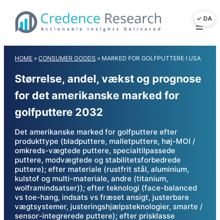
Skip
to
content
HOME
»
CONSUMER GOODS
»
MARKED FOR GOLFPUTTERE I USA
Størrelse, andel, vækst og prognose
for det amerikanske marked for
golfputtere 2032
Det amerikanske marked for golfputtere efter
produkttype (bladputtere, malletputtere, høj-MOI /
omkreds-vægtede puttere, specialtilpassede
puttere, modvægtede og stabilitetsforbedrede
puttere); efter materiale (rustfrit stål, aluminium,
kulstof og multi-materiale, andre (titanium,
wolframindsatser)); efter teknologi (face-balanced
vs toe-hang, indsats vs fræset ansigt, justerbare
vægtsystemer, justeringshjælpsteknologier, smarte /
sensor-integrerede puttere); efter prisklasse