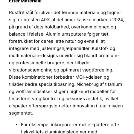
Efter Materiale
Rustfrit stål forbliver det førende materiale og tegner
sig for næsten 40% af det amerikanske marked i 2024,
på grund af dets holdbarhed, overkommelighed og
balance i følelse. Aluminiumsputtere følger tæt,
foretrukket for deres lette natur og evne til at
integrere med justeringshjælpemidler. Kulstof- og
multimateriale-designs udvider sig blandt premium-
og professionelle brugere, der tilbyder
vibrationsdæmpning og optimeret vægtfordeling.
Disse kombinationer forbedrer MOI-ydelsen og
tillader bedre specialtilpasning. Nichebrug af titanium
og wolframindsatser stiger i high-end modeller for
finjusteret vægtkontrol og luksuriøs æstetik, hvilket
afspejler efterspørgslen efter innovation i tour-niveau
segmentet.
For eksempel inkorporerer mallet-puttere ofte
flykvalitets aluminiumslegemer med