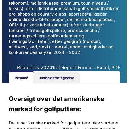
(økonomi, mellemklasse, premium, tour-niveau /
luksus); efter distributionskanal (golf specialbutikker,
pro-shops og country clubs, sportsdetailkæder,
online direkte-til-forbruger, online markedspladser,
OEM & private label kanaler); efter slutbruger
(amatør / fritidsgolfspillere, professionelle /
turneringsspillere, golfakademier og
træningsfaciliteter); efter geografi (nordøst,
midtvest, syd, vest) – vækst, andel, muligheder og
konkurrenceanalyse, 2024 – 2032
Report ID: 202415 | Report Format : Excel, PDF
Resumé
Indholdsfortegnelse
Oversigt over det amerikanske
marked for golfputtere:
Det amerikanske marked for golfputtere blev vurderet