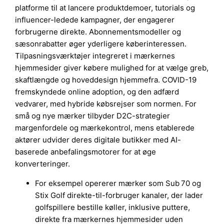
platforme til at lancere produktdemoer, tutorials og
influencer-ledede kampagner, der engagerer
forbrugerne direkte. Abonnementsmodeller og
sæsonrabatter øger yderligere køberinteressen.
Tilpasningsværktøjer integreret i mærkernes
hjemmesider giver købere mulighed for at vælge greb,
skaftlængde og hoveddesign hjemmefra. COVID-19
fremskyndede online adoption, og den adfærd
vedvarer, med hybride købsrejser som normen. For
små og nye mærker tilbyder D2C-strategier
margenfordele og mærkekontrol, mens etablerede
aktører udvider deres digitale butikker med AI-
baserede anbefalingsmotorer for at øge
konverteringer.
For eksempel opererer mærker som Sub 70 og
Stix Golf direkte-til-forbruger kanaler, der lader
golfspillere bestille køller, inklusive puttere,
direkte fra mærkernes hjemmesider uden