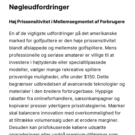
Nøgleudfordringer
Høj Prissensitivitet i Mellemsegmentet af Forbrugere
En af de vigtigste udfordringer på det amerikanske
marked for golfputtere er den høje prissensitivitet
blandt afslappede og mellemste golfspillere. Mens
professionelle og seriøse amatører er villige til at
investere i højtydende eller specialtilpassede
modeller, vælger mange rekreative spillere
prisvenlige muligheder, ofte under $150. Dette
begrænser udbredelsen af avancerede teknologier og
materialer i den bredere forbrugerbase. Hyppige
rabatter fra onlineforhandlere, sæsonkampagner og
kopivarer presser yderligere prisstrategierne. Mærker
skal balancere innovation med overkommelighed for
at tiltrække volumensalg uden at erodere marginer.
Desuden kan prisfokuserede købere udsætte
opgraderinger eller undgå premium-tilføjelser som