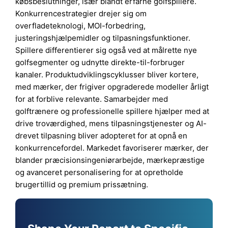
købsbeslutninger, især blandt erfarne golfspillere.
Konkurrencestrategier drejer sig om
overfladeteknologi, MOI-forbedring,
justeringshjælpemidler og tilpasningsfunktioner.
Spillere differentierer sig også ved at målrette nye
golfsegmenter og udnytte direkte-til-forbruger
kanaler. Produktudviklingscyklusser bliver kortere,
med mærker, der frigiver opgraderede modeller årligt
for at forblive relevante. Samarbejder med
golftrænere og professionelle spillere hjælper med at
drive troværdighed, mens tilpasningstjenester og AI-
drevet tilpasning bliver adopteret for at opnå en
konkurrencefordel. Markedet favoriserer mærker, der
blander præcisionsingeniørarbejde, mærkepræstige
og avanceret personalisering for at opretholde
brugertillid og premium prissætning.