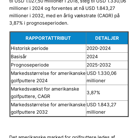
til USD 1.027,50 millioner i 2018, steg til USD 1.330,06
millioner i 2024 og forventes at nå USD 1.843,27
millioner i 2032, med en årlig vækstrate (CAGR) på
3,87% i prognoseperioden.
RAPPORTATTRIBUT
DETALJER
Historisk periode
2020-2024
Basisår
2024
Prognoseperiode
2025-2032
Markedsstørrelse for amerikanske
USD 1.330,06
golfputtere 2024
millioner
Markedsvækst for amerikanske
3,87%
golfputtere, CAGR
Markedsstørrelse for amerikanske
USD 1.843,27
golfputtere 2032
millioner
Det amerikanske marked for golfputtere ledes af