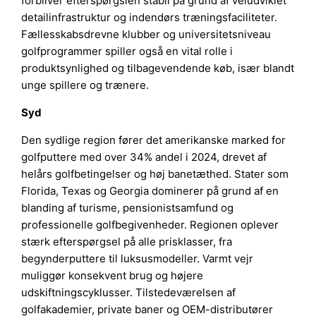
forbliver efterspørgslen stabil på grund af veludviklet
detailinfrastruktur og indendørs træningsfaciliteter.
Fællesskabsdrevne klubber og universitetsniveau
golfprogrammer spiller også en vital rolle i
produktsynlighed og tilbagevendende køb, især blandt
unge spillere og trænere.
Syd
Den sydlige region fører det amerikanske marked for
golfputtere med over 34% andel i 2024, drevet af
helårs golfbetingelser og høj banetæthed. Stater som
Florida, Texas og Georgia dominerer på grund af en
blanding af turisme, pensionistsamfund og
professionelle golfbegivenheder. Regionen oplever
stærk efterspørgsel på alle prisklasser, fra
begynderputtere til luksusmodeller. Varmt vejr
muliggør konsekvent brug og højere
udskiftningscyklusser. Tilstedeværelsen af
golfakademier, private baner og OEM-distributører