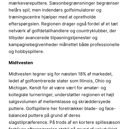
mærkevareputtere. Sæsonbegrænsninger begrænser
helårs spil, men indendørs golfsimulatorer og
træningscentre hjælper med at opretholde
efterspørgslen. Regionen drager også fordel af et tæt
netværk af golfdetailhandlere og countryklubber, der
tilbyder avancerede tilpasningstjenester og
kampagnebegivenheder målrettet både professionelle
og hobbyspillere.
Midtvesten
Midtvesten tegner sig for næsten 18% af markedet,
ledet af golfcentrerede stater som Illinois, Ohio og
Michigan. Kendt for at være vært for amatør- og
kollegiale turneringer, understøtter regionen et højt
salgsvolumen af mellemklasse og skræddersyede
puttere. Golfspillere her foretrækker blade- og face-
balanced puttere på grund af deres
slagstilpræference. På trods af en kortere spillesæson