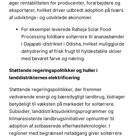
øger rentabiliteten for producenter, forarbejdere og
eksportører, hvilket driver udbredt adoption på tværs
af udviklings- og udviklede økonomier.
For eksempel leverede Raheja Solar Food
Processing foldbare soltørrere til ananasbønder
i Gajapati-distriktet i Odisha, hvilket muliggjorde
dehydrering af frisk frugt til hyldestabile skiver
med bevaret farve og næring.
Støttende regeringspolitikker og huller i
landdistrikternes elektrificering
Støttende regeringspolitikker, der fremmer
vedvarende energi og bæredygtigt landbrug, bidrager
betydeligt til væksten på markedet for soltørrere.
Subsidier, landdistriktsudviklingsprogrammer og
klimaresistente landbrugsinitiativer opmuntrer til
adoption af solbaserede efterhøstteknologier. I
regioner med begrænset netadgang giver soltørrere