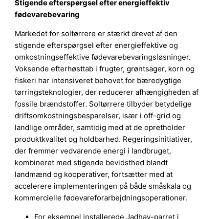
Stigende efterspørgsel efter energieffektiv
fødevarebevaring
Markedet for soltørrere er stærkt drevet af den
stigende efterspørgsel efter energieffektive og
omkostningseffektive fødevarebevaringsløsninger.
Voksende efterhøsttab i frugter, grøntsager, korn og
fiskeri har intensiveret behovet for bæredygtige
tørringsteknologier, der reducerer afhængigheden af
fossile brændstoffer. Soltørrere tilbyder betydelige
driftsomkostningsbesparelser, især i off-grid og
landlige områder, samtidig med at de opretholder
produktkvalitet og holdbarhed. Regeringsinitiativer,
der fremmer vedvarende energi i landbruget,
kombineret med stigende bevidsthed blandt
landmænd og kooperativer, fortsætter med at
accelerere implementeringen på både småskala og
kommercielle fødevareforarbejdningsoperationer.
For eksempel installerede Jadhav-parret i