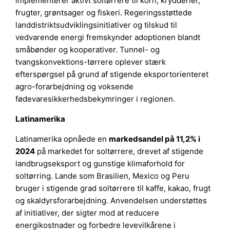
implementerer aktivt soltørrere til korn, krydderier,
frugter, grøntsager og fiskeri. Regeringsstøttede
landdistriktsudviklingsinitiativer og tilskud til
vedvarende energi fremskynder adoptionen blandt
småbønder og kooperativer. Tunnel- og
tvangskonvektions-tørrere oplever stærk
efterspørgsel på grund af stigende eksportorienteret
agro-forarbejdning og voksende
fødevaresikkerhedsbekymringer i regionen.
Latinamerika
Latinamerika opnåede en
markedsandel på 11,2% i
2024
på markedet for soltørrere, drevet af stigende
landbrugseksport og gunstige klimaforhold for
soltørring. Lande som Brasilien, Mexico og Peru
bruger i stigende grad soltørrere til kaffe, kakao, frugt
og skaldyrsforarbejdning. Anvendelsen understøttes
af initiativer, der sigter mod at reducere
energikostnader og forbedre levevilkårene i