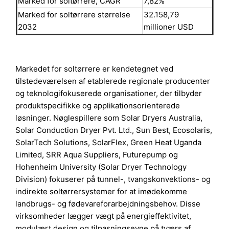
Marked for soltørrere, CAGR
7,82%
Marked for soltørrere størrelse
32.158,79
2032
millioner USD
Markedet for soltørrere er kendetegnet ved
tilstedeværelsen af etablerede regionale producenter
og teknologifokuserede organisationer, der tilbyder
produktspecifikke og applikationsorienterede
løsninger. Nøglespillere som Solar Dryers Australia,
Solar Conduction Dryer Pvt. Ltd., Sun Best, Ecosolaris,
SolarTech Solutions, SolarFlex, Green Heat Uganda
Limited, SRR Aqua Suppliers, Futurepump og
Hohenheim University (Solar Dryer Technology
Division) fokuserer på tunnel-, tvangskonvektions- og
indirekte soltørrersystemer for at imødekomme
landbrugs- og fødevareforarbejdningsbehov. Disse
virksomheder lægger vægt på energieffektivitet,
modulært design og tilpasningsevne på tværs af