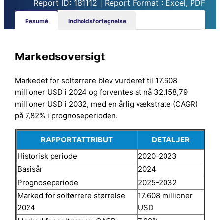
Report ID: 181112 | Report Format : Excel, PDF
Resumé
Indholdsfortegnelse
Markedsoversigt
Markedet for soltørrere blev vurderet til 17.608
millioner USD i 2024 og forventes at nå 32.158,79
millioner USD i 2032, med en årlig vækstrate (CAGR)
på 7,82% i prognoseperioden.
RAPPORTATTRIBUT
DETALJER
Historisk periode
2020-2023
Basisår
2024
Prognoseperiode
2025-2032
Marked for soltørrere størrelse
17.608 millioner
2024
USD