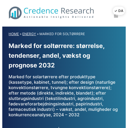
Skip
to
content
HOME
»
ENERGY
»
MARKED FOR SOLTØRRERE
Marked for soltørrere: størrelse,
tendenser, andel, vækst og
prognose 2032
Marked for solartørrere efter produkttype
(kassetype, kabinet, tunnel); efter design (naturlige
konvektionstørrere, tvungne konvektionstørrere);
efter metode (direkte, indirekte, blandet); efter
slutbrugsindustri (tekstilindustri, agroindustri,
fødevareforarbejdningsindustri, papirindustri,
farmaceutisk industri) – vækst, andel, muligheder og
konkurrenceanalyse, 2024 – 2032