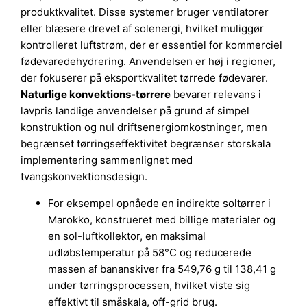
produktkvalitet. Disse systemer bruger ventilatorer
eller blæsere drevet af solenergi, hvilket muliggør
kontrolleret luftstrøm, der er essentiel for kommerciel
fødevaredehydrering. Anvendelsen er høj i regioner,
der fokuserer på eksportkvalitet tørrede fødevarer.
Naturlige konvektions-tørrere
bevarer relevans i
lavpris landlige anvendelser på grund af simpel
konstruktion og nul driftsenergiomkostninger, men
begrænset tørringseffektivitet begrænser storskala
implementering sammenlignet med
tvangskonvektionsdesign.
For eksempel opnåede en indirekte soltørrer i
Marokko, konstrueret med billige materialer og
en sol-luftkollektor, en maksimal
udløbstemperatur på 58°C og reducerede
massen af bananskiver fra 549,76 g til 138,41 g
under tørringsprocessen, hvilket viste sig
effektivt til småskala, off-grid brug.