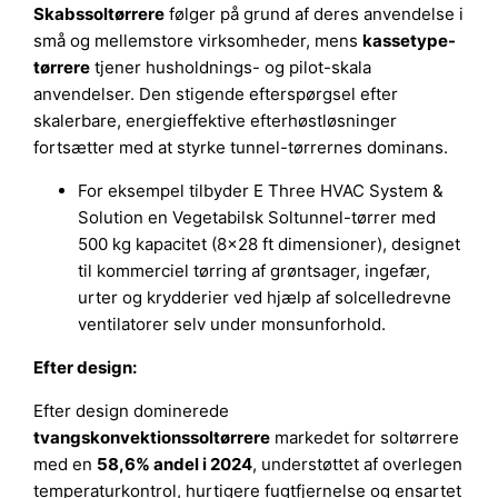
Skabssoltørrere
følger på grund af deres anvendelse i
små og mellemstore virksomheder, mens
kassetype-
tørrere
tjener husholdnings- og pilot-skala
anvendelser. Den stigende efterspørgsel efter
skalerbare, energieffektive efterhøstløsninger
fortsætter med at styrke tunnel-tørrernes dominans.
For eksempel tilbyder E Three HVAC System &
Solution en Vegetabilsk Soltunnel-tørrer med
500 kg kapacitet (8×28 ft dimensioner), designet
til kommerciel tørring af grøntsager, ingefær,
urter og krydderier ved hjælp af solcelledrevne
ventilatorer selv under monsunforhold.
Efter design:
Efter design dominerede
tvangskonvektionssoltørrere
markedet for soltørrere
med en
58,6% andel i 2024
, understøttet af overlegen
temperaturkontrol, hurtigere fugtfjernelse og ensartet