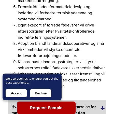
markedsindtrængning.
Fremskridt inden for materialedesign og
isolering vil forbedre termisk ydeevne og
systemholdbarhed.
Øget eksport af tørrede fødevarer vil drive
efterspørgslen efter kvalitetskontrollerede
indirekte tørringssystemer.
Adoption blandt landmandskooperativer og små
virksomheder vil styrke decentrale
fødevareforarbejdningsmodeller.
Klimarobuste landbrugsstrategier vil styrke
soltørrernes rolle i fødevaresikkerhedsinitiativer.
Løbende innovation og lokaliseret fremstilling vil
We use cookies
to ensure you get the
forbedre overkommelighed og tilgængelighed
best experience.
på tværs af nye markeder.
Accept
Decline
Ofte stillede spørgsmål:
Hvad er den nuværende markedsstørrelse for
Request Sample
markedet for soltørkere, og hvad er den