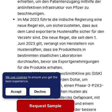
erhielten, um den Patientenzugang mithilfe der
antiinfektiven Infrastruktur von Pfizer zu
beschleunigen.
Im Mai 2023 führte die indische Regierung eine
neue Regel ein, um sicherzustellen, dass aus
dem Land exportierte Hustensäfte sicher für den
Verzehr sind. Die neue Regel, die seit dem 1.
Juni 2023 gilt, verlangt von Herstellern von
Hustensäften, dass sie Produkttests in
bestimmten staatlichen Laboratorien
durchlaufen, bevor sie Exportgenehmigungen
für die Produkte erhalten.
Im Jahr 2023 erwarb GlaxoSmithKline plc (GSK)
We use cookies
to ensure you get the
Bellus Health für 2 Milliarden Dollar, um
best experience.
Camlipixant zu gewinnen, einen Phase-3-P2X3-
Inhibitor gegen chronischen Husten als
Accept
Decline
antitussiven Rivalen zu Mercks Gefapixant, mit
erwarteten Daten in 2024-2025 und einem
Request Sample
möglichen Markteintritt in 2026, der bessere