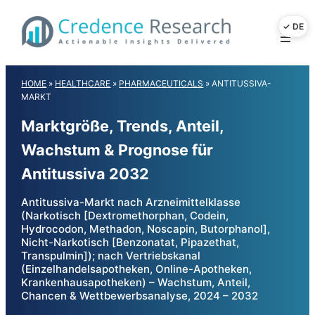
Skip
to
content
HOME
»
HEALTHCARE
»
PHARMACEUTICALS
»
ANTITUSSIVA-
MARKT
Marktgröße, Trends, Anteil,
Wachstum & Prognose für
Antitussiva 2032
Antitussiva-Markt nach Arzneimittelklasse
(Narkotisch [Dextromethorphan, Codein,
Hydrocodon, Methadon, Noscapin, Butorphanol],
Nicht-Narkotisch [Benzonatat, Pipazethat,
Transpulmin]); nach Vertriebskanal
(Einzelhandelsapotheken, Online-Apotheken,
Krankenhausapotheken) – Wachstum, Anteil,
Chancen & Wettbewerbsanalyse, 2024 – 2032