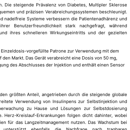
. Die steigende Prävalenz von Diabetes, Multipler Sklerose
equemen und präzisen Verabreichungssystemen beschleunigt.
und nadelfreie Systeme verbessern die Patientenadhärenz und
hrer Benutzerfreundlichkeit stark nachgefragt, während
und ihres schnelleren Wirkungseintritts und der gezielten
® Einzeldosis-vorgefüllte Patrone zur Verwendung mit dem
den Markt. Das Gerät verabreicht eine Dosis von 50 mg,
igung des Abschlusses der Injektion und enthält einen Sensor
en größten Anteil, angetrieben durch die steigende globale
reitete Verwendung von Insulinpens zur Selbstinjektion und
überwachung zu Hause und Lösungen zur Selbstdosierung
. Herz-Kreislauf-Erkrankungen folgen dicht dahinter, wobei
ien für das Langzeitmanagement nutzen. Das Wachstum bei
terstützt ebenfalls die Nachfrage nach tragbaren