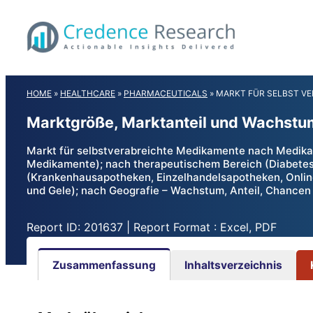
Skip
to
content
HOME
»
HEALTHCARE
»
PHARMACEUTICALS
»
MARKT FÜR SELBST V
Marktgröße, Marktanteil und Wachstum
Markt für selbstverabreichte Medikamente nach Medika
Medikamente); nach therapeutischem Bereich (Diabetes
(Krankenhausapotheken, Einzelhandelsapotheken, Online
und Gele); nach Geografie – Wachstum, Anteil, Chance
Report ID: 201637 | Report Format : Excel, PDF
Zusammenfassung
Inhaltsverzeichnis