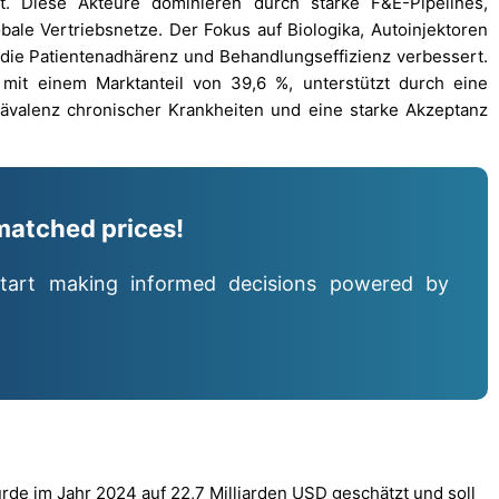
rt. Diese Akteure dominieren durch starke F&E-Pipelines,
bale Vertriebsnetze. Der Fokus auf Biologika, Autoinjektoren
die Patientenadhärenz und Behandlungseffizienz verbessert.
mit einem Marktanteil von 39,6 %, unterstützt durch eine
Prävalenz chronischer Krankheiten und eine starke Akzeptanz
matched prices!
tart making informed decisions powered by
de im Jahr 2024 auf 22,7 Milliarden USD geschätzt und soll