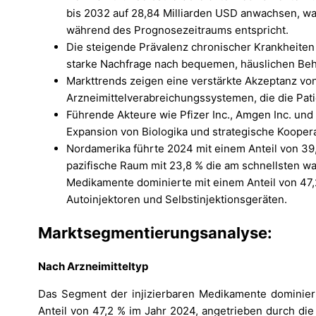
bis 2032 auf 28,84 Milliarden USD anwachsen, wa
während des Prognosezeitraums entspricht.
Die steigende Prävalenz chronischer Krankheiten
starke Nachfrage nach bequemen, häuslichen Be
Markttrends zeigen eine verstärkte Akzeptanz von 
Arzneimittelverabreichungssystemen, die die Pat
Führende Akteure wie Pfizer Inc., Amgen Inc. und
Expansion von Biologika und strategische Koopera
Nordamerika führte 2024 mit einem Anteil von 39,
pazifische Raum mit 23,8 % die am schnellsten w
Medikamente dominierte mit einem Anteil von 47,
Autoinjektoren und Selbstinjektionsgeräten.
Marktseg
mentierungsanalyse:
Nach Arzneimitteltyp
Das Segment der injizierbaren Medikamente dominier
Anteil von 47,2 % im Jahr 2024, angetrieben durch di