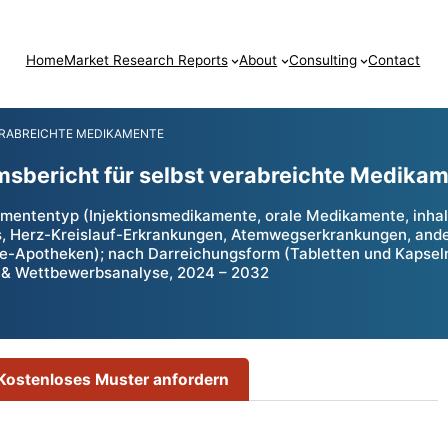
Home
Market Research Reports
About
Consulting
Contact
ERABREICHTE MEDIKAMENTE
sbericht für selbst verabreichte Medika
mententyp (Injektionsmedikamente, orale Medikamente, inha
, Herz-Kreislauf-Erkrankungen, Atemwegserkrankungen, ander
-Apotheken); nach Darreichungsform (Tabletten und Kapseln, 
n & Wettbewerbsanalyse, 2024 – 2032
Kostenloses Muster anfordern