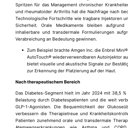
Spritzen für das Management chronischer Krankheiten
und rheumatoider Arthritis hat die Nachfrage nach b
Technologische Fortschritte wie tragbare Injektoren 
Sicherheit. Orale Medikamente bleiben aufgrund i
inhalierbare und transdermale Formulierungen aufgr
Verabreichung an Bedeutung gewinnen.
Zum Beispiel brachte Amgen Inc. die Enbrel Mini
AutoTouch® wiederverwendbaren Autoinjektor auf 
bietet visuelle und akustische Signale zur Bestät
zur Erkennung der Platzierung auf der Haut.
Nach therapeutischem Bereich
Das Diabetes-Segment hielt im Jahr 2024 mit 38,5 % d
Belastung durch Diabetespatienten und die weit verb
GLP-1-Agonisten. Die Bequemlichkeit der Glukose
verbessern die Therapietreue und Krankheitskontrolle
Patienten zunehmend orale und transdermale Therap
Atemwegserkrankungen wie Asthma und COPD un