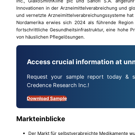
Inc., GlaxoSmithKline plc und Sanofi S.A. angefüh
Innovationen in der Arzneimittelverabreichung und glo
und vernetzte Arzneimittelverabreichungssysteme hat 
Nordamerika erwies sich 2024 als führende Region 
fortschrittliche Gesundheitsinfrastruktur, eine hohe 
von häuslichen Pflegelösungen.
Access crucial information at un
Request your sample report today & s
Credence Research Inc.!
Download Sample
Markteinblicke
Der Markt für selbstverabreichte Medikamente wur