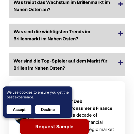
Was treibt das Wachstum im Brillenmarkt im
Nahen Osten an?
Was sind die wichtigsten Trends im
Brillenmarkt im Nahen Osten?
Wer sind die Top-Spieler auf dem Markt für
Brillen im Nahen Osten?
We use cookies
to ensure you get the
About Author
best experience.
Rajdeep Kumar Deb
Lead Analyst – Consumer & Finance
Accept
Decline
Rajdeep brings a decade of
consumer goods and financial
Request Sample
services insight to strategic market