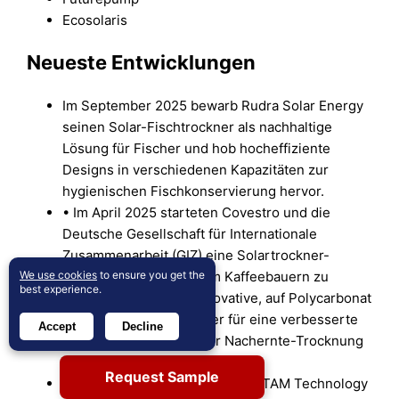
Ecosolaris
Neueste Entwicklungen
Im September 2025 bewarb Rudra Solar Energy
seinen Solar-Fischtrockner als nachhaltige
Lösung für Fischer und hob hocheffiziente
Designs in verschiedenen Kapazitäten zur
hygienischen Fischkonservierung hervor.
• Im April 2025 starteten Covestro und die
Deutsche Gesellschaft für Internationale
Zusammenarbeit (GIZ) eine Solartrockner-
Initiative in Äthiopien, um Kaffeebauern zu
We use cookies
to ensure you get the
best experience.
unterstützen, indem innovative, auf Polycarbonat
basierende Solartrockner für eine verbesserte
Accept
Decline
Effizienz und Qualität der Nachernte-Trocknung
eingesetzt wurden.
Request Sample
Im Januar 2025 übertrug das GITAM Technology