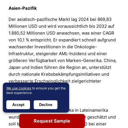
Asien-Pazifik
Der asiatisch-pazifische Markt lag 2024 bei 869,83
Millionen USD und wird voraussichtlich bis 2032 auf
1.880,52 Millionen USD anwachsen, was einer CAGR
von 10,1 % entspricht. Er expandiert schnell aufgrund
wachsender Investitionen in die Onkologie-
Infrastruktur, steigender AML-Inzidenz und einer
größeren Verfügbarkeit von Marken-Generika. China,
Japan und Indien führen die Region an, unterstützt
durch nationale Krebsbekämpfungsinitiativen und
verbesserte Erschwinglichkeit zielgerichteter
Therapien.
We use cookies
to ensure you get the
best experience.
Lateinamerika
Accept
Decline
Der Markt für AML-Therapeutika in Lateinamerika
wurde 2024 auf 378,07 Millionen USD geschätzt und
Request Sample
soll bis 2032 auf 773,77 Millionen USD bei einer