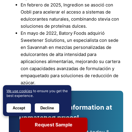
En febrero de 2025, Ingredion se asoció con
Oobli para acelerar el acceso a sistemas de
edulcorantes naturales, combinando stevia con
soluciones de proteínas dulces.
En mayo de 2022, Batory Foods adquirió
Sweetener Solutions, un especialista con sede
en Savannah en mezclas personalizadas de
edulcorantes de alta intensidad para
aplicaciones alimentarias, mejorando su cartera
con capacidades avanzadas de formulación y
empaquetado para soluciones de reducción de
azúcar.
We use cookies
to ensure you get the
best experience.
Access crucial information at
Accept
Decline
unmatched prices!
Request Sample