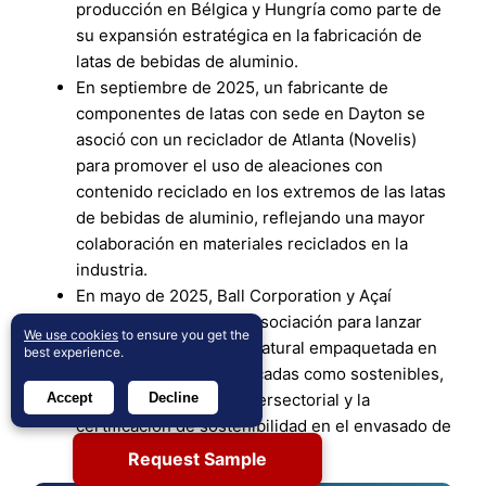
producción en Bélgica y Hungría como parte de
su expansión estratégica en la fabricación de
latas de bebidas de aluminio.
En septiembre de 2025, un fabricante de
componentes de latas con sede en Dayton se
asoció con un reciclador de Atlanta (Novelis)
para promover el uso de aleaciones con
contenido reciclado en los extremos de las latas
de bebidas de aluminio, reflejando una mayor
colaboración en materiales reciclados en la
industria.
En mayo de 2025, Ball Corporation y Açaí
Motion® formaron una asociación para lanzar
We use cookies
to ensure you get the
una bebida energética natural empaquetada en
best experience.
latas de aluminio certificadas como sostenibles,
Accept
Decline
destacando la marca intersectorial y la
certificación de sostenibilidad en el envasado de
latas.
Request Sample