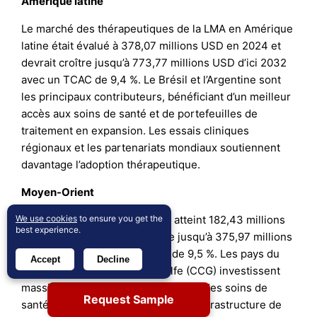
Amérique latine
Le marché des thérapeutiques de la LMA en Amérique
latine était évalué à 378,07 millions USD en 2024 et
devrait croître jusqu’à 773,77 millions USD d’ici 2032
avec un TCAC de 9,4 %. Le Brésil et l’Argentine sont
les principaux contributeurs, bénéficiant d’un meilleur
accès aux soins de santé et de portefeuilles de
traitement en expansion. Les essais cliniques
régionaux et les partenariats mondiaux soutiennent
davantage l’adoption thérapeutique.
Moyen-Orient
We use cookies
to ensure you get the
Au Moyen-Orient, le marché a atteint 182,43 millions
best experience.
USD en 2024 et devrait croître jusqu’à 375,97 millions
USD d’ici 2032 avec un TCAC de 9,5 %. Les pays du
Accept
Decline
Conseil de coopération du Golfe (CCG) investissent
massivement dans la modernisation des soins de
Request Sample
santé, ce qui inclut l’expansion de l’infrastructure de