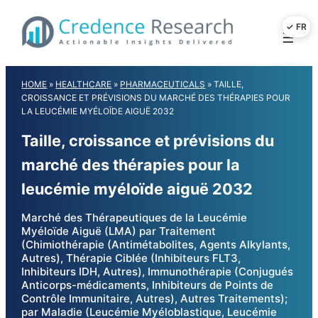
Skip
to
content
HOME
»
HEALTHCARE
»
PHARMACEUTICALS
»
TAILLE,
CROISSANCE ET PRÉVISIONS DU MARCHÉ DES THÉRAPIES POUR
LA LEUCÉMIE MYÉLOÏDE AIGUË 2032
Taille, croissance et prévisions du
marché des thérapies pour la
leucémie myéloïde aiguë 2032
Marché des Thérapeutiques de la Leucémie
Myéloïde Aiguë (LMA) par Traitement
(Chimiothérapie (Antimétabolites, Agents Alkylants,
Autres), Thérapie Ciblée (Inhibiteurs FLT3,
Inhibiteurs IDH, Autres), Immunothérapie (Conjugués
Anticorps-médicaments, Inhibiteurs de Points de
Contrôle Immunitaire, Autres), Autres Traitements);
par Maladie (Leucémie Myéloblastique, Leucémie