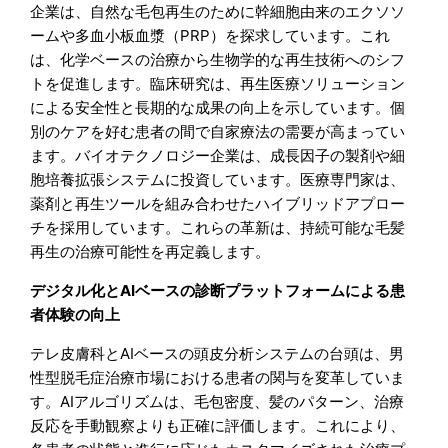
企業は、自然な毛包再生のために幹細胞由来のエクソソ
ームや多血小板血漿（PRP）を探求しています。これ
は、化学ベースの治療から生物学的な再生技術へのシフ
トを促進します。臨床研究は、再生医療ソリューション
による安全性と長期的な成果の向上を示しています。個
別のケアを好む患者の間で自家療法の需要が高まってい
ます。バイオテクノロジー企業は、成長因子の製剤や細
胞培養拡張システムに投資しています。医療専門家は、
薬剤と再生ツールを組み合わせたハイブリッドアプロー
チを採用しています。これらの革新は、持続可能な毛髪
再生の治療可能性を再定義します。
デジタル化とAIベースの診断プラットフォームによる患
者体験の向上
テレ皮膚科とAIベースの頭皮分析システムの台頭は、男
性型脱毛症治療市場における患者の関与を変革していま
す。AIアルゴリズムは、毛包密度、髪のパターン、治療
反応を手動観察よりも正確に評価します。これにより、