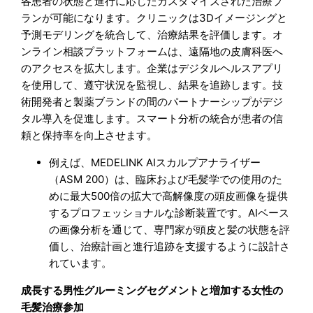
各患者の状態と進行に応じたカスタマイズされた治療プ
ランが可能になります。クリニックは3Dイメージングと
予測モデリングを統合して、治療結果を評価します。オ
ンライン相談プラットフォームは、遠隔地の皮膚科医へ
のアクセスを拡大します。企業はデジタルヘルスアプリ
を使用して、遵守状況を監視し、結果を追跡します。技
術開発者と製薬ブランドの間のパートナーシップがデジ
タル導入を促進します。スマート分析の統合が患者の信
頼と保持率を向上させます。
例えば、MEDELINK AIスカルプアナライザー
（ASM 200）は、臨床および毛髪学での使用のた
めに最大500倍の拡大で高解像度の頭皮画像を提供
するプロフェッショナルな診断装置です。AIベース
の画像分析を通じて、専門家が頭皮と髪の状態を評
価し、治療計画と進行追跡を支援するように設計さ
れています。
成長する男性グルーミングセグメントと増加する女性の
毛髪治療参加