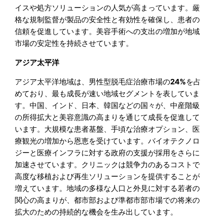
イスや処方ソリューションの人気が高まっています。厳
格な規制監督が製品の安全性と有効性を確保し、患者の
信頼を促進しています。美容手術への支出の増加が地域
市場の安定性を持続させています。
アジア太平洋
アジア太平洋地域は、男性型脱毛症治療市場の
24%
を占
めており、最も成長が速い地域セグメントを表していま
す。中国、インド、日本、韓国などの国々が、中産階級
の所得拡大と美容意識の高まりを通じて成長を促進して
います。大規模な患者基盤、手頃な治療オプション、医
療観光の増加から恩恵を受けています。バイオテクノロ
ジーと医療インフラに対する政府の支援が採用をさらに
加速させています。クリニックは競争力のあるコストで
高度な移植および再生ソリューションを提供することが
増えています。地域の多様な人口と外見に対する若者の
関心の高まりが、都市部および準都市部市場での将来の
拡大のための持続的な機会を生み出しています。