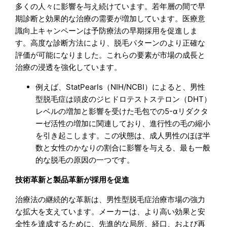
多くの人々に影響を与え続けています。若年層の間で早
期診断と効果的な治療の需要が増加しています。医療意
識向上キャンペーンは予防療法の早期採用を促進しま
す。高度な診断方法により、脱毛パターンのより正確な
評価が可能になりました。これらの要素が市場の成長と
治療の浸透を強化しています。
例えば、StatPearls（NIH/NCBI）によると、男性
型脱毛症は頭皮のジヒドロテストステロン（DHT）
レベルの増加と影響を受けた毛包での5-αリダクタ
ーゼ活性の増加に関連しており、進行性の毛の縮小
を引き起こします。この状態は、成人男性のほぼ半
数と女性のかなりの割合に影響を与える、最も一般
的な脱毛の原因の一つです。
技術革新と製品革新が採用を促進
治療法の継続的な革新は、男性型脱毛症治療市場の強力
な拡大を支えています。メーカーは、より高い効果と安
全性を達成するために、先進的な局所、経口、および再