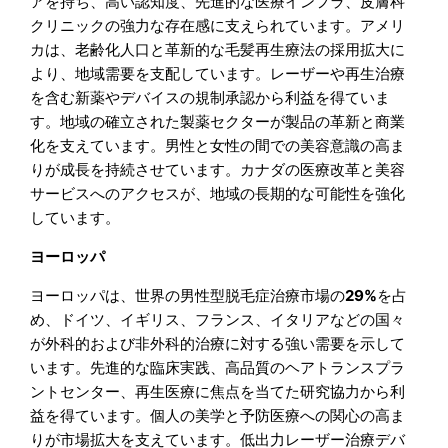
アを持ち、高い認知度、先進的な医療インフラ、皮膚科
クリニックの強力な存在感に支えられています。アメリ
カは、老齢化人口と革新的な毛髪再生療法の採用拡大に
より、地域需要を支配しています。レーザーや再生治療
を含む新薬やデバイスの規制承認から利益を得ていま
す。地域の確立された製薬セクターが製品の革新と商業
化を支えています。男性と女性の間での美容意識の高ま
りが成長を持続させています。カナダの医療改革と美容
サービスへのアクセスが、地域の長期的な可能性を強化
しています。
ヨーロッパ
ヨーロッパは、世界の男性型脱毛症治療市場の
29%
を占
め、ドイツ、イギリス、フランス、イタリアなどの国々
が外科的および非外科的治療に対する強い需要を示して
います。先進的な臨床実践、高品質のヘアトランスプラ
ントセンター、再生医療に焦点を当てた研究協力から利
益を得ています。個人の美学と予防医療への関心の高ま
りが市場拡大を支えています。低出力レーザー治療デバ