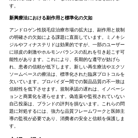
す。
新興療法における副作用と標準化の欠如
アンドロゲン性脱毛症治療市場の拡大は、副作用と規制
の明確さの欠如による課題に直面しています。ミノキシ
ジルやフィナステリドは効果的ですが、一部のユーザー
に頭皮の刺激やホルモンバランスの乱れを引き起こす可
能性があります。これにより、長期的な遵守が妨げら
れ、患者の信頼が低下します。新しい再生療法やエクソ
ソームベースの療法は、標準化された臨床プロトコルを
欠いています。プロバイダー間での製品品質の不一致は
信頼性を低下させます。規制承認の遅れは、イノベーシ
ョンと商業化を遅らせます。偽造薬や監視されていない
自己投薬は、ブランドの評判を損ないます。これらの問
題に対処するには、強力な品質フレームワークと医師主
導の監視が必要であり、消費者の安全と信頼を保護しま
す。