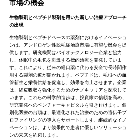
市場の機会
生物製剤とペプチド製剤を用いた新しい治療アプローチ
の出現
生物製剤とペプチドベースの薬剤におけるイノベーショ
ンは、アンドロゲン性脱毛症治療市場に有望な機会を提
供します。研究機関はバイオテクノロジー企業と協力
し、休眠中の毛包を刺激する標的治療を開発していま
す。これにより、従来の経口薬に代わる安全で長時間作
用する製剤の道が開かれます。ペプチドは、毛根への血
管新生と栄養供給を促進し、効果を向上させます。企業
は、経皮吸収を強化するためのナノキャリアを探求して
います。これらの科学的進歩は、投資家の信頼を高め、
研究開発へのベンチャーキャピタルを引き付けます。個
別化医療の台頭は、最適化された治療のための遺伝子プ
ロファイリングの導入をサポートします。継続的なイノ
ベーションは、より効果的で患者に優しいソリューショ
ンの未来を約束します。