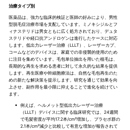
治療タイプ別
医薬品は、強力な臨床的検証と医師の好みにより、男性
型脱毛症治療市場を支配しています。ミノキシジルとフ
ィナステリドは男女ともに広く処方されており、デュタ
ステリドや経口抗アンドロゲンは進行したケースに対応
します。低出力レーザー治療（LLLT）、レーザーカプ、
コームなどのデバイスは、家庭での非侵襲的使用のため
に注目を集めています。毛包単位抽出を用いた植毛は、
長期的な再生を求める患者に対して永久的な結果を提供
します。再生医療や幹細胞療法は、自然な毛包再生のた
めの新たな解決策を提示します。研究を通じて効果を向
上させ、副作用を最小限に抑えることで進化を続けてい
ます。
例えば、ヘルメット型低出力レーザー治療
（LLLT）デバイスに関する臨床研究では、24週間
で毛髪密度が平均17.2本/cm²増加し、プラセボ群の
2.1本/cm²減少と比較して有意な増加が報告されて