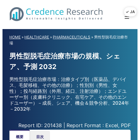
Skip
to
content
HOME
»
HEALTHCARE
»
PHARMACEUTICALS
»
男性型脱毛症治療市
場
男性型脱毛症治療市場の規模、シェ
ア、予測 2032
男性型脱毛症治療市場：治療タイプ別（医薬品、デバイ
ス、毛髪移植、その他の治療）；性別別（男性、女
性）；投与経路別（外用、経口、注射治療）；エンドユ
ーザー別（皮膚科クリニック、在宅ケア、その他のエン
ドユーザー）－成長、シェア、機会＆競争分析、2024年
－2032年
Report ID: 201438 | Report Format : Excel, PDF
概要
目次