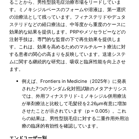
ることから、男性型脱毛症治療市場をリードしていま
す。ミノキシジルベースのフォームや溶液は、第一選択
の治療法として残っています。フィナステリドやデュタ
ステリドなどの経口療法は、中等度から重度のケースに
効果的な結果を提供します。PRPやメソセラピーなどの
注射手技は、専門的な監督の下で再生効果を提供しま
す。これは、効果を高めるためのマルチルート療法に対
する患者の関心の高まりを反映しています。送達システ
ムに関する継続的な研究は、吸収と臨床性能を向上させ
ます。
例えば、Frontiers in Medicine（2025年）に発表
された7つのランダム化対照試験のメタアナリシス
では、外用フィナステリド-ミノキシジル併用療法
が単剤療法と比較して毛髪径を2.26µm有意に増加
させたことが示されています（p = 0.005）。これ
らの結果は、男性型脱毛症に対する二重作用外用治
療の臨床的有効性を確認しています。
エンドユーザー別