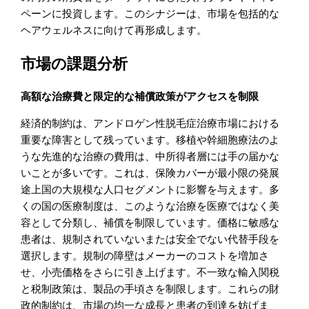
ペーンに投資します。このシナジーは、市場を包括的な
ヘアウェルネスに向けて再形成します。
市場の課題分析
高額な治療費と限定的な補償政策がアクセスを制限
経済的制約は、アンドロゲン性脱毛症治療市場における
重要な障害として残っています。移植や幹細胞療法のよ
うな先進的な治療の費用は、中所得者層には手の届かな
いことが多いです。これは、保険カバーが最小限の発展
途上国の大規模な人口セグメントに影響を与えます。多
くの国の医療制度は、このような治療を医療ではなく美
容として分類し、補償を制限しています。価格に敏感な
患者は、規制されていないまたは安全でない代替手段を
選択します。規制の障壁はメーカーのコストを増加さ
せ、小売価格をさらに引き上げます。不一致な輸入関税
と税制政策は、製品の手頃さを制限します。これらの財
政的制約は、市場の均一な成長と患者の到達を妨げま