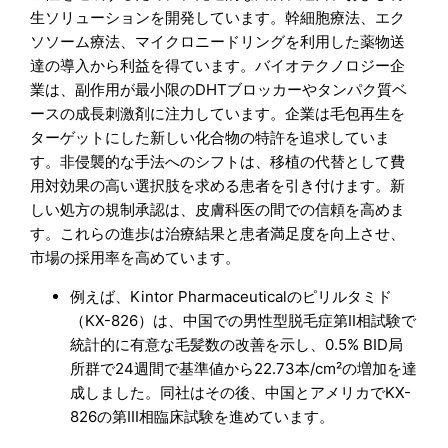
生ソリューションを開発しています。幹細胞療法、エク
ソソーム療法、マイクロニードリングを利用した薬物送
達の導入から利益を得ています。バイオテクノロジー企
業は、副作用が最小限のDHTブロッカーやタンパク質ベ
ースの成長刺激剤に注力しています。企業は毛包再生を
ターゲットにした新しい化合物の特許を追求していま
す。非侵襲的な手法へのシフトは、移植の代替として費
用対効果の高い選択肢を求める患者を引き付けます。新
しい処方の規制承認は、皮膚科医の間での信頼を高めま
す。これらの進歩は治療結果と患者満足度を向上させ、
市場の採用率を高めています。
例えば、Kintor Pharmaceuticalのピリルタミド
（KX-826）は、中国での男性型脱毛症第II相試験で
統計的に有意な毛髪数の改善を示し、0.5% BID局
所群で24週間で基準値から22.73本/cm²の増加を達
成しました。同社はその後、中国とアメリカでKX-
826の第III相臨床試験を進めています。