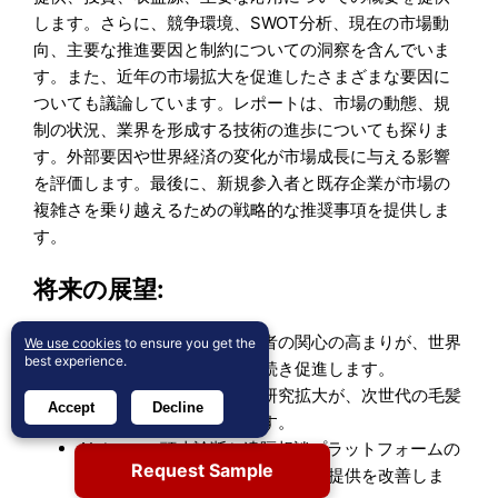
します。さらに、競争環境、SWOT分析、現在の市場動
向、主要な推進要因と制約についての洞察を含んでいま
す。また、近年の市場拡大を促進したさまざまな要因に
ついても議論しています。レポートは、市場の動態、規
制の状況、業界を形成する技術の進歩についても探りま
す。外部要因や世界経済の変化が市場成長に与える影響
を評価します。最後に、新規参入者と既存企業が市場の
複雑さを乗り越えるための戦略的な推奨事項を提供しま
す。
将来の展望:
外見と自信に対する消費者の関心の高まりが、世界
We use cookies
to ensure you get the
best experience.
市場での治療採用を引き続き促進します。
幹細胞および再生医療の研究拡大が、次世代の毛髪
Accept
Decline
再生療法の効果を高めます。
AIベースの頭皮診断と遠隔相談プラットフォームの
Request Sample
統合が、早期発見と個別化治療の提供を改善しま